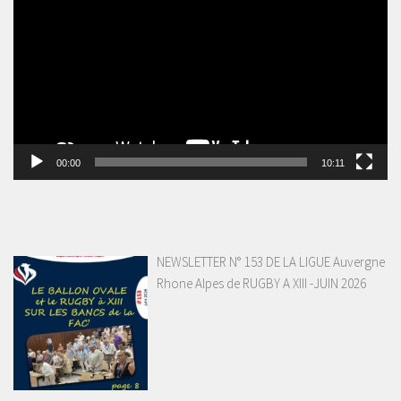
vidéo
00:00
10:11
NEWSLETTER N° 153 DE LA LIGUE Auvergne
Rhone Alpes de RUGBY A XIII -JUIN 2026