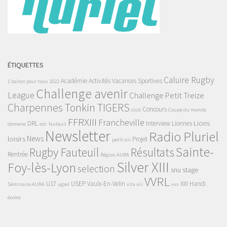
ÉTIQUETTES
Caluire Rugby
Académie
Activités Vacances Sportives
1 ballon pour tous
2022
Challenge avenir
League
Challenge Petit Treize
Charpennes Tonkin TIGERS
Concours
club
Coupe du monde
FFRXIII
Francheville
Lions
DRL
Interview
Lionnes
domene
edr
fauteuil
Newsletter
Radio Pluriel
News
loisirs
Projet
petit xiii
Sainte-
Rugby Fauteuil
Résultats
Rentrée
Région AURA
Silver XIII
Foy-lès-Lyon
selection
snu
stage
VVRL
U17
USEP
Vaulx-En-Velin
XIII Handi
Séminaire AURA
ugsel
vita xiii
vvv
écoles