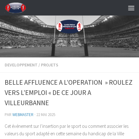
Skip to content
DEVELOPPEMENT
/
PROJETS
BELLE AFFLUENCE A L’OPERATION » ROULEZ
VERS L’EMPLOI « DE CE JOUR A
VILLEURBANNE
PAR
WEBMASTER
·
22 MAI 2025
Cet événement sur l’insertion par le sport ou comment associer les
valeurs du sport adapté en cette semaine du handicap de la Ville