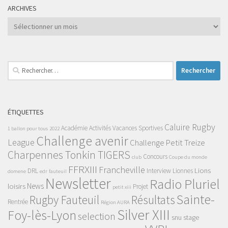
ARCHIVES
Archives
Rechercher :
ÉTIQUETTES
Caluire Rugby
Académie
Activités Vacances Sportives
1 ballon pour tous
2022
Challenge avenir
League
Challenge Petit Treize
Charpennes Tonkin TIGERS
Concours
club
Coupe du monde
FFRXIII
Francheville
Lions
DRL
Interview
Lionnes
domene
edr
fauteuil
Newsletter
Radio Pluriel
News
loisirs
Projet
petit xiii
Sainte-
Rugby Fauteuil
Résultats
Rentrée
Région AURA
Silver XIII
Foy-lès-Lyon
selection
snu
stage