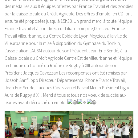
des médailles aux 8 équipes offertes par France Travail et des goodies
par la caisse locale du Crédit Agricole. Des offres d’emploi en CDI ont
ensuite été proposées jusqu’à 15h30. Un grand merci à toute l’équipe
France Travail et à son directeur Lilian Trompille,Directeur France
Travail Villeurbanne, au Centre Epide de Lyon-Meyzieu, à la ville de
Villeurbanne pour la mise à disposition du Gymnase du Tonkin,
l’association JACSM autour de son Président Jean-Eric Sendé, à la
Caisse locale du Crédit Agricole Centre Est de Villeurbanne et l’équipe
technique du Comité du Rhône de Rugby à XIII autour de son
Président Jacques Cavezzan Les récompenses ont été remises par
Joseph Sanfilippo Directeur Départemental Rhone France Travail,
Jean-Eric Sende, Jacques Cavezzan et Pascal Merlin Président Ligue
Aura de Rugby à XIII. Merci à tous et tous nos voeux de succès aux
jeunes ayant décroché un emploi.