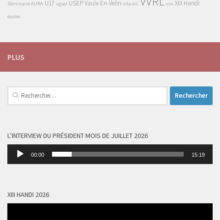
VVRL
U17
USEP
Vaulx-En-Velin
XIII Handi
Séminaire AURA
ugsel
vita xiii
vvv
écoles
PLUS
Rechercher :
L’INTERVIEW DU PRÉSIDENT MOIS DE JUILLET 2026
Lecteur
00:00
15:19
audio
XIII HANDI 2026
Lecteur