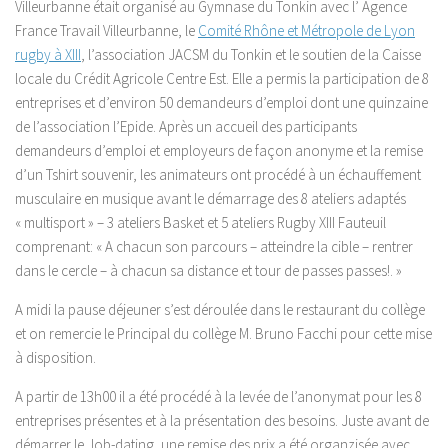
Villeurbanne était organisé au Gymnase du Tonkin avec l’ Agence
France Travail Villeurbanne, le
Comité Rhône et Métropole de Lyon
rugby à XIII
, l’association JACSM du Tonkin et le soutien de la Caisse
locale du Crédit Agricole Centre Est. Elle a permis la
participation de 8
entreprises et d’environ 50 demandeurs d’emploi dont une quinzaine
de l’association l’Epide. Après un accueil des participants
demandeurs d’emploi et employeurs de façon anonyme et la remise
d’un Tshirt souvenir, les animateurs ont procédé à un échauffement
musculaire en musique avant le démarrage des 8 ateliers adaptés
« multisport » – 3 ateliers Basket et 5 ateliers Rugby XIII Fauteuil
comprenant: « A chacun son parcours – atteindre la cible – rentrer
dans le cercle – à chacun sa distance et tour de passes passes!. »
A midi la pause déjeuner s’est déroulée dans le restaurant du collège
et on remercie le Principal du collège M. Bruno Facchi pour cette mise
à disposition.
A partir de 13h00 il a été procédé à la levée de l’anonymat pour les 8
entreprises présentes et à la présentation des besoins. Juste avant de
démarrer le Job-dating, une remise des prix a été organzisée avec