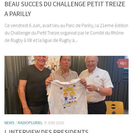
BEAU SUCCES DU CHALLENGE PETIT TREIZE
A PARILLY
Ce vendredi 6 Juin, avait lieu au Parc de Parilly, la 21eme édition
du Challenge du Petit Treize organisé par le Comité du Rhône
de Rugby à XIII et la ligue de Rugby à...
0
NEWS
/
RADIOPLURIEL
9 JUIN 2026
L INTERVIEW DES PRESIDENTS