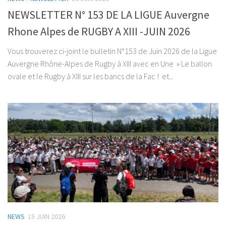
NEWSLETTER N° 153 DE LA LIGUE Auvergne
Rhone Alpes de RUGBY A XIII -JUIN 2026
Vous trouverez ci-joint le bulletin N°153 de Juin 2026 de la Ligue
Auvergne Rhône-Alpes de Rugby à XIII avec en Une » Le ballon
ovale et le Rugby à XIII sur les bancs de la Fac ! et...
NEWS
15 JUIN 2026