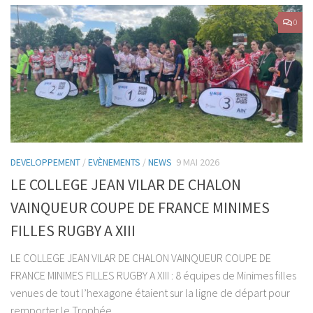
0
DEVELOPPEMENT
/
EVÈNEMENTS
/
NEWS
9 MAI 2026
LE COLLEGE JEAN VILAR DE CHALON
VAINQUEUR COUPE DE FRANCE MINIMES
FILLES RUGBY A XIII
LE COLLEGE JEAN VILAR DE CHALON VAINQUEUR COUPE DE
FRANCE MINIMES FILLES RUGBY A XIII : 8 équipes de Minimes filles
venues de tout l’hexagone étaient sur la ligne de départ pour
remporter le Trophée...