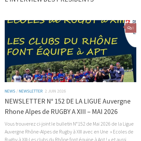
0
NEWS
/
NEWSLETTER
2 JUIN 2026
NEWSLETTER N° 152 DE LA LIGUE Auvergne
Rhone Alpes de RUGBY A XIII – MAI 2026
Vous trouverez ci-joint le bulletin N°152 de Mai 2026 de la Ligue
Auvergne Rhône-Alpes de Rugby à XIII avec en Une » Ecoles de
Rugby à XIII-Les clubs du Rhône font équipe à Apt ! « et aussi...