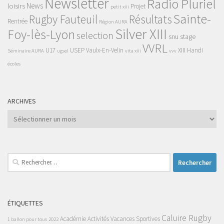
Newsletter
Radio Pluriel
News
loisirs
Projet
petit xiii
Sainte-
Rugby Fauteuil
Résultats
Rentrée
Région AURA
Silver XIII
Foy-lès-Lyon
selection
snu
stage
VVRL
U17
USEP
Vaulx-En-Velin
XIII Handi
Séminaire AURA
ugsel
vita xiii
vvv
écoles
ARCHIVES
Archives
Rechercher :
ÉTIQUETTES
Caluire Rugby
Académie
Activités Vacances Sportives
1 ballon pour tous
2022