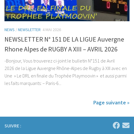
NEWS
/
NEWSLETTER
4 MAI 2026
NEWSLETTER N° 151 DE LA LIGUE Auvergne
Rhone Alpes de RUGBY A XIII – AVRIL 2026
-Bonjour, Vous trouverez ci-joint le bulletin N°151 de Avril
2026 de la Ligue Auvergne Rhône-Alpes de Rugby à XIII avec en
Une » Le DRL en finale du Trophée Playmoovin » et aussi parmi
les faits marquants: – Paris-6...
Page suivante »
SUIVRE :