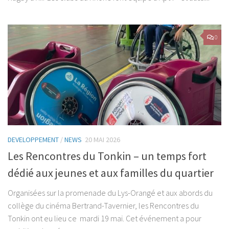
0
DEVELOPPEMENT
/
NEWS
20 MAI 2026
Les Rencontres du Tonkin – un temps fort
dédié aux jeunes et aux familles du quartier
Organisées sur la promenade du Lys-Orangé et aux abords du
collège du cinéma Bertrand-Tavernier, les Rencontres du
Tonkin ont eu lieu ce mardi 19 mai. Cet événement a pour