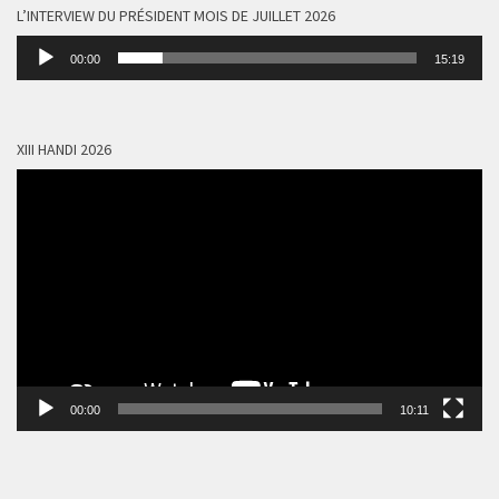
L’INTERVIEW DU PRÉSIDENT MOIS DE JUILLET 2026
Lecteur
00:00
15:19
audio
XIII HANDI 2026
Lecteur
vidéo
00:00
10:11