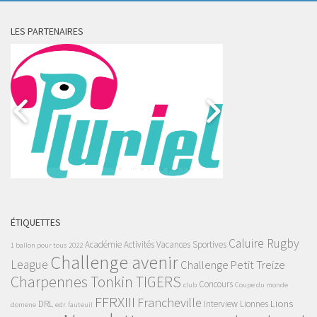
LES PARTENAIRES
ÉTIQUETTES
Caluire Rugby
Académie
Activités Vacances Sportives
1 ballon pour tous
2022
Challenge avenir
League
Challenge Petit Treize
Charpennes Tonkin TIGERS
Concours
club
Coupe du monde
FFRXIII
Francheville
Lions
DRL
Interview
Lionnes
domene
edr
fauteuil