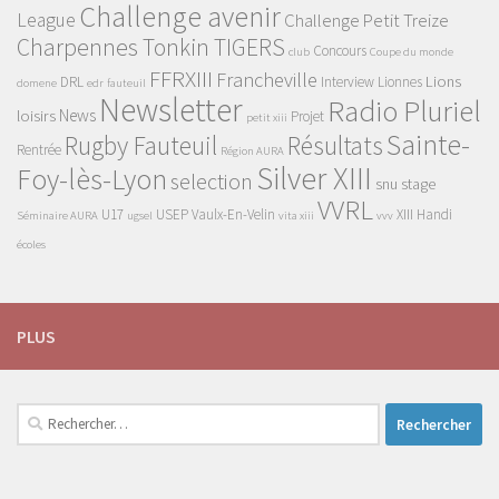
Challenge avenir
League
Challenge Petit Treize
Charpennes Tonkin TIGERS
Concours
club
Coupe du monde
FFRXIII
Francheville
Lions
DRL
Interview
Lionnes
domene
edr
fauteuil
Newsletter
Radio Pluriel
News
loisirs
Projet
petit xiii
Sainte-
Rugby Fauteuil
Résultats
Rentrée
Région AURA
Silver XIII
Foy-lès-Lyon
selection
snu
stage
VVRL
U17
USEP
Vaulx-En-Velin
XIII Handi
Séminaire AURA
ugsel
vita xiii
vvv
écoles
PLUS
Rechercher :