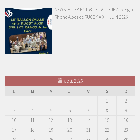
NEWSLETTER N° 153 DE LA LIGUE Auvergne
Rhone Alpes de RUGBY A XIII -JUIN 2026
août 2026
L
M
M
J
V
S
D
1
2
3
4
5
6
7
8
9
10
11
12
13
14
15
16
17
18
19
20
21
22
23
24
25
26
27
28
29
30