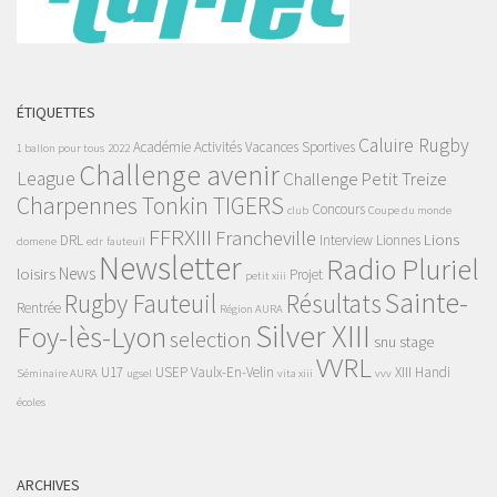
ÉTIQUETTES
Caluire Rugby
Académie
Activités Vacances Sportives
1 ballon pour tous
2022
Challenge avenir
League
Challenge Petit Treize
Charpennes Tonkin TIGERS
Concours
club
Coupe du monde
FFRXIII
Francheville
Lions
DRL
Interview
Lionnes
domene
edr
fauteuil
Newsletter
Radio Pluriel
News
loisirs
Projet
petit xiii
Sainte-
Rugby Fauteuil
Résultats
Rentrée
Région AURA
Silver XIII
Foy-lès-Lyon
selection
snu
stage
VVRL
U17
USEP
Vaulx-En-Velin
XIII Handi
Séminaire AURA
ugsel
vita xiii
vvv
écoles
ARCHIVES