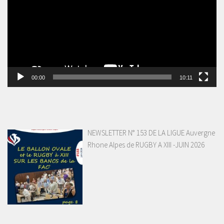
00:00
10:11
NEWSLETTER N° 153 DE LA LIGUE Auvergne
Rhone Alpes de RUGBY A XIII -JUIN 2026