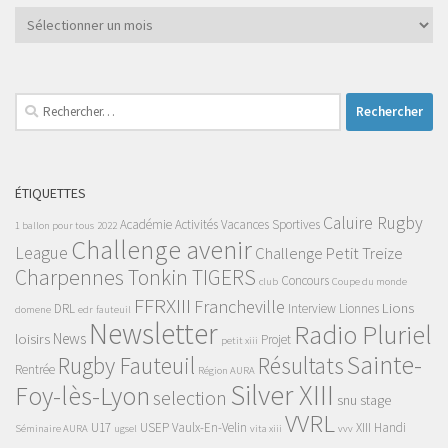
Archives
Rechercher :
ÉTIQUETTES
Caluire Rugby
Académie
Activités Vacances Sportives
1 ballon pour tous
2022
Challenge avenir
League
Challenge Petit Treize
Charpennes Tonkin TIGERS
Concours
club
Coupe du monde
FFRXIII
Francheville
Lions
DRL
Interview
Lionnes
domene
edr
fauteuil
Newsletter
Radio Pluriel
News
loisirs
Projet
petit xiii
Sainte-
Rugby Fauteuil
Résultats
Rentrée
Région AURA
Silver XIII
Foy-lès-Lyon
selection
snu
stage
VVRL
U17
USEP
Vaulx-En-Velin
XIII Handi
Séminaire AURA
ugsel
vita xiii
vvv