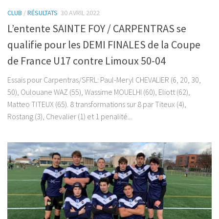
CLUB
/
RÉSULTATS
30 AVRIL 2022
L’entente SAINTE FOY / CARPENTRAS se
qualifie pour les DEMI FINALES de la Coupe
de France U17 contre Limoux 50-04
Essais pour Carpentras/SFRL: Paul-Meryl CHEVALIER (6, 20, 30,
50), Oulouane WAZ (55), Wassime MOUELHI (60), Eliott (62),
Matteo TITEUX (65). 8 transformations sur 8 par Titeux (4),
Rostang (3), Chevalier (1) et 1 penalité...