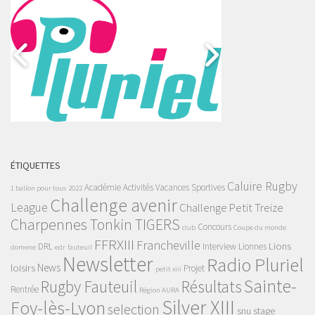
ÉTIQUETTES
Caluire Rugby
Académie
Activités Vacances Sportives
1 ballon pour tous
2022
Challenge avenir
League
Challenge Petit Treize
Charpennes Tonkin TIGERS
Concours
club
Coupe du monde
FFRXIII
Francheville
Lions
DRL
Interview
Lionnes
domene
edr
fauteuil
Newsletter
Radio Pluriel
News
loisirs
Projet
petit xiii
Sainte-
Rugby Fauteuil
Résultats
Rentrée
Région AURA
Silver XIII
Foy-lès-Lyon
selection
snu
stage