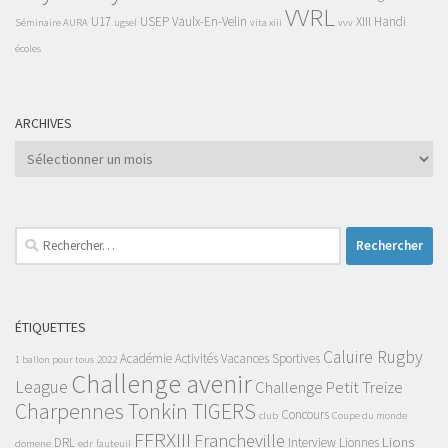
VVRL
U17
USEP
Vaulx-En-Velin
XIII Handi
Séminaire AURA
ugsel
vita xiii
vvv
écoles
ARCHIVES
Archives
Rechercher :
ÉTIQUETTES
Caluire Rugby
Académie
Activités Vacances Sportives
1 ballon pour tous
2022
Challenge avenir
League
Challenge Petit Treize
Charpennes Tonkin TIGERS
Concours
club
Coupe du monde
FFRXIII
Francheville
Lions
DRL
Interview
Lionnes
domene
edr
fauteuil