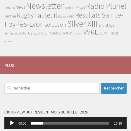
Newsletter
Radio Pluriel
News
loisirs
Projet
petit xiii
Sainte-
Rugby Fauteuil
Résultats
Rentrée
Région AURA
Silver XIII
Foy-lès-Lyon
selection
snu
stage
VVRL
U17
USEP
Vaulx-En-Velin
XIII Handi
Séminaire AURA
ugsel
vita xiii
vvv
écoles
PLUS
Rechercher :
L’INTERVIEW DU PRÉSIDENT MOIS DE JUILLET 2026
Lecteur
00:00
15:19
audio