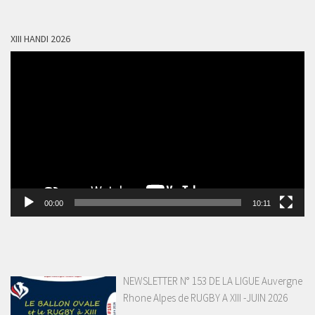
XIII HANDI 2026
Lecteur
vidéo
00:00
10:11
NEWSLETTER N° 153 DE LA LIGUE Auvergne
Rhone Alpes de RUGBY A XIII -JUIN 2026