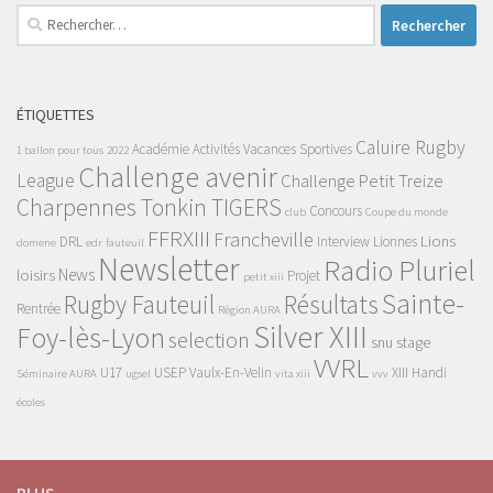
Rechercher :
ÉTIQUETTES
Caluire Rugby
Académie
Activités Vacances Sportives
1 ballon pour tous
2022
Challenge avenir
League
Challenge Petit Treize
Charpennes Tonkin TIGERS
Concours
club
Coupe du monde
FFRXIII
Francheville
Lions
DRL
Interview
Lionnes
domene
edr
fauteuil
Newsletter
Radio Pluriel
News
loisirs
Projet
petit xiii
Sainte-
Rugby Fauteuil
Résultats
Rentrée
Région AURA
Silver XIII
Foy-lès-Lyon
selection
snu
stage
VVRL
U17
USEP
Vaulx-En-Velin
XIII Handi
Séminaire AURA
ugsel
vita xiii
vvv
écoles