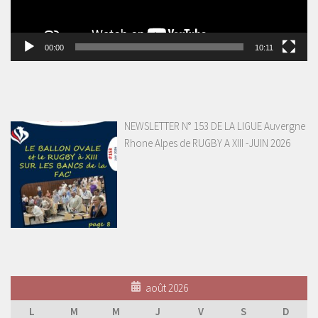
00:00
10:11
NEWSLETTER N° 153 DE LA LIGUE Auvergne
Rhone Alpes de RUGBY A XIII -JUIN 2026
août 2026
L
M
M
J
V
S
D