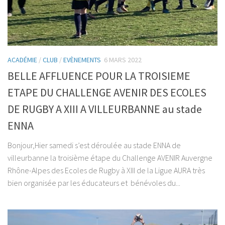
ACADÉMIE
/
CLUB
/
EVÈNEMENTS
6 MARS 2022
BELLE AFFLUENCE POUR LA TROISIEME
ETAPE DU CHALLENGE AVENIR DES ECOLES
DE RUGBY A XIII A VILLEURBANNE au stade
ENNA
Bonjour,Hier samedi s’est déroulée au stade ENNA de
villeurbanne la troisième étape du Challenge AVENIR Auvergne
Rhône-Alpes des Ecoles de Rugby à XIII de la Ligue AURA très
bien organisée par les éducateurs et bénévoles du...