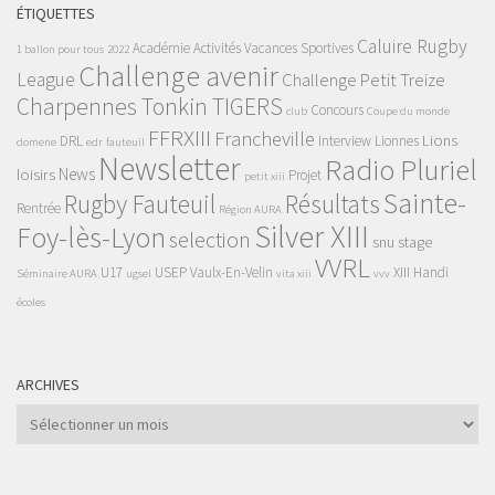
ÉTIQUETTES
Caluire Rugby
Académie
Activités Vacances Sportives
1 ballon pour tous
2022
Challenge avenir
League
Challenge Petit Treize
Charpennes Tonkin TIGERS
Concours
club
Coupe du monde
FFRXIII
Francheville
Lions
DRL
Interview
Lionnes
domene
edr
fauteuil
Newsletter
Radio Pluriel
News
loisirs
Projet
petit xiii
Sainte-
Rugby Fauteuil
Résultats
Rentrée
Région AURA
Silver XIII
Foy-lès-Lyon
selection
snu
stage
VVRL
U17
USEP
Vaulx-En-Velin
XIII Handi
Séminaire AURA
ugsel
vita xiii
vvv
écoles
ARCHIVES
Archives