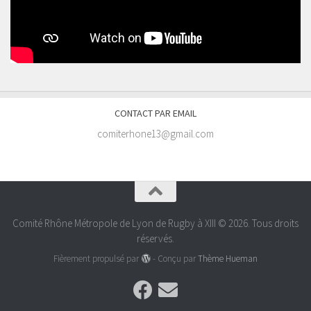
CONTACT PAR EMAIL
comiterhone13@gmail.com
Comité Rhône Métropole de Lyon de Rugby à XIII © 2026. Tous droits
réservés.
Fièrement propulsé par
- Conçu par
Thème Hueman