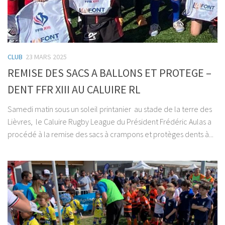
CLUB
23 MARS 2025
REMISE DES SACS A BALLONS ET PROTEGE –
DENT FFR XIII AU CALUIRE RL
Samedi matin sous un soleil printanier au stade de la terre des
Lièvres, le Caluire Rugby League du Président Frédéric Aulas a
procédé à la remise des sacs à crampons et protèges dents à...