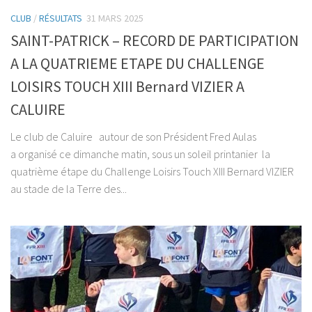
CLUB
/
RÉSULTATS
31 MARS 2025
SAINT-PATRICK – RECORD DE PARTICIPATION
A LA QUATRIEME ETAPE DU CHALLENGE
LOISIRS TOUCH XIII Bernard VIZIER A
CALUIRE
Le club de Caluire autour de son Président Fred Aulas
a organisé ce dimanche matin, sous un soleil printanier la
quatrième étape du Challenge Loisirs Touch XIII Bernard VIZIER
au stade de la Terre des...