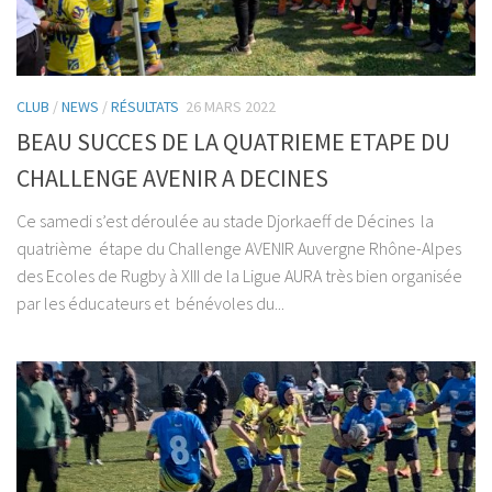
CLUB
/
NEWS
/
RÉSULTATS
26 MARS 2022
BEAU SUCCES DE LA QUATRIEME ETAPE DU
CHALLENGE AVENIR A DECINES
Ce samedi s’est déroulée au stade Djorkaeff de Décines la
quatrième étape du Challenge AVENIR Auvergne Rhône-Alpes
des Ecoles de Rugby à XIII de la Ligue AURA très bien organisée
par les éducateurs et bénévoles du...