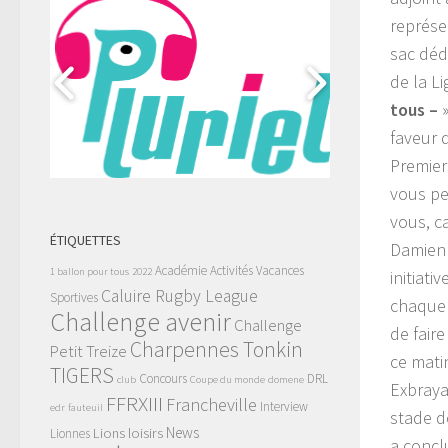
représen
sac déd
de la L
tous –
»
faveur 
Premier
vous pe
vous, ca
ÉTIQUETTES
Damien 
Académie
Activités Vacances
1 ballon pour tous
2022
initiat
Caluire Rugby League
Sportives
chaque 
Challenge avenir
Challenge
de faire
Charpennes Tonkin
Petit Treize
ce mati
TIGERS
Concours
DRL
club
Coupe du monde
domene
Exbraya
FFRXIII
Francheville
Interview
edr
fauteuil
stade d
News
Lions
loisirs
Lionnes
a conclu