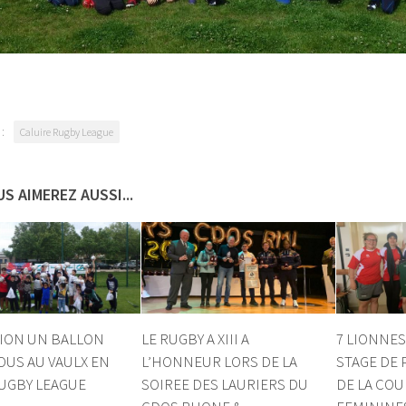
:
Caluire Rugby League
S AIMEREZ AUSSI...
ION UN BALLON
LE RUGBY A XIII A
7 LIONNES
OUS AU VAULX EN
L’HONNEUR LORS DE LA
STAGE DE
RUGBY LEAGUE
SOIREE DES LAURIERS DU
DE LA CO