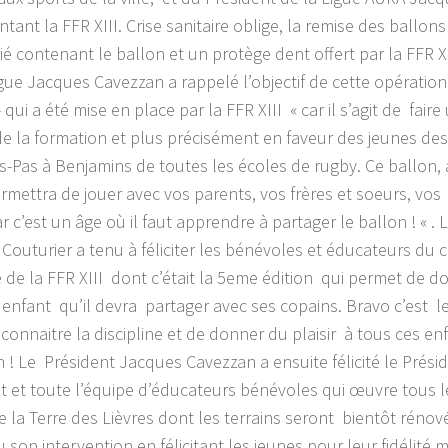
tant la FFR XIII. Crise sanitaire oblige, la remise des ballon
ié contenant le ballon et un protège dent offert par la FFR X
igue Jacques Cavezzan a rappelé l’objectif de cette opération
 qui a été mise en place par la FFR XIII « car il s’agit de faire
de la formation et plus précisément en faveur des jeunes de
s-Pas à Benjamins de toutes les écoles de rugby. Ce ballon, a 
rmettra de jouer avec vos parents, vos frères et soeurs, vos
r c’est un âge où il faut apprendre à partager le ballon ! « . 
Couturier a tenu à féliciter les bénévoles et éducateurs du c
ive de la FFR XIII dont c’était la 5eme édition qui permet de 
enfant qu’il devra partager avec ses copains. Bravo c’est l
 connaitre la discipline et de donner du plaisir à tous ces enf
n ! Le Président Jacques Cavezzan a ensuite félicité le Prési
t et toute l’équipe d’éducateurs bénévoles qui œuvre tous 
e la Terre des Lièvres dont les terrains seront bientôt rénov
 son intervention en félicitant les jeunes pour leur fidélité 