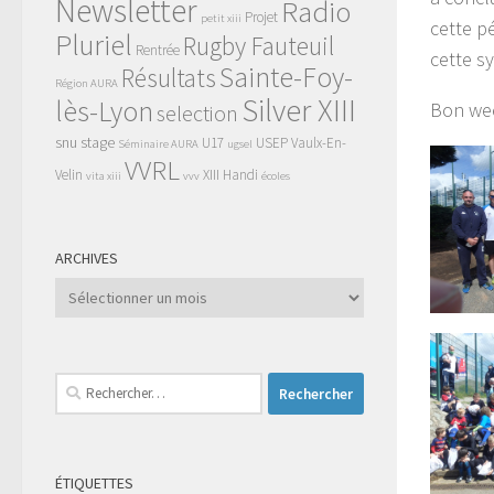
Newsletter
Radio
Projet
petit xiii
cette p
Pluriel
Rugby Fauteuil
Rentrée
cette s
Sainte-Foy-
Résultats
Région AURA
Silver XIII
lès-Lyon
Bon we
selection
snu
stage
U17
USEP
Vaulx-En-
Séminaire AURA
ugsel
VVRL
Velin
XIII Handi
vita xiii
vvv
écoles
ARCHIVES
Archives
Rechercher :
ÉTIQUETTES