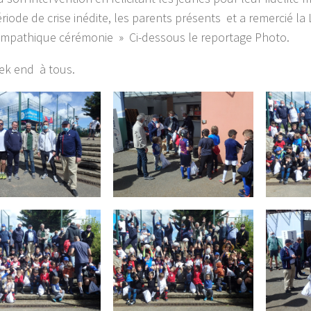
ériode de crise inédite, les parents présents et a remercié l
ympathique cérémonie » Ci-dessous le reportage Photo.
ek end à tous.