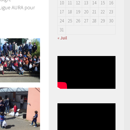
10
11
12
13
14
15
16
a Ligue AURA pour
17
18
19
20
21
22
23
24
25
26
27
28
29
30
31
« Juil