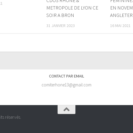
CDOS RHONE &
FEMININES
21
METROPOLE DE LYON CE
EN NOVEM
SOIR A BRON
ANGLETER
31 JANVIER 2023
16 MAI 2021
CONTACT PAR EMAIL
comiterhone13@gmail.com
ts réservés.