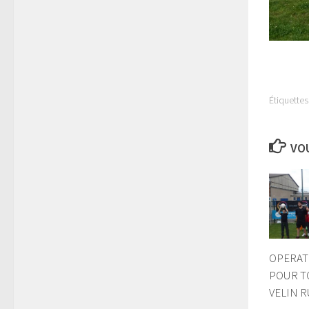
Étiquettes 
VOU
OPERAT
POUR T
VELIN 