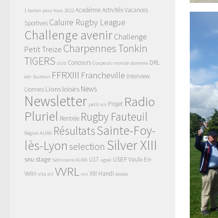
Académie
Activités Vacances
1 ballon pour tous
2022
Caluire Rugby League
Sportives
Challenge avenir
Challenge
Charpennes Tonkin
Petit Treize
TIGERS
Concours
DRL
club
Coupe du monde
domene
FFRXIII
Francheville
Interview
edr
fauteuil
News
Lions
loisirs
Lionnes
Newsletter
Radio
Projet
petit xiii
Pluriel
Rugby Fauteuil
Rentrée
Sainte-Foy-
Résultats
Région AURA
Silver XIII
lès-Lyon
selection
snu
stage
U17
USEP
Vaulx-En-
Séminaire AURA
ugsel
VVRL
Velin
XIII Handi
vita xiii
vvv
écoles