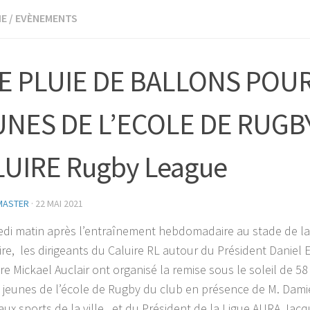
IE
/
EVÈNEMENTS
E PLUIE DE BALLONS POUR
UNES DE L’ECOLE DE RUGB
UIRE Rugby League
MASTER
·
22 MAI 2021
di matin après l’entraînement hebdomadaire au stade de la 
ire, les dirigeants du Caluire RL autour du Président Daniel
re Mickael Auclair ont organisé la remise sous le soleil de 5
x jeunes de l’école de Rugby du club en présence de M. Dami
 aux sports de la ville, et du Président de la Ligue AURA Ja