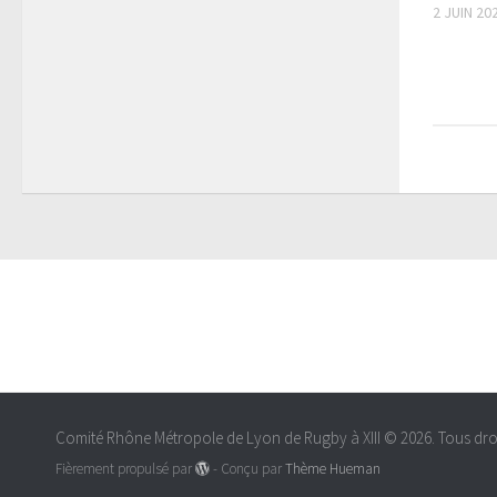
2 JUIN 20
Comité Rhône Métropole de Lyon de Rugby à XIII © 2026. Tous droi
Fièrement propulsé par
- Conçu par
Thème Hueman