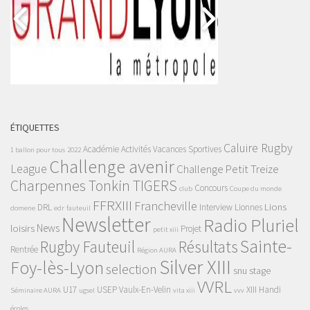
ÉTIQUETTES
Caluire Rugby
Académie
Activités Vacances Sportives
1 ballon pour tous
2022
Challenge avenir
League
Challenge Petit Treize
Charpennes Tonkin TIGERS
Concours
club
Coupe du monde
FFRXIII
Francheville
Lions
DRL
Interview
Lionnes
domene
edr
fauteuil
Newsletter
Radio Pluriel
News
loisirs
Projet
petit xiii
Sainte-
Rugby Fauteuil
Résultats
Rentrée
Région AURA
Silver XIII
Foy-lès-Lyon
selection
snu
stage
VVRL
U17
USEP
Vaulx-En-Velin
XIII Handi
Séminaire AURA
ugsel
vita xiii
vvv
écoles