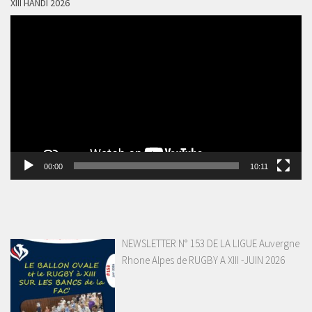
XIII HANDI 2026
Lecteur
vidéo
00:00
10:11
NEWSLETTER N° 153 DE LA LIGUE Auvergne
Rhone Alpes de RUGBY A XIII -JUIN 2026