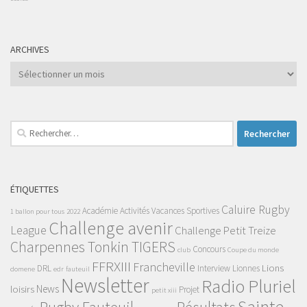
ARCHIVES
Archives
Rechercher :
ÉTIQUETTES
Caluire Rugby
Académie
Activités Vacances Sportives
1 ballon pour tous
2022
Challenge avenir
League
Challenge Petit Treize
Charpennes Tonkin TIGERS
Concours
club
Coupe du monde
FFRXIII
Francheville
Lions
DRL
Interview
Lionnes
domene
edr
fauteuil
Newsletter
Radio Pluriel
News
loisirs
Projet
petit xiii