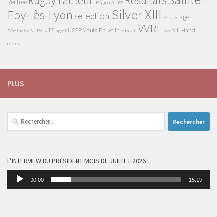
Sainte-
Rugby Fauteuil
Résultats
Rentrée
Région AURA
Silver XIII
Foy-lès-Lyon
selection
snu
stage
VVRL
U17
USEP
Vaulx-En-Velin
XIII Handi
Séminaire AURA
ugsel
vita xiii
vvv
écoles
PLUS
Rechercher :
L’INTERVIEW DU PRÉSIDENT MOIS DE JUILLET 2026
Lecteur
00:00
15:19
audio