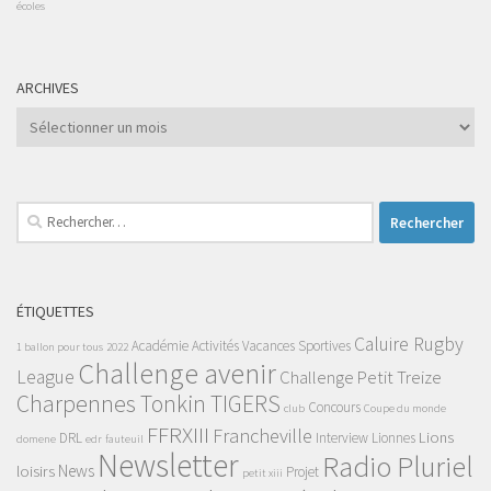
écoles
ARCHIVES
Archives
Rechercher :
ÉTIQUETTES
Caluire Rugby
Académie
Activités Vacances Sportives
1 ballon pour tous
2022
Challenge avenir
League
Challenge Petit Treize
Charpennes Tonkin TIGERS
Concours
club
Coupe du monde
FFRXIII
Francheville
Lions
DRL
Interview
Lionnes
domene
edr
fauteuil
Newsletter
Radio Pluriel
News
loisirs
Projet
petit xiii