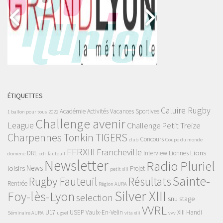
ÉTIQUETTES
Caluire Rugby
Académie
Activités Vacances Sportives
1 ballon pour tous
2022
Challenge avenir
League
Challenge Petit Treize
Charpennes Tonkin TIGERS
Concours
club
Coupe du monde
FFRXIII
Francheville
Lions
DRL
Interview
Lionnes
domene
edr
fauteuil
Newsletter
Radio Pluriel
News
loisirs
Projet
petit xiii
Sainte-
Rugby Fauteuil
Résultats
Rentrée
Région AURA
Silver XIII
Foy-lès-Lyon
selection
snu
stage
VVRL
U17
USEP
Vaulx-En-Velin
XIII Handi
Séminaire AURA
ugsel
vita xiii
vvv