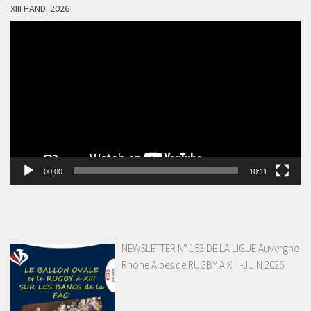
XIII HANDI 2026
Lecteur
vidéo
00:00
10:11
NEWSLETTER N° 153 DE LA LIGUE Auvergne
Rhone Alpes de RUGBY A XIII -JUIN 2026