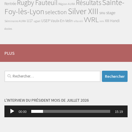
Sainte-
Rugby Fauteuil
Résultats
Rentrée
Région AURA
Silver XIII
Foy-lès-Lyon
selection
snu
stage
VVRL
U17
USEP
Vaulx-En-Velin
XIII Handi
Séminaire AURA
ugsel
vita xiii
vvv
écoles
PLUS
Rechercher :
L’INTERVIEW DU PRÉSIDENT MOIS DE JUILLET 2026
Lecteur
00:00
15:19
audio