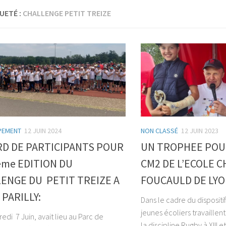
UETÉ :
CHALLENGE PETIT TREIZE
PEMENT
12 JUIN 2024
NON CLASSÉ
12 JUIN 2023
D DE PARTICIPANTS POUR
UN TROPHEE POUR
eme EDITION DU
CM2 DE L’ECOLE 
ENGE DU PETIT TREIZE A
FOUCAULD DE LY
PARILLY:
Dans le cadre du dispositif 
jeunes écoliers travaillen
di 7 Juin, avait lieu au Parc de
la discipline Rugby à XIII 