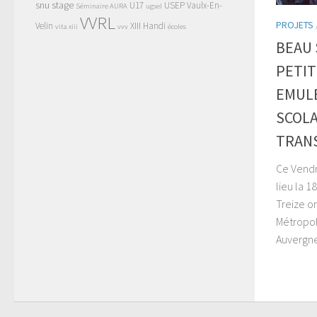
snu
stage
U17
USEP
Vaulx-En-
Séminaire AURA
ugsel
VVRL
PROJETS
Velin
XIII Handi
vita xiii
vvv
écoles
BEAU 
PETIT
EMULE
SCOLA
TRANS
Ce Vendre
lieu la 
Treize o
Métropole
Auvergne