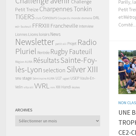
Challenge avenir
Challenge
Parilly,
Charpennes Tonkin
Petit Treize
Petit Tr
TIGERS
et Métro
Concours
DRL
club
Coupe du monde
domene
FFRXIII
Comité...
Francheville
Interview
edr
fauteuil
News
Lions
loisirs
Lionnes
Newsletter
Radio
Projet
petit xiii
Pluriel
Rugby Fauteuil
Rentrée
Sainte-Foy-
Résultats
Région AURA
Silver XIII
lès-Lyon
selection
snu
stage
U17
USEP
Vaulx-En-
Séminaire AURA
ugsel
VVRL
Velin
XIII Handi
vita xiii
vvv
écoles
NON CLA
ARCHIVES
UNE B
Archives
TROP
CE2-C