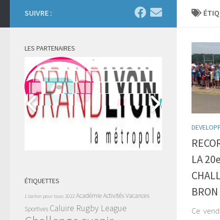
SUIVRE :
ÉTIQ
LES PARTENAIRES
DEVELOP
RECOR
LA 20
CHALL
ÉTIQUETTES
BRON 
Académie
Activités Vacances
1 ballon pour tous
2022
Caluire Rugby League
Sportives
Ce vendre