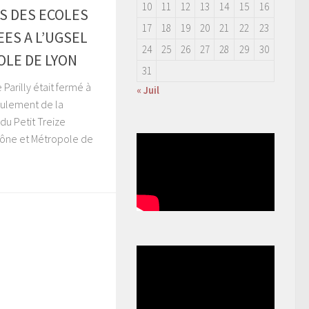
10
11
12
13
14
15
16
ES DES ECOLES
17
18
19
20
21
22
23
EES A L’UGSEL
24
25
26
27
28
29
30
LE DE LYON
31
 Parilly était fermé à
« Juil
roulement de la
du Petit Treize
hône et Métropole de