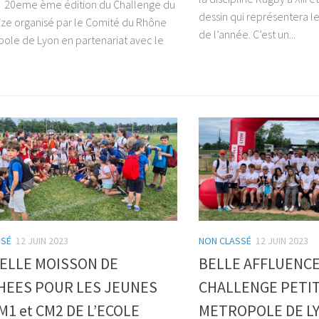
 la 20eme ème édition du Challenge du
dessin qui représentera l
eize organisé par le Comité du Rhône
de l’année. C’est un...
pole de Lyon en partenariat avec le
SSÉ
12 JUIN 2023
NON CLASSÉ
12 JUIN 2023
ELLE MOISSON DE
BELLE AFFLUENCE
HEES POUR LES JEUNES
CHALLENGE PETIT
M1 et CM2 DE L’ECOLE
METROPOLE DE LY