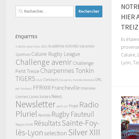
NOTRE
Rechercher :
HIER 
TREIZ
ÉTIQUETTES
Ils étaie
Académie
Activités Vacances
provenan
1 ballon pour tous
2022
Caluire Rugby League
Caluire, 
Sportives
Challenge avenir
Lyon, Tas
Challenge
Charpennes Tonkin
Petit Treize
TIGERS
Concours
DRL
club
Coupe du monde
domene
FFRXIII
Francheville
Interview
edr
fauteuil
News
Lions
loisirs
Lionnes
Newsletter
Radio
Projet
petit xiii
Pluriel
Rugby Fauteuil
Rentrée
Sainte-Foy-
Résultats
Région AURA
Silver XIII
lès-Lyon
selection