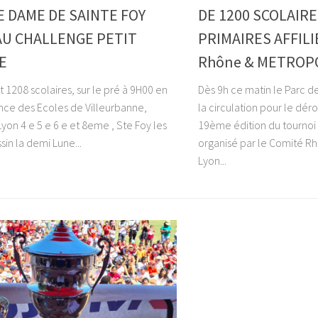
 DAME DE SAINTE FOY
DE 1200 SCOLAIR
AU CHALLENGE PETIT
PRIMAIRES AFFILI
E
Rhône & METROPO
nt 1208 scolaires, sur le pré à 9H00 en
Dès 9h ce matin le Parc de
ce des Ecoles de Villeurbanne,
la circulation pour le dé
Lyon 4 e 5 e 6 e et 8eme , Ste Foy les
19ème édition du tournoi 
sin la demi Lune...
organisé par le Comité R
Lyon...