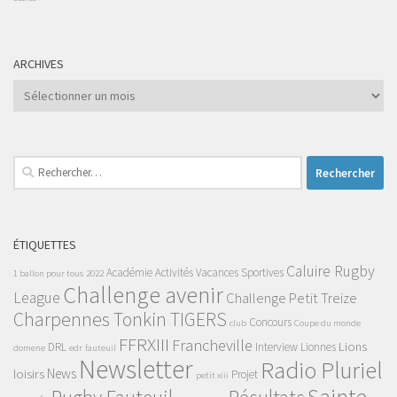
ARCHIVES
Archives
Rechercher :
ÉTIQUETTES
Caluire Rugby
Académie
Activités Vacances Sportives
1 ballon pour tous
2022
Challenge avenir
League
Challenge Petit Treize
Charpennes Tonkin TIGERS
Concours
club
Coupe du monde
FFRXIII
Francheville
Lions
DRL
Interview
Lionnes
domene
edr
fauteuil
Newsletter
Radio Pluriel
News
loisirs
Projet
petit xiii