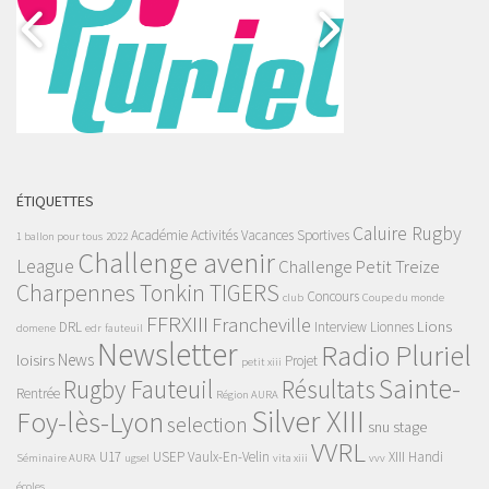
ÉTIQUETTES
Caluire Rugby
Académie
Activités Vacances Sportives
1 ballon pour tous
2022
Challenge avenir
League
Challenge Petit Treize
Charpennes Tonkin TIGERS
Concours
club
Coupe du monde
FFRXIII
Francheville
Lions
DRL
Interview
Lionnes
domene
edr
fauteuil
Newsletter
Radio Pluriel
News
loisirs
Projet
petit xiii
Sainte-
Rugby Fauteuil
Résultats
Rentrée
Région AURA
Silver XIII
Foy-lès-Lyon
selection
snu
stage
VVRL
U17
USEP
Vaulx-En-Velin
XIII Handi
Séminaire AURA
ugsel
vita xiii
vvv
écoles