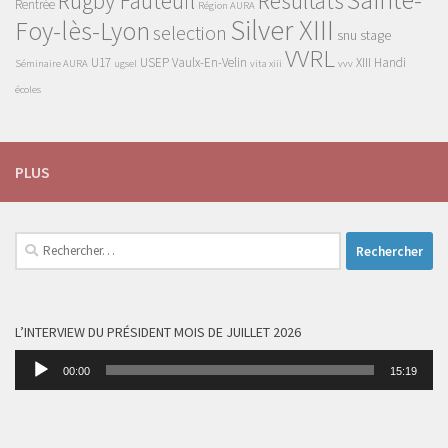
Sainte-
Rugby Fauteuil
Résultats
Rentrée
Région AURA
Silver XIII
Foy-lès-Lyon
selection
snu
stage
VVRL
U17
USEP
Vaulx-En-Velin
XIII Handi
Séminaire AURA
ugsel
vita xiii
vvv
écoles
PLUS
Rechercher :
L’INTERVIEW DU PRÉSIDENT MOIS DE JUILLET 2026
Lecteur
00:00
15:19
audio