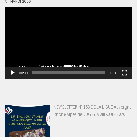
XIII HANDI 2026
Lecteur
vidéo
00:00
10:11
NEWSLETTER N° 153 DE LA LIGUE Auvergne
Rhone Alpes de RUGBY A XIII -JUIN 2026