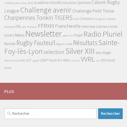
Caluire Rugby
Académie
Activités Vacances Sportives
1 ballon pour tous
2022
Challenge avenir
League
Challenge Petit Treize
Charpennes Tonkin TIGERS
Concours
club
Coupe du monde
FFRXIII
Francheville
Lions
DRL
Interview
Lionnes
domene
edr
fauteuil
Newsletter
Radio Pluriel
News
loisirs
Projet
petit xiii
Sainte-
Rugby Fauteuil
Résultats
Rentrée
Région AURA
Silver XIII
Foy-lès-Lyon
selection
snu
stage
VVRL
U17
USEP
Vaulx-En-Velin
XIII Handi
Séminaire AURA
ugsel
vita xiii
vvv
écoles
PLUS
Rechercher :