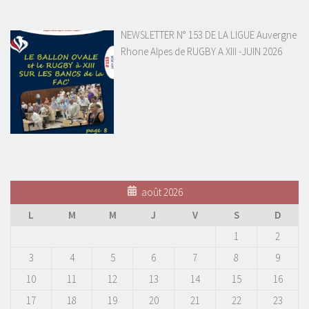
NEWSLETTER N° 153 DE LA LIGUE Auvergne
Rhone Alpes de RUGBY A XIII -JUIN 2026
août 2026
L
M
M
J
V
S
D
1
2
3
4
5
6
7
8
9
10
11
12
13
14
15
16
17
18
19
20
21
22
23