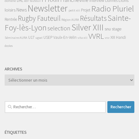
Lions
DRL
Interview
Lionnes
domene
edr
fauteuil
Newsletter
Radio Pluriel
News
loisirs
Projet
petit xiii
Sainte-
Rugby Fauteuil
Résultats
Rentrée
Région AURA
Silver XIII
Foy-lès-Lyon
selection
snu
stage
VVRL
U17
USEP
Vaulx-En-Velin
XIII Handi
Séminaire AURA
ugsel
vita xiii
vvv
écoles
ARCHIVES
Archives
Rechercher :
ÉTIQUETTES