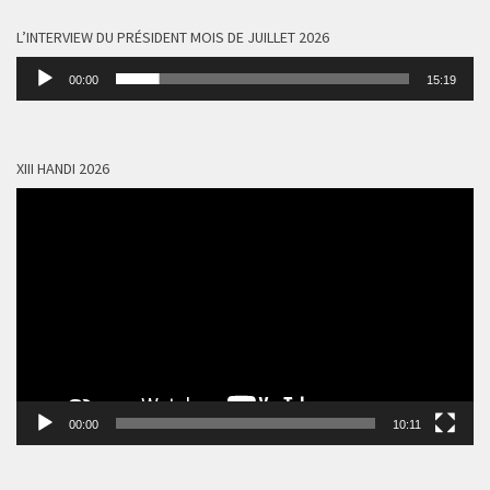
L’INTERVIEW DU PRÉSIDENT MOIS DE JUILLET 2026
Lecteur
00:00
15:19
audio
XIII HANDI 2026
Lecteur
vidéo
00:00
10:11