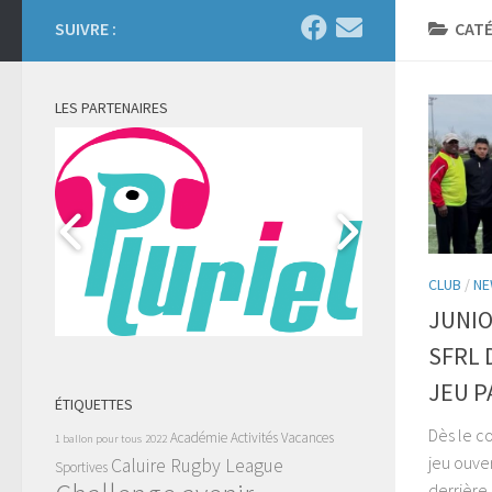
SUIVRE :
CATÉ
LES PARTENAIRES
CLUB
/
NE
JUNIO
SFRL 
JEU PA
ÉTIQUETTES
Dès le co
Académie
Activités Vacances
1 ballon pour tous
2022
jeu ouve
Caluire Rugby League
Sportives
derrière