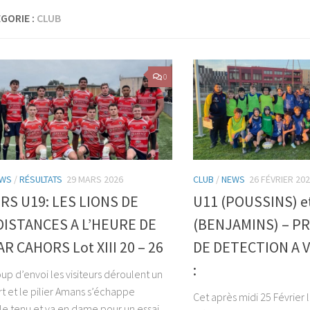
GORIE :
CLUB
0
WS
/
RÉSULTATS
29 MARS 2026
CLUB
/
NEWS
26 FÉVRIER 20
RS U19: LES LIONS DE
U11 (POUSSINS) e
DISTANCES A L’HEURE DE
(BENJAMINS) – P
R CAHORS Lot XIII 20 – 26
DE DETECTION A 
:
up d’envoi les visiteurs déroulent un
rt et le pilier Amans s’échappe
Cet après midi 25 Février
 le tenu et va en dame pour un essai