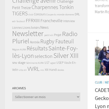
Challenge avenir
Challenge
transform
Charpennes Tonkin
Petit Treize
Martin Ro
TIGERS
Concours
DRL
club
Coupe du monde
domene
FFRXIII
Francheville
Interview
edr
fauteuil
News
Lions
loisirs
Lionnes
Newsletter
Radio
Projet
petit xiii
Pluriel
Rugby Fauteuil
Rentrée
Sainte-Foy-
Résultats
Région AURA
Silver XIII
lès-Lyon
selection
snu
stage
U17
USEP
Vaulx-En-
Séminaire AURA
ugsel
VVRL
Velin
XIII Handi
vita xiii
vvv
écoles
CLUB
/
NE
ARCHIVES
CADET
Archives
Geckos
Lyon m