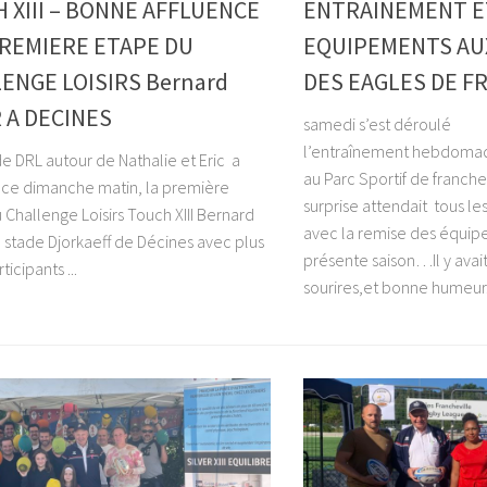
 XIII – BONNE AFFLUENCE
ENTRAINEMENT E
PREMIERE ETAPE DU
EQUIPEMENTS AU
ENGE LOISIRS Bernard
DES EAGLES DE F
R A DECINES
samedi s’est déroulé
l’entraînement hebdoma
de DRL autour de Nathalie et Eric a
au Parc Sportif de franche
 ce dimanche matin, la première
surprise attendait tous le
 Challenge Loisirs Touch XIII Bernard
avec la remise des équip
u stade Djorkaeff de Décines avec plus
présente saison…Il y ava
ticipants ...
sourires,et bonne humeur.