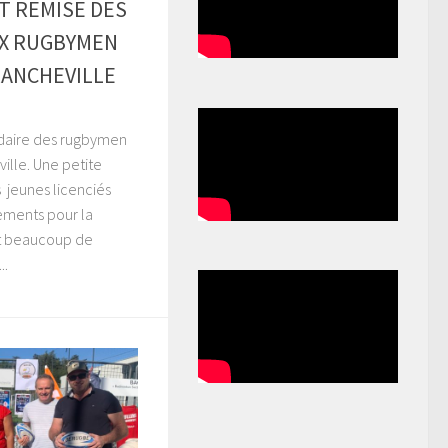
T REMISE DES
X RUGBYMEN
RANCHEVILLE
daire des rugbymen
ville. Une petite
s jeunes licenciés
ements pour la
it beaucoup de
..