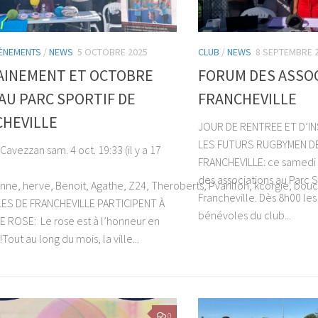
ÈNEMENTS
/
NEWS
5 OCTOBRE 2025
CLUB
/
NEWS
8 SEPTEMBRE 
AINEMENT ET OCTOBRE
FORUM DES ASSOC
AU PARC SPORTIF DE
FRANCHEVILLE
HEVILLE
JOUR DE RENTREE ET D’I
LES FUTURS RUGBYMEN D
avezzan sam. 4 oct. 19:33 (il y a 17
FRANCHEVILLE: ce samedi a
des associations au Parc S
nne, herve, Benoit, Agathe, Z24, Theroberts, Pvarillon, kcorgie, bou
Francheville. Dès 8h00 les
ES DE FRANCHEVILLE PARTICIPENT À
bénévoles du club...
ROSE: Le rose est à l’honneur en
Tout au long du mois, la ville...
0