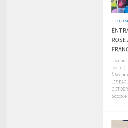
CLUB
/
EV
ENTR
ROSE 
FRANC
Jacques C
heures)
À Acouro
LES EAGL
OCTOBRE 
octobre !