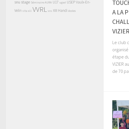
TOUCH
snu
stage
U17
USEP
Vaulx-En-
Séminaire AURA
ugsel
VVRL
Velin
XIII Handi
A LA 
vita xiii
vvv
écoles
CHALL
VIZIE
Le club 
organisé
étape du
VIZIER a
de 70 par