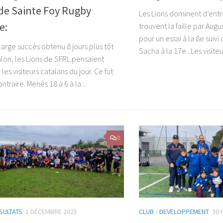
de Sainte Foy Rugby
Les Lions dominent d’ent
e:
trouvent la faille par Augu
pour un essai à la 8e suivi
large succès obtenu 8 jours plus tôt
Sacha à la 17e . Les visiteur
alon, les Lions de SFRL pensaient
es visiteurs catalans du jour. Ce fut
ontraire. Menés 18 à 6 à la...
0
SULTATS
1 DÉCEMBRE 2025
CLUB
/
DEVELOPPEMENT
30 