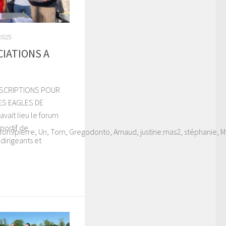
2025
IATIONS A
NSCRIPTIONS POUR
ES EAGLES DE
vait lieu le forum
portif de
clon9pierre, Un, Tom, Gregodonto, Arnaud, justine.mas2, stéphanie, 
 dirigeants et