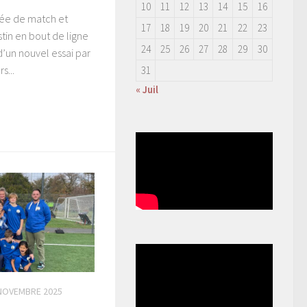
10
11
12
13
14
15
16
rée de match et
17
18
19
20
21
22
23
stin en bout de ligne
24
25
26
27
28
29
30
 d’un nouvel essai par
s...
31
« Juil
NOVEMBRE 2025