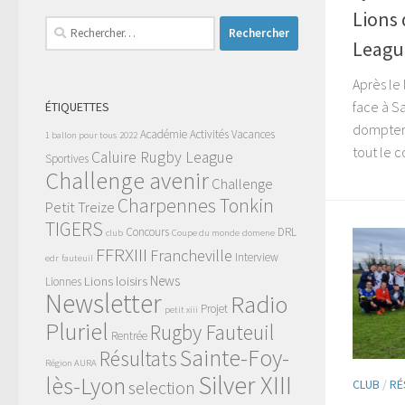
Lions 
Rechercher :
Leagu
Après le 
face à S
ÉTIQUETTES
dompter l
Académie
Activités Vacances
1 ballon pour tous
2022
tout le c
Caluire Rugby League
Sportives
Challenge avenir
Challenge
Charpennes Tonkin
Petit Treize
TIGERS
Concours
DRL
club
Coupe du monde
domene
FFRXIII
Francheville
Interview
edr
fauteuil
News
Lions
loisirs
Lionnes
Newsletter
Radio
Projet
petit xiii
Pluriel
Rugby Fauteuil
Rentrée
Sainte-Foy-
Résultats
Région AURA
Silver XIII
lès-Lyon
selection
CLUB
/
RÉ