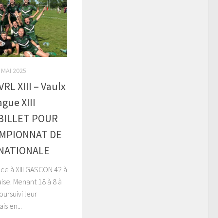
 MAI 2025
RL XIII – Vaulx
gue XIII
BILLET POUR
AMPIONNAT DE
 NATIONALE
ace à XIII GASCON 42 à
ise. Menant 18 à 8 à
oursuivi leur
is en...