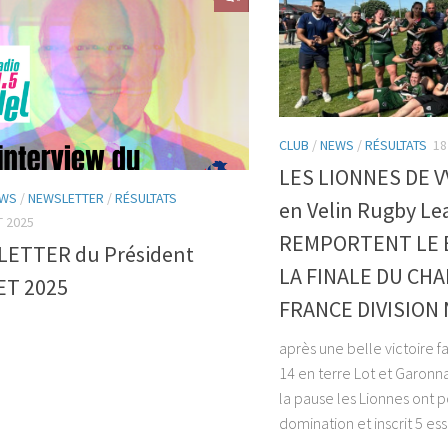
CLUB
/
NEWS
/
RÉSULTATS
18
LES LIONNES DE VV
WS
/
NEWSLETTER
/
RÉSULTATS
en Velin Rugby Lea
T 2025
REMPORTENT LE 
ETTER du Président
LA FINALE DU CH
ET 2025
FRANCE DIVISION
après une belle victoire f
14 en terre Lot et Garonna
la pause les Lionnes ont p
domination et inscrit 5 essa