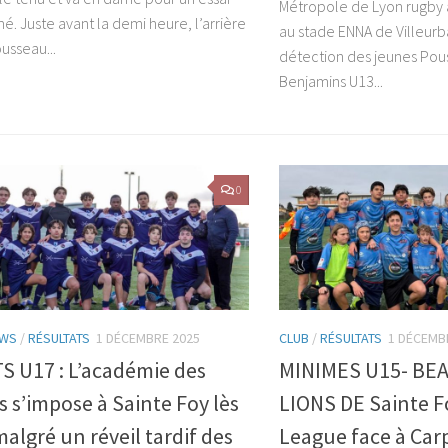
Métropole de Lyon rugby à 
é. Juste avant la demi heure, l’arrière
au stade ENNA de Villeur
usseau...
détection des jeunes Pous
Benjamins U13...
0
WS
/
RÉSULTATS
1 DÉCEMBRE 2025
CLUB
/
RÉSULTATS
1 DÉCEMB
S U17 : L’académie des
MINIMES U15- BE
 s’impose à Sainte Foy lès
LIONS DE Sainte 
algré un réveil tardif des
League face à Car