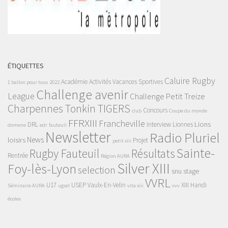
ÉTIQUETTES
Caluire Rugby
Académie
Activités Vacances Sportives
1 ballon pour tous
2022
Challenge avenir
League
Challenge Petit Treize
Charpennes Tonkin TIGERS
Concours
club
Coupe du monde
FFRXIII
Francheville
Lions
DRL
Interview
Lionnes
domene
edr
fauteuil
Newsletter
Radio Pluriel
News
loisirs
Projet
petit xiii
Sainte-
Rugby Fauteuil
Résultats
Rentrée
Région AURA
Silver XIII
Foy-lès-Lyon
selection
snu
stage
VVRL
U17
USEP
Vaulx-En-Velin
XIII Handi
Séminaire AURA
ugsel
vita xiii
vvv
écoles