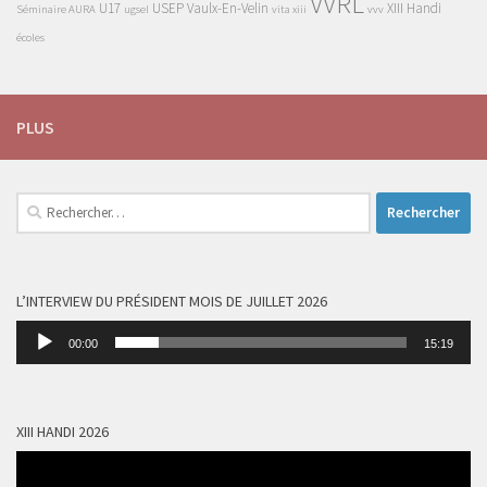
VVRL
U17
USEP
Vaulx-En-Velin
XIII Handi
Séminaire AURA
ugsel
vita xiii
vvv
écoles
PLUS
Rechercher :
L’INTERVIEW DU PRÉSIDENT MOIS DE JUILLET 2026
Lecteur
00:00
15:19
audio
XIII HANDI 2026
Lecteur