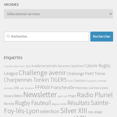
ARCHIVES
Archives
Rechercher :
ÉTIQUETTES
Caluire Rugby
Académie
Activités Vacances Sportives
1 ballon pour tous
2022
Challenge avenir
League
Challenge Petit Treize
Charpennes Tonkin TIGERS
Concours
club
Coupe du monde
FFRXIII
Francheville
Lions
DRL
Interview
Lionnes
domene
edr
fauteuil
Newsletter
Radio Pluriel
News
loisirs
Projet
petit xiii
Sainte-
Rugby Fauteuil
Résultats
Rentrée
Région AURA
Silver XIII
Foy-lès-Lyon
selection
snu
stage