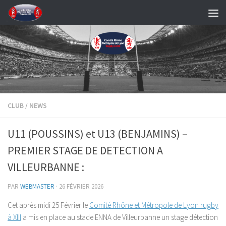
Skip to content
CLUB
/
NEWS
U11 (POUSSINS) et U13 (BENJAMINS) –
PREMIER STAGE DE DETECTION A
VILLEURBANNE :
PAR
WEBMASTER
·
26 FÉVRIER 2026
Cet après midi 25 Février le
Comité Rhône et Métropole de Lyon rugby
à XIII
a mis en place au stade ENNA de Villeurbanne un stage détection