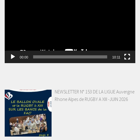
vidéo
00:00
10:11
NEWSLETTER N° 153 DE LA LIGUE Auvergne
Rhone Alpes de RUGBY A XIII -JUIN 2026