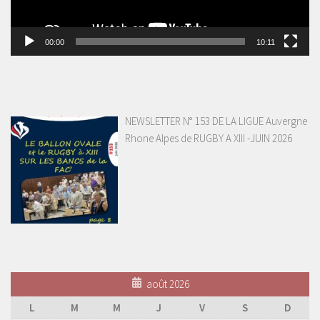
00:00
10:11
NEWSLETTER N° 153 DE LA LIGUE Auvergne
Rhone Alpes de RUGBY A XIII -JUIN 2026
août 2026
L
M
M
J
V
S
D