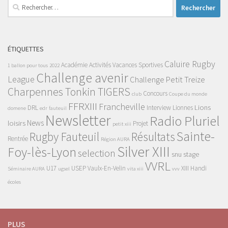
Rechercher :
ÉTIQUETTES
Caluire Rugby
Académie
Activités Vacances Sportives
1 ballon pour tous
2022
Challenge avenir
League
Challenge Petit Treize
Charpennes Tonkin TIGERS
Concours
club
Coupe du monde
FFRXIII
Francheville
Lions
DRL
Interview
Lionnes
domene
edr
fauteuil
Newsletter
Radio Pluriel
News
loisirs
Projet
petit xiii
Sainte-
Rugby Fauteuil
Résultats
Rentrée
Région AURA
Silver XIII
Foy-lès-Lyon
selection
snu
stage
VVRL
U17
USEP
Vaulx-En-Velin
XIII Handi
Séminaire AURA
ugsel
vita xiii
vvv
écoles
PLUS