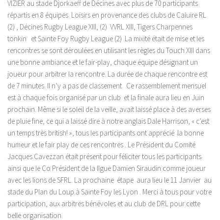
VIZIER au stade Djorkaeff de Décines avec plus de 70 participants
répartis en 8 équipes Loisirs en provenance des clubs de Caluire RL
(2) , Décines Rugby League XIII, (2) VVRL XIII, Tigers Charpennes
tonkin et Sainte Foy Rugby League (2) .La mixité était de mise et les
rencontres se sont déroulées en utilisant les règles du Touch XIII dans
une bonne ambiance et le fair-play, chaque équipe désignant un
joueur pour arbitrer la rencontre. La durée de chaque rencontre est
de 7 minutes. Il n’y a pas de classement. Ce rassemblement mensuel
est à chaque fois organisé par un club et la finale aura lieu en Juin
prochain. Même si le soleil de la veille, avait laissé place à des averses
de pluie fine, ce qui a laissé dire à notre anglais Dale Harrison, « c’est
un temps très british! », tous les participants ont apprécié la bonne
humeur et le fair play de ces rencontres . Le Président du Comité
Jacques Cavezzan était présent pour féliciter tous les participants
ainsi que le Co Président de la lIgue Damien Siraudin comme joueur
avec les lions de SFRL. La prochaine étape aura lieu le 11 Janvier au
stade du Plan du Loup à Sainte Foy les Lyon . Merci à tous pour votre
participation, aux arbitres bénévoles et au club de DRL pour cette
belle organisation.