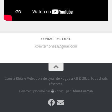
CONTACT PAR EMAIL
comiterhone13@gmail.com
Comité Rhône Métropole de Lyon de Rugby à XIII © 2026. Tous droits
réservés.
Fièrement propulsé par
- Conçu par
Thème Hueman