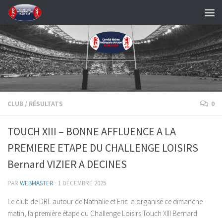
Skip to content
CLUB
/
RÉSULTATS
0
TOUCH XIII – BONNE AFFLUENCE A LA
PREMIERE ETAPE DU CHALLENGE LOISIRS
Bernard VIZIER A DECINES
PAR
WEBMASTER
·
1 DÉCEMBRE 2025
Le club de DRL autour de Nathalie et Eric a organisé ce dimanche
matin, la première étape du Challenge Loisirs Touch XIII Bernard