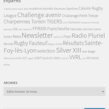
ÉTIQUETTES
Caluire Rugby
Académie
Activités Vacances Sportives
1 ballon pour tous
2022
Challenge avenir
League
Challenge Petit Treize
Charpennes Tonkin TIGERS
Concours
club
Coupe du monde
FFRXIII
Francheville
Lions
DRL
Interview
Lionnes
domene
edr
fauteuil
Newsletter
Radio Pluriel
News
loisirs
Projet
petit xiii
Sainte-
Rugby Fauteuil
Résultats
Rentrée
Région AURA
Silver XIII
Foy-lès-Lyon
selection
snu
stage
VVRL
U17
USEP
Vaulx-En-Velin
XIII Handi
Séminaire AURA
ugsel
vita xiii
vvv
écoles
ARCHIVES
Archives