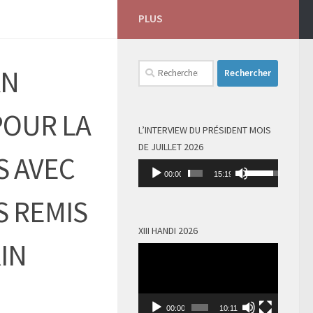
PLUS
Rechercher :
AN
POUR LA
L’INTERVIEW DU PRÉSIDENT MOIS
DE JUILLET 2026
S AVEC
Lecteur
Utilisez
00:00
15:19
audio
les
S REMIS
flèches
haut/bas
XIII HANDI 2026
pour
IN
Lecteur
augmenter
vidéo
ou
diminuer
le
00:00
10:11