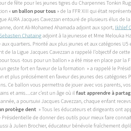
 jour de fête pour les jeunes tigres du Charpennes Tonkin Rug
tion «
un ballon pour tous
» de la FFR XIII qui était représen
igue AURA Jacques Cavezzan entouré de plusieurs élus de la 
banne, dont Ali-Mohamed Ahamada adjoint aux sport,
Ikhlef 
Sebastien Chataing
adjoint à la jeunesse et Mme Melouka H
 aux quartiers. Priorité aux plus jeunes et aux catégories U5 
nt de la Ligue Jacques Cavezzan a rappelé l’objectif de cette
our tous -tous pour un ballon » a été mise en place par la FFR 
e un geste fort en faveur de la formation » a rappelé le Prés
n et plus précisément en faveur des jeunes des catégories P
ns. Ce ballon vous permettra de jouer avec vos parents, vos 
ains et amis…car c’est un âge où il
faut apprendre à partage
e année, a poursuivi Jacques Cavezzan, chaque enfant recevr
un protège dent
» Tous les éducateurs et dirigeants ont ap
ve Présidentielle de donner des outils pour mieux faire connait
ussi à Julien Brochier, éducateur bénévole fraîchement dip