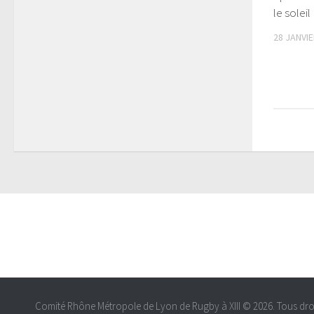
le soleil
28 JANVIE
Comité Rhône Métropole de Lyon de Rugby à XIII © 2026. Tous droi