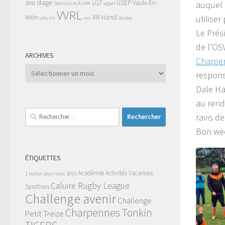
snu
stage
U17
USEP
Vaulx-En-
auquel 
Séminaire AURA
ugsel
VVRL
Velin
XIII Handi
utilise
vita xiii
vvv
écoles
Le Prés
de l’OS
ARCHIVES
Charpen
Archives
respons
Dale Har
au rende
Rechercher :
ravis de
Bon wee
ÉTIQUETTES
Académie
Activités Vacances
1 ballon pour tous
2022
Caluire Rugby League
Sportives
Challenge avenir
Challenge
Charpennes Tonkin
Petit Treize