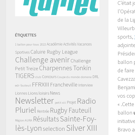
C’était
l’Opéra
de la L
Villeur
ÉTIQUETTES
sports,
Académie
Activités Vacances
adjointe
1 ballon pour tous
2022
Caluire Rugby League
Sportives
Préside
Challenge avenir
Challenge
ballon p
Charpennes Tonkin
Petit Treize
de fair
TIGERS
Concours
DRL
club
Coupe du monde
domene
Cavezza
FFRXIII
Francheville
Interview
edr
fauteuil
Benjami
News
Lions
loisirs
Lionnes
vos cop
Newsletter
Radio
Projet
petit xiii
« .Cett
Pluriel
Rugby Fauteuil
Rentrée
ballon
Sainte-Foy-
Résultats
initiati
Région AURA
Silver XIII
lès-Lyon
selection
Bravo a