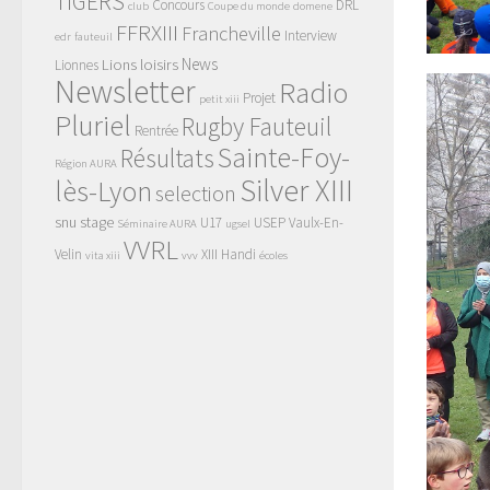
TIGERS
Concours
DRL
club
Coupe du monde
domene
FFRXIII
Francheville
Interview
edr
fauteuil
News
Lions
loisirs
Lionnes
Newsletter
Radio
Projet
petit xiii
Pluriel
Rugby Fauteuil
Rentrée
Sainte-Foy-
Résultats
Région AURA
Silver XIII
lès-Lyon
selection
snu
stage
U17
USEP
Vaulx-En-
Séminaire AURA
ugsel
VVRL
Velin
XIII Handi
vita xiii
vvv
écoles