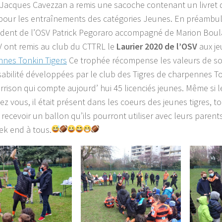
Jacques Cavezzan a remis une sacoche contenant un livret
r pour les entraînements des catégories Jeunes. En préambul
ident de l’OSV Patrick Pegoraro accompagné de Marion Boula
V ont remis au club du CTTRL le
Laurier 2020 de l’OSV
aux je
nes Tonkin Tigers
Ce trophée récompense les valeurs de sol
abilité développées par le club des Tigres de charpennes To
rison qui compte aujourd’ hui 45 licenciés jeunes. Même si le 
z vous, il était présent dans les coeurs des jeunes tigres, t
 recevoir un ballon qu’ils pourront utiliser avec leurs parents
k end à tous.