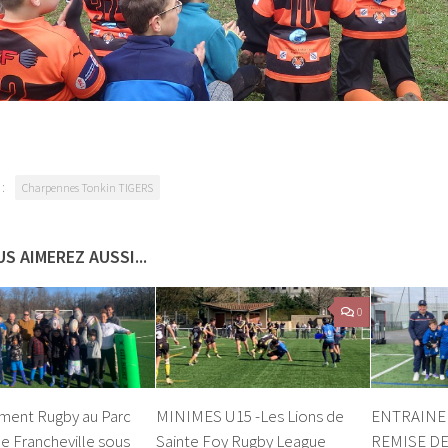
:
Charpennes Tonkin TIGERS
S AIMEREZ AUSSI...
0
ement Rugby au Parc
MINIMES U15 -Les Lions de
ENTRAINE
de Francheville sous
Sainte Foy Rugby League
REMISE D