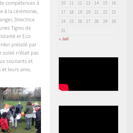
 de compétences à
10
11
12
13
14
15
16
e à la cérémonie,
17
18
19
20
21
22
23
nger, Directrice
24
25
26
27
28
29
30
unes Tigres de
31
idarité et Eco
« Juil
nkin présidé par
soleil n’était pas
ous souriants et
 et leurs amis.