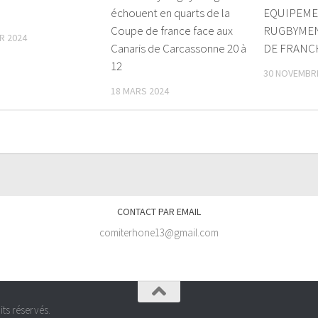
échouent en quarts de la
EQUIPEME
Coupe de france face aux
RUGBYMEN
R 2024
Canaris de Carcassonne 20 à
DE FRANC
12
30 NOVEMBR
18 MARS 2024
CONTACT PAR EMAIL
comiterhone13@gmail.com
ts réservés.