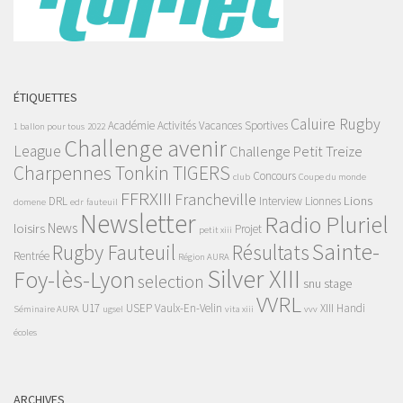
ÉTIQUETTES
Caluire Rugby
Académie
Activités Vacances Sportives
1 ballon pour tous
2022
Challenge avenir
League
Challenge Petit Treize
Charpennes Tonkin TIGERS
Concours
club
Coupe du monde
FFRXIII
Francheville
Lions
DRL
Interview
Lionnes
domene
edr
fauteuil
Newsletter
Radio Pluriel
News
loisirs
Projet
petit xiii
Sainte-
Rugby Fauteuil
Résultats
Rentrée
Région AURA
Silver XIII
Foy-lès-Lyon
selection
snu
stage
VVRL
U17
USEP
Vaulx-En-Velin
XIII Handi
Séminaire AURA
ugsel
vita xiii
vvv
écoles
ARCHIVES