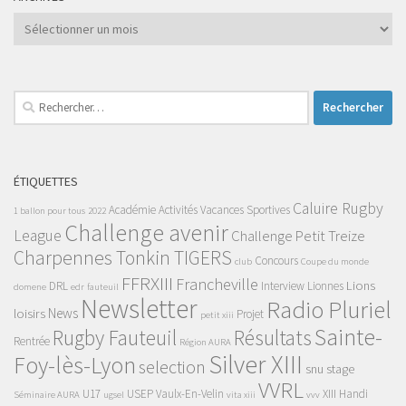
Archives
Rechercher :
ÉTIQUETTES
Caluire Rugby
Académie
Activités Vacances Sportives
1 ballon pour tous
2022
Challenge avenir
League
Challenge Petit Treize
Charpennes Tonkin TIGERS
Concours
club
Coupe du monde
FFRXIII
Francheville
Lions
DRL
Interview
Lionnes
domene
edr
fauteuil
Newsletter
Radio Pluriel
News
loisirs
Projet
petit xiii
Sainte-
Rugby Fauteuil
Résultats
Rentrée
Région AURA
Silver XIII
Foy-lès-Lyon
selection
snu
stage
VVRL
U17
USEP
Vaulx-En-Velin
XIII Handi
Séminaire AURA
ugsel
vita xiii
vvv