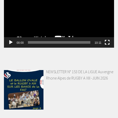
00:00
10:11
NEWSLETTER N° 153 DE LA LIGUE Auvergne
Rhone Alpes de RUGBY A XIII -JUIN 2026