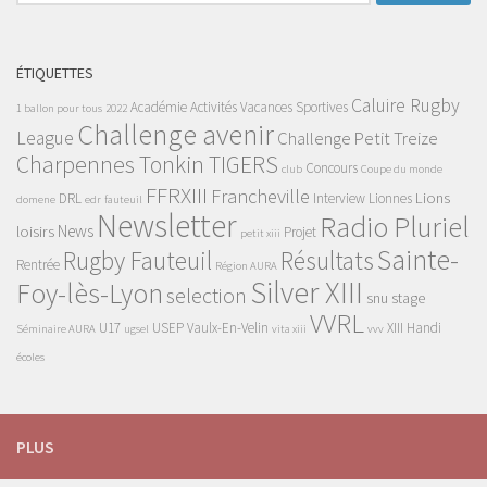
ÉTIQUETTES
Caluire Rugby
Académie
Activités Vacances Sportives
1 ballon pour tous
2022
Challenge avenir
League
Challenge Petit Treize
Charpennes Tonkin TIGERS
Concours
club
Coupe du monde
FFRXIII
Francheville
Lions
DRL
Interview
Lionnes
domene
edr
fauteuil
Newsletter
Radio Pluriel
News
loisirs
Projet
petit xiii
Sainte-
Rugby Fauteuil
Résultats
Rentrée
Région AURA
Silver XIII
Foy-lès-Lyon
selection
snu
stage
VVRL
U17
USEP
Vaulx-En-Velin
XIII Handi
Séminaire AURA
ugsel
vita xiii
vvv
écoles
PLUS