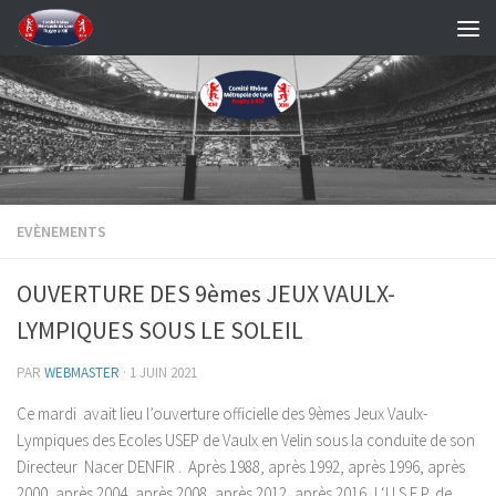
Skip to content
EVÈNEMENTS
OUVERTURE DES 9èmes JEUX VAULX-
LYMPIQUES SOUS LE SOLEIL
PAR
WEBMASTER
·
1 JUIN 2021
Ce mardi avait lieu l’ouverture officielle des 9èmes Jeux Vaulx-
Lympiques des Ecoles USEP de Vaulx en Velin sous la conduite de son
Directeur Nacer DENFIR . Après 1988, après 1992, après 1996, après
2000, après 2004, après 2008, après 2012, après 2016, l ‘U.S.E.P. de