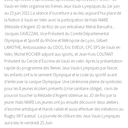
Vaulx-en-Velin organise les 9 èmes Jeux Vaulx-Lympiques du 1er juin
au 25 juin 2021.La séance d’ouverture a eu lieu aujourd’hui place de
la Nation à Vaulx en Velin avec la participation de Habi NIARE
(Médaille d’Argent JO de Rio) de son entraîneur Mehdi Bensafre ,
Jacques CAVEZZAN, Vice-Président du Comité Départemental
Olympique et Sportif du Rhône et Métropole de Lyon, Gilbert
LAMOTHE, Ambassadeur du CDOS, Eric EVIEUX, CPC EPS de Vaulx en
Velin, Michel ROCHER adjoint aux sports, et Jean-Yves COUTANT
Président du Cercle d’Escrime de Vaulx en velin. Après la présentation
rapide du programme des 9emes Jeux Vaulx-Lympiques par Nacer,
les enfants ont lu le serment Olympique et le code du sportif avant
d’embraser la vasque Olympique. Une cérémonie pleine de symboles
pour les 8 jeunes écoliers présents (crise sanitaire oblige), ravis de
pouvoir toucher la Médaille d’Argent obtenue au JO de Rio par la
jeune Habi NIARE.Les jeunes ont pu ensuite découvrir deux ateliers
d’escrime artistique et Handi valide et aussi effectuer des initiations au
Rugby XIII Fauteuil. La journée de clôture des Jeux Vaulx Lympiques
aura lieu le vendredi 25 Juin.