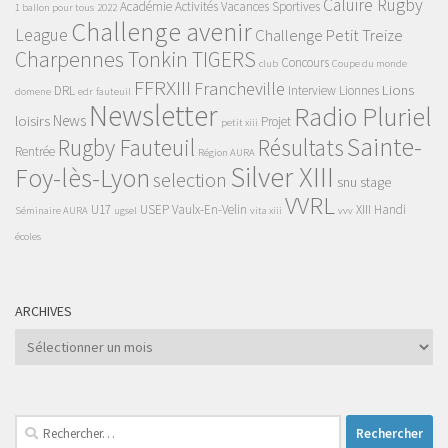
Caluire Rugby
Académie
Activités Vacances Sportives
1 ballon pour tous
2022
Challenge avenir
League
Challenge Petit Treize
Charpennes Tonkin TIGERS
Concours
club
Coupe du monde
FFRXIII
Francheville
Lions
DRL
Interview
Lionnes
domene
edr
fauteuil
Newsletter
Radio Pluriel
News
loisirs
Projet
petit xiii
Sainte-
Rugby Fauteuil
Résultats
Rentrée
Région AURA
Silver XIII
Foy-lès-Lyon
selection
snu
stage
VVRL
U17
USEP
Vaulx-En-Velin
XIII Handi
Séminaire AURA
ugsel
vita xiii
vvv
écoles
ARCHIVES
Archives
Rechercher :