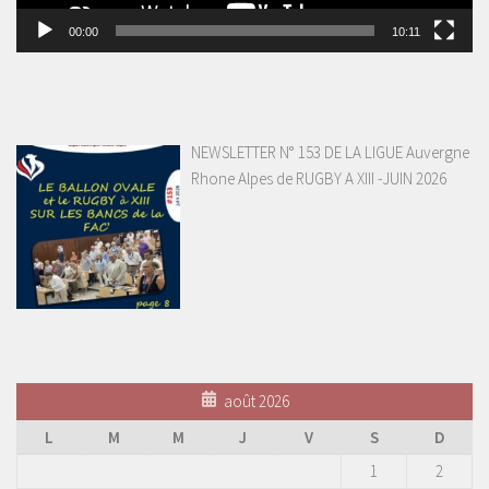
00:00
10:11
NEWSLETTER N° 153 DE LA LIGUE Auvergne
Rhone Alpes de RUGBY A XIII -JUIN 2026
août 2026
L
M
M
J
V
S
D
1
2