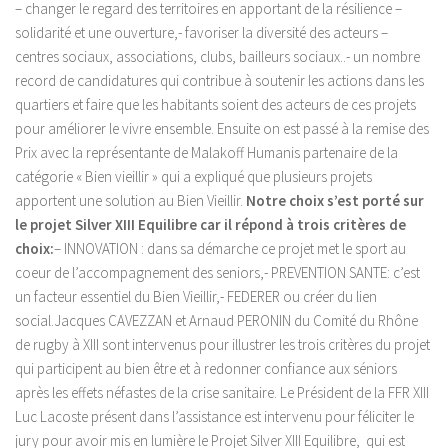
– changer le regard des territoires en apportant de la résilience –
solidarité et une ouverture,- favoriser la diversité des acteurs –
centres sociaux, associations, clubs, bailleurs sociaux..- un nombre
record de candidatures qui contribue à soutenir les actions dans les
quartiers et faire que les habitants soient des acteurs de ces projets
pour améliorer le vivre ensemble. Ensuite on est passé à la remise des
Prix avec la représentante de Malakoff Humanis partenaire de la
catégorie « Bien vieillir » qui a expliqué que plusieurs projets
apportent une solution au Bien Vieillir.
Notre choix s’est porté sur
le projet Silver XIII Equilibre car il répond à trois critères de
choix:
– INNOVATION : dans sa démarche ce projet met le sport au
coeur de l’accompagnement des seniors,- PREVENTION SANTE: c’est
un facteur essentiel du Bien Vieillir,- FEDERER ou créer du lien
social.Jacques CAVEZZAN et Arnaud PERONIN du Comité du Rhône
de rugby à XIII sont intervenus pour illustrer les trois critères du projet
qui participent au bien être et à redonner confiance aux séniors
après les effets néfastes de la crise sanitaire. Le Président de la FFR XIII
Luc Lacoste présent dans l’assistance est intervenu pour féliciter le
jury pour avoir mis en lumière le Projet Silver XIII Equilibre, qui est