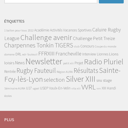
ÉTIQUETTES
Caluire Rugby
Académie
Activités Vacances Sportives
1 ballon pour tous
2022
Challenge avenir
League
Challenge Petit Treize
Charpennes Tonkin TIGERS
Concours
club
Coupe du monde
FFRXIII
Francheville
Lions
DRL
Interview
Lionnes
domene
edr
fauteuil
Newsletter
Radio Pluriel
News
loisirs
Projet
petit xiii
Sainte-
Rugby Fauteuil
Résultats
Rentrée
Région AURA
Silver XIII
Foy-lès-Lyon
selection
snu
stage
VVRL
U17
USEP
Vaulx-En-Velin
XIII Handi
Séminaire AURA
ugsel
vita xiii
vvv
écoles
PLUS