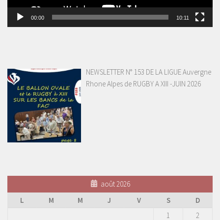
00:00
10:11
NEWSLETTER N° 153 DE LA LIGUE Auvergne
Rhone Alpes de RUGBY A XIII -JUIN 2026
août 2026
L
M
M
J
V
S
D
1
2