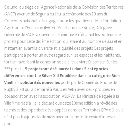
Ce lundi au siège de l’Agence Nationale de la Cohésion des Territoires
(ANCT) avenue de Segur a eu lieu la cérémonie des 10 ans du
Concours national » S’engager pour les quartiers » de la Fondation
Agir Contre l’Exclusion (FACE) . Mme Laurence Brake, Déléguée
Générale de FACE a ouvert la cérémonie en félicitant les porteurs de
projets pour cette dixième édition qui étaient au nombre de 333 et en
mettant en avant la diversité et la qualité des projets Ces projets
participent à porter un autre regard sur les espaces et les habitants,
tout en favorisant la cohésion sociale, et le vivre Ensemble. Sur les
333 projets,
5 projetsont été lauréats dans 5 catégories
différentes dont le Silver XIII Equilibre dans la catégorie Bien
Vieillir – solidarités nouvelles
porté par le Comité du Rhone de
Rugby à XIII qui a démarré à Vaulx en Velin avec deux groupes en
collaboration avec l’association ASLRVV . La Ministre déléguée à la
Ville Mme Nadia Hai a déclaré que cette 10eme édition a révélé des
talents et des expertises développées dans les Territoires QPV où la vie
n’est pas toujours facile mais avec une une forte envie d’innover
pour: