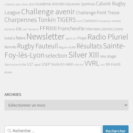
Caluire Rugby
Académie
Activités Vacances Sportives
1 ballon pour tous
2022
Challenge avenir
League
Challenge Petit Treize
Charpennes Tonkin TIGERS
Concours
club
Coupe du monde
FFRXIII
Francheville
Lions
DRL
Interview
Lionnes
domene
edr
fauteuil
Newsletter
Radio Pluriel
News
loisirs
Projet
petit xiii
Sainte-
Rugby Fauteuil
Résultats
Rentrée
Région AURA
Silver XIII
Foy-lès-Lyon
selection
snu
stage
VVRL
U17
USEP
Vaulx-En-Velin
XIII Handi
Séminaire AURA
ugsel
vita xiii
vvv
écoles
ARCHIVES
Archives
Rechercher :