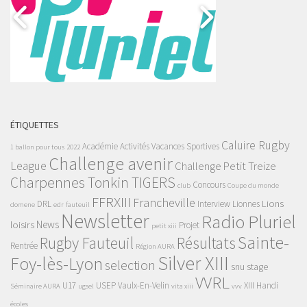
ÉTIQUETTES
Caluire Rugby
Académie
Activités Vacances Sportives
1 ballon pour tous
2022
Challenge avenir
League
Challenge Petit Treize
Charpennes Tonkin TIGERS
Concours
club
Coupe du monde
FFRXIII
Francheville
Lions
DRL
Interview
Lionnes
domene
edr
fauteuil
Newsletter
Radio Pluriel
News
loisirs
Projet
petit xiii
Sainte-
Rugby Fauteuil
Résultats
Rentrée
Région AURA
Silver XIII
Foy-lès-Lyon
selection
snu
stage
VVRL
U17
USEP
Vaulx-En-Velin
XIII Handi
Séminaire AURA
ugsel
vita xiii
vvv
écoles