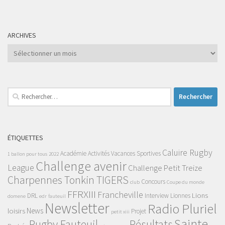
ARCHIVES
Archives
Rechercher :
ÉTIQUETTES
Caluire Rugby
Académie
Activités Vacances Sportives
1 ballon pour tous
2022
Challenge avenir
League
Challenge Petit Treize
Charpennes Tonkin TIGERS
Concours
club
Coupe du monde
FFRXIII
Francheville
Lions
DRL
Interview
Lionnes
domene
edr
fauteuil
Newsletter
Radio Pluriel
News
loisirs
Projet
petit xiii
Sainte-
Rugby Fauteuil
Résultats