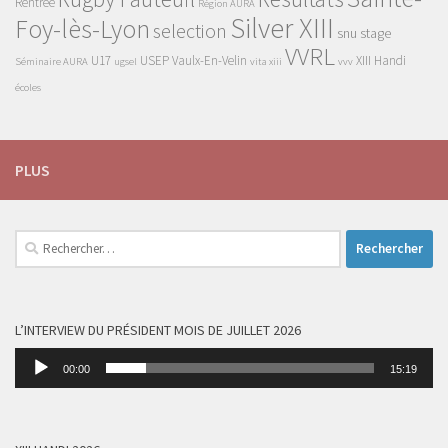
Rentrée
Région AURA
Silver XIII
Foy-lès-Lyon
selection
snu
stage
VVRL
U17
USEP
Vaulx-En-Velin
XIII Handi
Séminaire AURA
ugsel
vita xiii
vvv
écoles
PLUS
Rechercher :
L’INTERVIEW DU PRÉSIDENT MOIS DE JUILLET 2026
Lecteur
00:00
15:19
audio