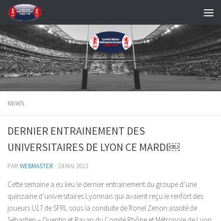
Skip to content
NEWS
DERNIER ENTRAINEMENT DES
UNIVERSITAIRES DE LYON CE MARDI￼
PAR
WEBMASTER
·
24 MAI 2023
Cette semaine a eu lieu le dernier entrainement du groupe d’une
quinzaine d’universitaires Lyonnais qui avaient reçu le renfort des
joueurs U17 de SFRL sous la conduite de Ronel Zenon assisté de
Sébastien – Quentin et Rayan du Comité Rhône et Métropole de Lyon