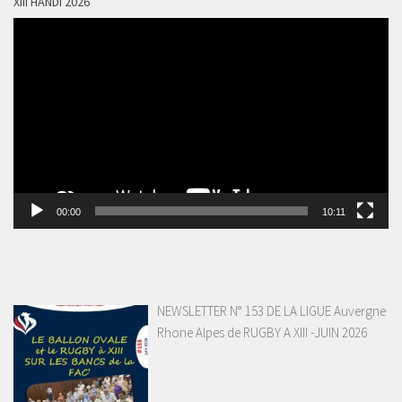
XIII HANDI 2026
Lecteur
vidéo
00:00
10:11
NEWSLETTER N° 153 DE LA LIGUE Auvergne
Rhone Alpes de RUGBY A XIII -JUIN 2026