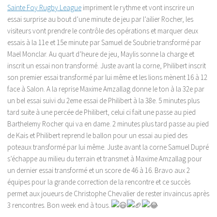
Sainte Foy Rugby League
impriment le rythme et vont inscrire un
essai surprise au bout d’une minute de jeu par l’ailier Rocher, les
visiteurs vont prendre le contrôle des opérations et marquer deux
essais à la 11e et 15e minute par Samuel de Soubrie transformé par
Mael Monclar. Au quart d’heure de jeu, Maylis sonne la charge et
inscrit un essai non transformé. Juste avant la corne, Philibert inscrit
son premier essai transformé par lui même et les lions mènent 16 à 12
face à Salon. A la reprise Maxime Amzallag donne le ton à la 32e par
un bel essai suivi du 2eme essai de Philibert à la 38e. 5 minutes plus
tard suite à une percée de Philibert, celui ci fait une passe au pied
Barthelemy Rocher qui va en dame. 2 minutes plus tard passe au pied
de Kais et Philibert reprend le ballon pour un essai au pied des
poteaux transformé par lui même. Juste avant la corne Samuel Dupré
s’échappe au milieu du terrain et transmet à Maxime Amzallag pour
un dernier essai transformé et un score de 46 à 16. Bravo aux 2
équipes pour la grande correction de la rencontre et ce succès
permet aux joueurs de Christophe Chevalier de rester invaincus après
3 rencontres. Bon week end à tous.