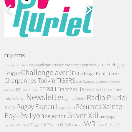
ÉTIQUETTES
Caluire Rugby
Académie
Activités Vacances Sportives
1 ballon pour tous
2022
Challenge avenir
League
Challenge Petit Treize
Charpennes Tonkin TIGERS
Concours
club
Coupe du monde
FFRXIII
Francheville
Lions
DRL
Interview
Lionnes
domene
edr
fauteuil
Newsletter
Radio Pluriel
News
loisirs
Projet
petit xiii
Sainte-
Rugby Fauteuil
Résultats
Rentrée
Région AURA
Silver XIII
Foy-lès-Lyon
selection
snu
stage
VVRL
U17
USEP
Vaulx-En-Velin
XIII Handi
Séminaire AURA
ugsel
vita xiii
vvv