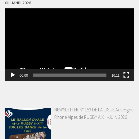
XIII HANDI 2026
Lecteur
vidéo
00:00
10:11
NEWSLETTER N° 153 DE LA LIGUE Auvergne
Rhone Alpes de RUGBY A XIII -JUIN 2026