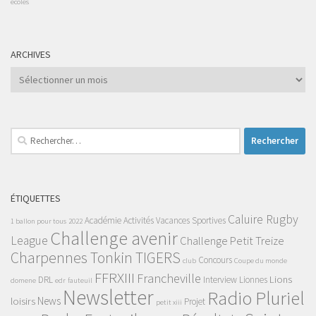
écoles
ARCHIVES
Archives
Rechercher :
ÉTIQUETTES
Caluire Rugby
Académie
Activités Vacances Sportives
1 ballon pour tous
2022
Challenge avenir
League
Challenge Petit Treize
Charpennes Tonkin TIGERS
Concours
club
Coupe du monde
FFRXIII
Francheville
Lions
DRL
Interview
Lionnes
domene
edr
fauteuil
Newsletter
Radio Pluriel
News
loisirs
Projet
petit xiii