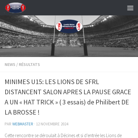
Skip to content
NEWS
/
RÉSULTATS
MINIMES U15: LES LIONS DE SFRL
DISTANCENT SALON APRES LA PAUSE GRACE
A UN « HAT TRICK » ( 3 essais) de Philibert DE
LA BROSSE !
PAR
WEBMASTER
·
12 NOVEMBRE 2024
Cette rencontre se déroulait à Décines et si d’entrée les Lions de