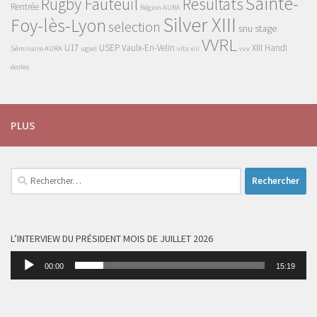
Sainte-
Rugby Fauteuil
Résultats
Rentrée
Région AURA
Silver XIII
Foy-lès-Lyon
selection
snu
stage
VVRL
U17
USEP
Vaulx-En-Velin
XIII Handi
Séminaire AURA
ugsel
vita xiii
vvv
écoles
PLUS
Rechercher :
L’INTERVIEW DU PRÉSIDENT MOIS DE JUILLET 2026
Lecteur
00:00
15:19
audio