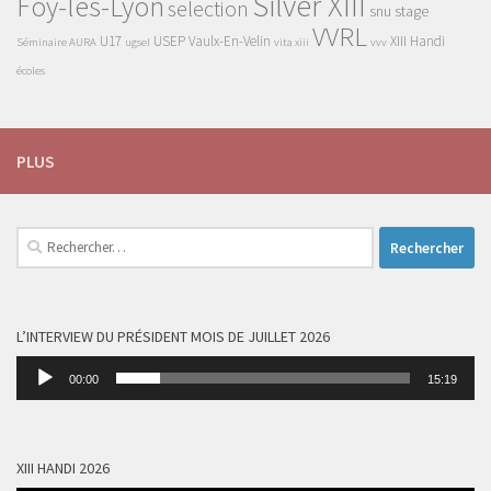
Silver XIII
Foy-lès-Lyon
selection
snu
stage
VVRL
U17
USEP
Vaulx-En-Velin
XIII Handi
Séminaire AURA
ugsel
vita xiii
vvv
écoles
PLUS
Rechercher :
L’INTERVIEW DU PRÉSIDENT MOIS DE JUILLET 2026
Lecteur
00:00
15:19
audio
XIII HANDI 2026