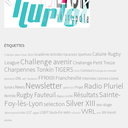
ÉTIQUETTES
Caluire Rugby
Académie
Activités Vacances Sportives
1 ballon pour tous
2022
Challenge avenir
League
Challenge Petit Treize
Charpennes Tonkin TIGERS
Concours
club
Coupe du monde
FFRXIII
Francheville
Lions
DRL
Interview
Lionnes
domene
edr
fauteuil
Newsletter
Radio Pluriel
News
loisirs
Projet
petit xiii
Sainte-
Rugby Fauteuil
Résultats
Rentrée
Région AURA
Silver XIII
Foy-lès-Lyon
selection
snu
stage
VVRL
U17
USEP
Vaulx-En-Velin
XIII Handi
Séminaire AURA
ugsel
vita xiii
vvv
écoles