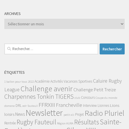
ARCHIVES
Archives
Rechercher :
ÉTIQUETTES
Caluire Rugby
Académie
Activités Vacances Sportives
1 ballon pour tous
2022
Challenge avenir
League
Challenge Petit Treize
Charpennes Tonkin TIGERS
Concours
club
Coupe du monde
FFRXIII
Francheville
Lions
DRL
Interview
Lionnes
domene
edr
fauteuil
Newsletter
Radio Pluriel
News
loisirs
Projet
petit xiii
Sainte-
Rugby Fauteuil
Résultats
Rentrée
Région AURA