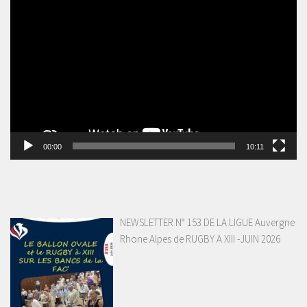
Lecteur
vidéo
00:00
10:11
NEWSLETTER N° 153 DE LA LIGUE Auvergne
Rhone Alpes de RUGBY A XIII -JUIN 2026