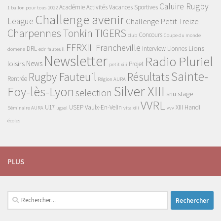
Caluire Rugby
Académie
Activités Vacances Sportives
1 ballon pour tous
2022
Challenge avenir
League
Challenge Petit Treize
Charpennes Tonkin TIGERS
Concours
club
Coupe du monde
FFRXIII
Francheville
Lions
DRL
Interview
Lionnes
domene
edr
fauteuil
Newsletter
Radio Pluriel
News
loisirs
Projet
petit xiii
Sainte-
Rugby Fauteuil
Résultats
Rentrée
Région AURA
Silver XIII
Foy-lès-Lyon
selection
snu
stage
VVRL
U17
USEP
Vaulx-En-Velin
XIII Handi
Séminaire AURA
ugsel
vita xiii
vvv
écoles
PLUS
Rechercher :