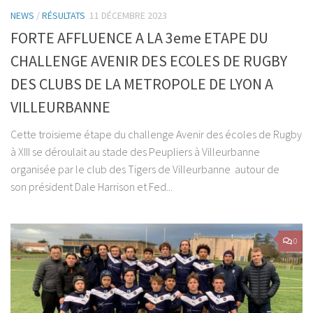
NEWS
/
RÉSULTATS
11 DÉCEMBRE 2023
FORTE AFFLUENCE A LA 3eme ETAPE DU
CHALLENGE AVENIR DES ECOLES DE RUGBY
DES CLUBS DE LA METROPOLE DE LYON A
VILLEURBANNE
Cette troisieme étape du challenge Avenir des écoles de Rugby
à XIII se déroulait au stade des Peupliers à Villeurbanne
organisée par le club des Tigers de Villeurbanne autour de
son président Dale Harrison et Fed...
0