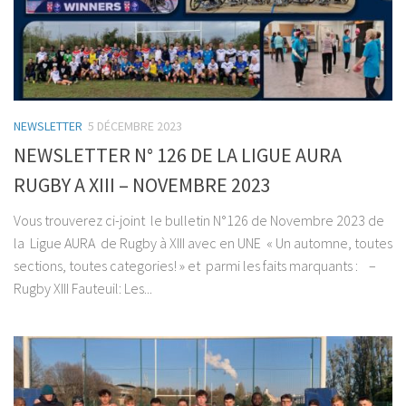
NEWSLETTER
5 DÉCEMBRE 2023
NEWSLETTER N° 126 DE LA LIGUE AURA
RUGBY A XIII – NOVEMBRE 2023
Vous trouverez ci-joint le bulletin N°126 de Novembre 2023 de
la Ligue AURA de Rugby à XIII avec en UNE « Un automne, toutes
sections, toutes categories! » et parmi les faits marquants : –
Rugby XIII Fauteuil: Les...