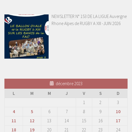
NEWSLETTER N° 153 DE LA LIGUE Auvergne
Rhone Alpes de RUGBY A XIII -JUIN 2026
décembre 2023
L
M
M
J
V
S
D
1
2
3
4
5
6
7
8
9
10
11
12
13
14
15
16
17
18
19
20
21
22
23
24