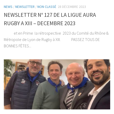
NEWS
/
NEWSLETTER
/
NON CLASSÉ
28 DÉCEMBRE 2023
NEWSLETTER N° 127 DE LA LIGUE AURA
RUGBY A XIII – DECEMBRE 2023
et en Prime la rétrospective 2023 du Comité du Rhône &
Métropole de Lyon de Rugby à XIII. PASSEZ TOUS DE
BONNES FÊTES...