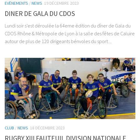
EVÈNEMENTS
/
NEWS
19 DÉCEMBRE 2023
DINER DE GALA DU CDOS
Lundi soir s’est déroulée la 64eme édition du dîner de Gala du
CDOS Rhône & Métropole de Lyon à la salle des fêtes de Caluire
autour de plus de 120 dirigeants bénvoles du sport....
CLUB
/
NEWS
18 DÉCEMBRE 2023
RUGBY XIII FAUTEUIL DIVISION NATIONALE