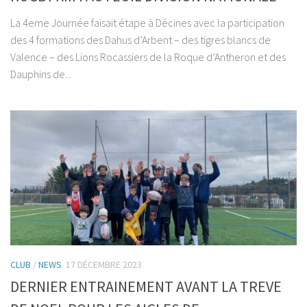
La 4eme Journée faisait étape à Décines avec la participation
des 4 formations des Dahus d’Arbent – des tigres blancs de
Valence – des Lions Rocassiers de la Roque d’Antheron et des
Dauphins de...
CLUB
/
NEWS
17 DÉCEMBRE 2023
DERNIER ENTRAINEMENT AVANT LA TREVE