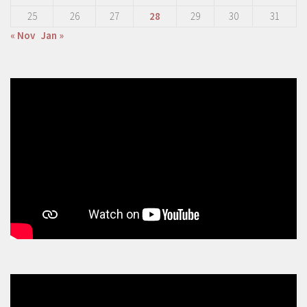
25
26
27
28
29
30
31
« Nov
Jan »