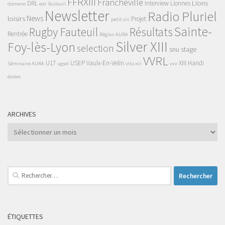
FFRXIII
Francheville
Lions
DRL
Interview
Lionnes
domene
edr
fauteuil
Newsletter
Radio Pluriel
News
loisirs
Projet
petit xiii
Sainte-
Rugby Fauteuil
Résultats
Rentrée
Région AURA
Silver XIII
Foy-lès-Lyon
selection
snu
stage
VVRL
U17
USEP
Vaulx-En-Velin
XIII Handi
Séminaire AURA
ugsel
vita xiii
vvv
écoles
ARCHIVES
Archives
Rechercher :
ÉTIQUETTES