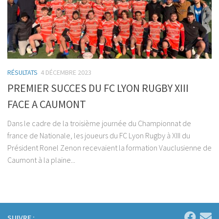
RÉSULTATS
4 DÉCEMBRE 2023
PREMIER SUCCES DU FC LYON RUGBY XIII
FACE A CAUMONT
Dans le cadre de la troisième journée du Championnat de
france de Nationale, les joueurs du FC Lyon Rugby à XIII du
Président Ronel Zenon recevaient la formation Vauclusienne de
Caumont à la plaine...
SUIVRE :