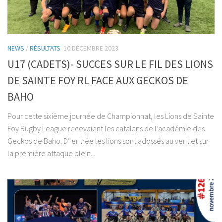
NEWS
/
RÉSULTATS
10 DÉCEMBRE 2023
U17 (CADETS)- SUCCES SUR LE FIL DES LIONS
DE SAINTE FOY RL FACE AUX GECKOS DE
BAHO
Pour cette sixième journée de Championnat, les Lions de Sainte
Foy Rugby League recevaient les catalans de l’académie des
Geckos de Baho. D’ entrée les lions sont adossés au vent et sur
la première attaque plein...