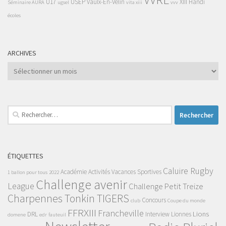
U17
USEP
Vaulx-En-Velin
XIII Handi
Séminaire AURA
ugsel
vita xiii
vvv
écoles
ARCHIVES
Archives
Rechercher :
ÉTIQUETTES
Caluire Rugby
Académie
Activités Vacances Sportives
1 ballon pour tous
2022
Challenge avenir
League
Challenge Petit Treize
Charpennes Tonkin TIGERS
Concours
club
Coupe du monde
FFRXIII
Francheville
Lions
DRL
Interview
Lionnes
domene
edr
fauteuil