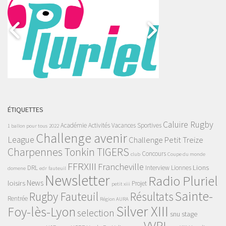
ÉTIQUETTES
Caluire Rugby
Académie
Activités Vacances Sportives
1 ballon pour tous
2022
Challenge avenir
League
Challenge Petit Treize
Charpennes Tonkin TIGERS
Concours
club
Coupe du monde
FFRXIII
Francheville
Lions
DRL
Interview
Lionnes
domene
edr
fauteuil
Newsletter
Radio Pluriel
News
loisirs
Projet
petit xiii
Sainte-
Rugby Fauteuil
Résultats
Rentrée
Région AURA
Silver XIII
Foy-lès-Lyon
selection
snu
stage
VVRL