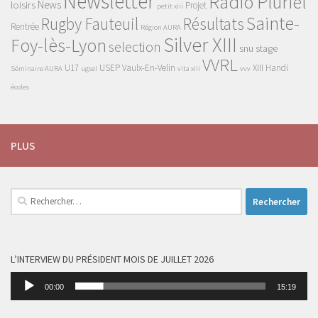
Newsletter
Radio Pluriel
News
loisirs
Projet
petit xiii
Sainte-
Rugby Fauteuil
Résultats
Rentrée
Région AURA
Silver XIII
Foy-lès-Lyon
selection
snu
stage
VVRL
U17
USEP
Vaulx-En-Velin
XIII Handi
Séminaire AURA
ugsel
vita xiii
vvv
écoles
PLUS
Rechercher :
L’INTERVIEW DU PRÉSIDENT MOIS DE JUILLET 2026
Lecteur
00:00
15:19
audio