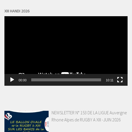
XIII HANDI 2026
Lecteur
vidéo
00:00
10:11
NEWSLETTER N° 153 DE LA LIGUE Auvergne
Rhone Alpes de RUGBY A XIII -JUIN 2026