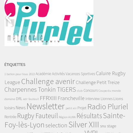
ÉTIQUETTES
Caluire Rugby
Académie
Activités Vacances Sportives
1 ballon pour tous
2022
Challenge avenir
League
Challenge Petit Treize
Charpennes Tonkin TIGERS
Concours
club
Coupe du monde
FFRXIII
Francheville
Lions
DRL
Interview
Lionnes
domene
edr
fauteuil
Newsletter
Radio Pluriel
News
loisirs
Projet
petit xiii
Sainte-
Rugby Fauteuil
Résultats
Rentrée
Région AURA
Silver XIII
Foy-lès-Lyon
selection
snu
stage
VVRL