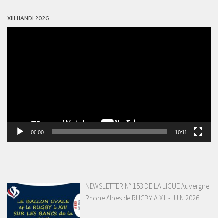
XIII HANDI 2026
Lecteur
vidéo
00:00
10:11
NEWSLETTER N° 153 DE LA LIGUE Auvergne
Rhone Alpes de RUGBY A XIII -JUIN 2026