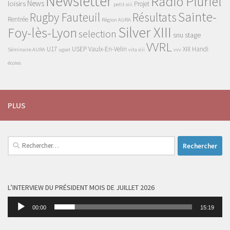
Newsletter
Radio Pluriel
News
loisirs
Projet
petit xiii
Sainte-
Rugby Fauteuil
Résultats
Rentrée
Région AURA
Silver XIII
Foy-lès-Lyon
selection
snu
stage
VVRL
U17
USEP
Vaulx-En-Velin
XIII Handi
Séminaire AURA
ugsel
vita xiii
vvv
écoles
PLUS
Rechercher :
L’INTERVIEW DU PRÉSIDENT MOIS DE JUILLET 2026
Lecteur
00:00
15:19
audio