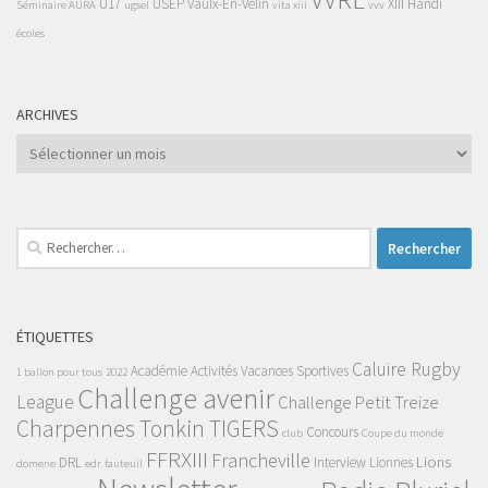
U17
USEP
Vaulx-En-Velin
XIII Handi
Séminaire AURA
ugsel
vita xiii
vvv
écoles
ARCHIVES
Archives
Rechercher :
ÉTIQUETTES
Caluire Rugby
Académie
Activités Vacances Sportives
1 ballon pour tous
2022
Challenge avenir
League
Challenge Petit Treize
Charpennes Tonkin TIGERS
Concours
club
Coupe du monde
FFRXIII
Francheville
Lions
DRL
Interview
Lionnes
domene
edr
fauteuil