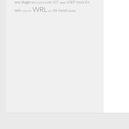
snu
stage
U17
USEP
Vaulx-En-
Séminaire AURA
ugsel
VVRL
Velin
XIII Handi
vita xiii
vvv
écoles