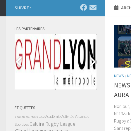
SUIVRE :
ARCH
LES PARTENAIRES
NEWS
/
N
NEWSL
AURA R
Bonjour, 
ÉTIQUETTES
N°138 de
Académie
Activités Vacances
1 ballon pour tous
2022
Rugby à 
Caluire Rugby League
Sportives
Sans repi