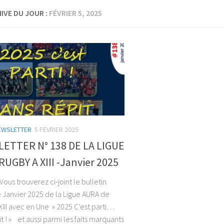
IVE DU JOUR :
FÉVRIER 5, 2025
EWSLETTER
5 FÉVRIER 2025
ETTER N° 138 DE LA LIGUE
UGBY A XIII -Janvier 2025
Vous trouverez ci-joint le bulletin
 Janvier 2025 de la Ligue AURA de
XIII avec en Une » 2025 C’est parti…
t ! » et aussi parmi les faits marquants