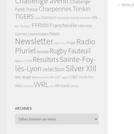
Challenge avenir
Challenge
: – Amica
Charpennes Tonkin
Petit Treize
TIGERS
Concours
DRL
club
Coupe du monde
domene
FFRXIII
Francheville
Interview
edr
fauteuil
News
Lions
loisirs
Lionnes
Newsletter
Radio
Projet
petit xiii
Pluriel
Rugby Fauteuil
Rentrée
Sainte-Foy-
Résultats
Région AURA
Silver XIII
lès-Lyon
selection
snu
stage
U17
USEP
Vaulx-En-
Séminaire AURA
ugsel
VVRL
Velin
XIII Handi
vita xiii
vvv
écoles
ARCHIVES
Archives