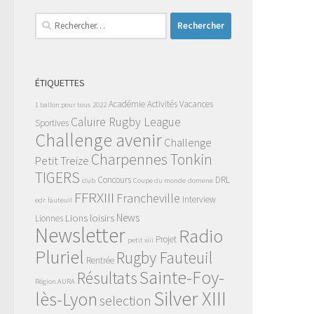
Rechercher :
ÉTIQUETTES
Académie
Activités Vacances
1 ballon pour tous
2022
Caluire Rugby League
Sportives
Challenge avenir
Challenge
Charpennes Tonkin
Petit Treize
TIGERS
Concours
DRL
club
Coupe du monde
domene
FFRXIII
Francheville
Interview
edr
fauteuil
News
Lions
loisirs
Lionnes
Newsletter
Radio
Projet
petit xiii
Pluriel
Rugby Fauteuil
Rentrée
Sainte-Foy-
Résultats
Région AURA
Silver XIII
lès-Lyon
selection