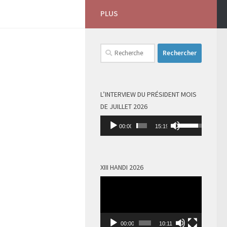
PLUS
Rechercher :
L’INTERVIEW DU PRÉSIDENT MOIS
DE JUILLET 2026
Lecteur
Utilisez
00:00
15:19
audio
les
flèches
haut/bas
XIII HANDI 2026
pour
Lecteur
augmenter
vidéo
ou
diminuer
le
00:00
10:11