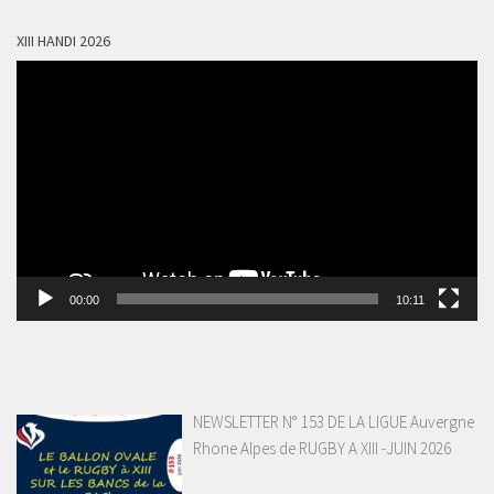
XIII HANDI 2026
Lecteur
vidéo
00:00
10:11
NEWSLETTER N° 153 DE LA LIGUE Auvergne
Rhone Alpes de RUGBY A XIII -JUIN 2026