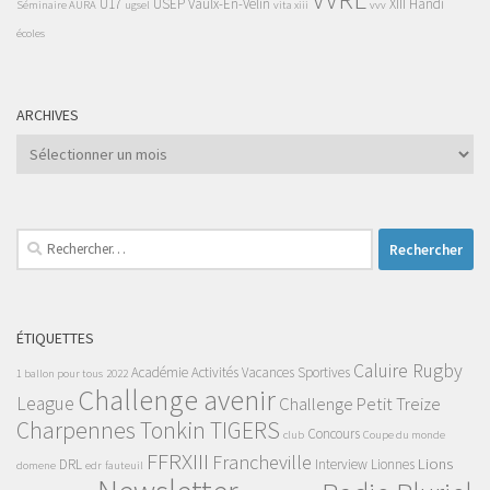
U17
USEP
Vaulx-En-Velin
XIII Handi
Séminaire AURA
ugsel
vita xiii
vvv
écoles
ARCHIVES
Archives
Rechercher :
ÉTIQUETTES
Caluire Rugby
Académie
Activités Vacances Sportives
1 ballon pour tous
2022
Challenge avenir
League
Challenge Petit Treize
Charpennes Tonkin TIGERS
Concours
club
Coupe du monde
FFRXIII
Francheville
Lions
DRL
Interview
Lionnes
domene
edr
fauteuil