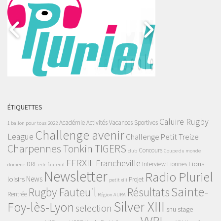
ÉTIQUETTES
Caluire Rugby
Académie
Activités Vacances Sportives
1 ballon pour tous
2022
Challenge avenir
League
Challenge Petit Treize
Charpennes Tonkin TIGERS
Concours
club
Coupe du monde
FFRXIII
Francheville
Lions
DRL
Interview
Lionnes
domene
edr
fauteuil
Newsletter
Radio Pluriel
News
loisirs
Projet
petit xiii
Sainte-
Rugby Fauteuil
Résultats
Rentrée
Région AURA
Silver XIII
Foy-lès-Lyon
selection
snu
stage
VVRL