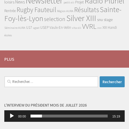
Newsletter
Radio Pluriel
News
loisirs
Projet
petit xiii
Sainte-
Rugby Fauteuil
Résultats
Rentrée
Région AURA
Silver XIII
Foy-lès-Lyon
selection
snu
stage
VVRL
U17
USEP
Vaulx-En-Velin
XIII Handi
Séminaire AURA
ugsel
vita xiii
vvv
écoles
PLUS
Rechercher :
L’INTERVIEW DU PRÉSIDENT MOIS DE JUILLET 2026
Lecteur
00:00
15:19
audio