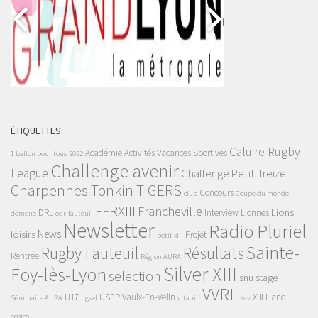
ÉTIQUETTES
Caluire Rugby
Académie
Activités Vacances Sportives
1 ballon pour tous
2022
Challenge avenir
League
Challenge Petit Treize
Charpennes Tonkin TIGERS
Concours
club
Coupe du monde
FFRXIII
Francheville
Lions
DRL
Interview
Lionnes
domene
edr
fauteuil
Newsletter
Radio Pluriel
News
loisirs
Projet
petit xiii
Sainte-
Rugby Fauteuil
Résultats
Rentrée
Région AURA
Silver XIII
Foy-lès-Lyon
selection
snu
stage
VVRL
U17
USEP
Vaulx-En-Velin
XIII Handi
Séminaire AURA
ugsel
vita xiii
vvv
écoles