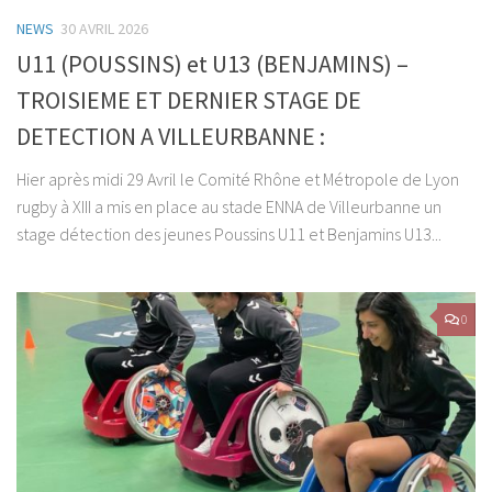
NEWS
30 AVRIL 2026
U11 (POUSSINS) et U13 (BENJAMINS) –
TROISIEME ET DERNIER STAGE DE
DETECTION A VILLEURBANNE :
Hier après midi 29 Avril le Comité Rhône et Métropole de Lyon
rugby à XIII a mis en place au stade ENNA de Villeurbanne un
stage détection des jeunes Poussins U11 et Benjamins U13...
0