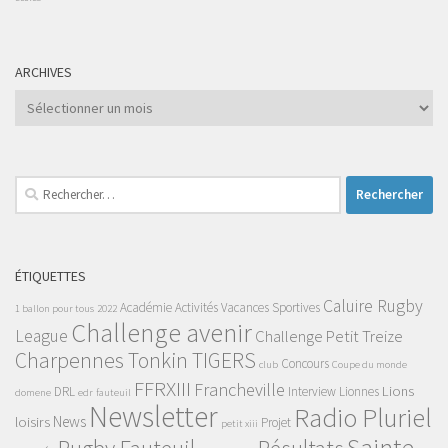
ARCHIVES
Archives
Rechercher :
ÉTIQUETTES
Caluire Rugby
Académie
Activités Vacances Sportives
1 ballon pour tous
2022
Challenge avenir
League
Challenge Petit Treize
Charpennes Tonkin TIGERS
Concours
club
Coupe du monde
FFRXIII
Francheville
Lions
DRL
Interview
Lionnes
domene
edr
fauteuil
Newsletter
Radio Pluriel
News
loisirs
Projet
petit xiii
Sainte-