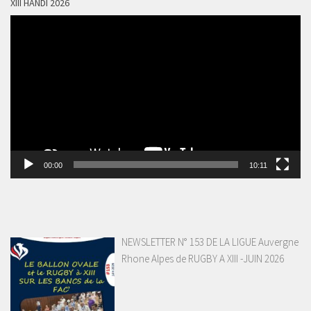
XIII HANDI 2026
Lecteur
vidéo
00:00
10:11
NEWSLETTER N° 153 DE LA LIGUE Auvergne
Rhone Alpes de RUGBY A XIII -JUIN 2026