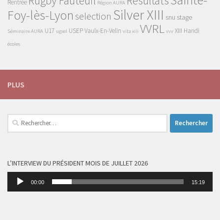
Rugby Fauteuil
Résultats
Rentrée
Région AURA
Silver XIII
Foy-lès-Lyon
selection
snu
stage
VVRL
U17
USEP
Vaulx-En-Velin
XIII Handi
Séminaire AURA
ugsel
vita xiii
vvv
écoles
PLUS
Rechercher :
L’INTERVIEW DU PRÉSIDENT MOIS DE JUILLET 2026
Lecteur
00:00
15:19
audio