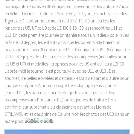
participants répartis en 30 équipes en provenance des clubs de Vaulx
en Velin – Décines – Caluire – Sainte Foy lès Lyon, Francheville et des
Tigers de Villeurbanne. Le matin de 10H à 13H00 ont eu lieu les
rencontres U5, U7 et U9 et de 13H30 à 16H30 les rencontres U11 et
U13. En cette première journée printanière sous un radieux soleil avec
près de 20 degres, les enfants ainsi que les parents affichaient un
beau sourire – avec 8 équipes de U7 – 10 équipes de U9 – 8 équipes de
U11 et 6 équipes de U13. La remise des récompenses (médailles pour
les U5 et U7) et médailles + trophées pour les U9 ont eu lieu à 12h30.
L’après-midi le tournoi s’est poursuivi avec les U11 et U13 . Des
sourires, de belles envolées et de beaux essais de part et d’autre pour
chaque catégorie. A noter un superbe « Claping » réussi par les
jeunes U11, les parents et bénévoles juste avant la remise des
récompenses aux Poussins (U11) où les jeunes de Caluire 1 ont
confirmé leur suprématie au classement devant les Lions de
SFRL/VVRL et les dauphins de Caluire. Voir les photos des U13 dans un
autre post.