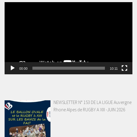
Lecteur
vidéo
00:00
10:11
NEWSLETTER N° 153 DE LA LIGUE Auvergne
Rhone Alpes de RUGBY A XIII -JUIN 2026