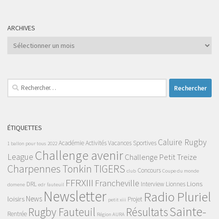
ARCHIVES
Archives
Rechercher :
ÉTIQUETTES
Caluire Rugby
Académie
Activités Vacances Sportives
1 ballon pour tous
2022
Challenge avenir
League
Challenge Petit Treize
Charpennes Tonkin TIGERS
Concours
club
Coupe du monde
FFRXIII
Francheville
Lions
DRL
Interview
Lionnes
domene
edr
fauteuil
Newsletter
Radio Pluriel
News
loisirs
Projet
petit xiii
Sainte-
Rugby Fauteuil
Résultats
Rentrée
Région AURA