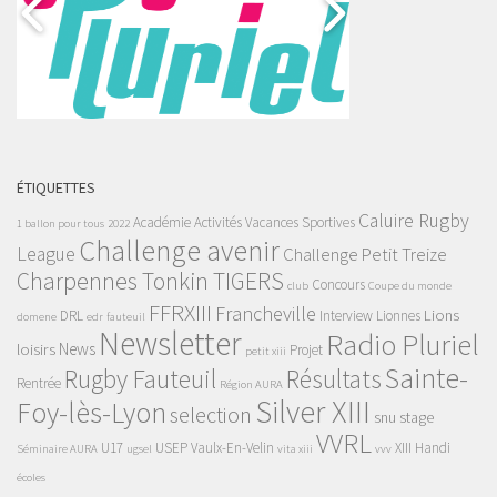
ÉTIQUETTES
Caluire Rugby
Académie
Activités Vacances Sportives
1 ballon pour tous
2022
Challenge avenir
League
Challenge Petit Treize
Charpennes Tonkin TIGERS
Concours
club
Coupe du monde
FFRXIII
Francheville
Lions
DRL
Interview
Lionnes
domene
edr
fauteuil
Newsletter
Radio Pluriel
News
loisirs
Projet
petit xiii
Sainte-
Rugby Fauteuil
Résultats
Rentrée
Région AURA
Silver XIII
Foy-lès-Lyon
selection
snu
stage
VVRL
U17
USEP
Vaulx-En-Velin
XIII Handi
Séminaire AURA
ugsel
vita xiii
vvv
écoles