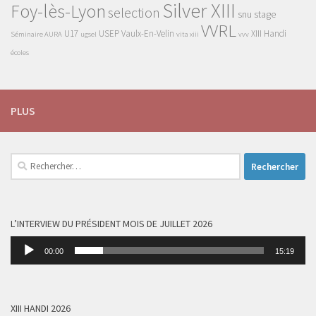
Silver XIII
Foy-lès-Lyon
selection
snu
stage
VVRL
U17
USEP
Vaulx-En-Velin
XIII Handi
Séminaire AURA
ugsel
vita xiii
vvv
écoles
PLUS
Rechercher :
L’INTERVIEW DU PRÉSIDENT MOIS DE JUILLET 2026
Lecteur
00:00
15:19
audio
XIII HANDI 2026