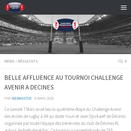
Skip to content
NEWS
/
RÉSULTATS
0
BELLE AFFLUENCE AU TOURNOI CHALLENGE
AVENIR A DECINES
PAR
WEBMASTER
·
8 MARS 2026
Ce samedi 7 Mars avait lieu la quatrième étape du Challenge Avenir
des écoles de rugby à XIII au stade Youri et Jean Djorkaeff de Décines
organisée par toute l’équipe des bénévoles du club de Décines RL
autour de Nathalie et Eric. Ce tournoi a rassemblé près de 250