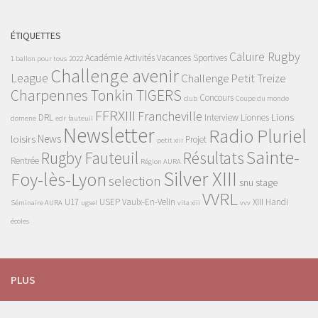
ÉTIQUETTES
Caluire Rugby
Académie
Activités Vacances Sportives
1 ballon pour tous
2022
Challenge avenir
League
Challenge Petit Treize
Charpennes Tonkin TIGERS
Concours
club
Coupe du monde
FFRXIII
Francheville
Lions
DRL
Interview
Lionnes
domene
edr
fauteuil
Newsletter
Radio Pluriel
News
loisirs
Projet
petit xiii
Sainte-
Rugby Fauteuil
Résultats
Rentrée
Région AURA
Silver XIII
Foy-lès-Lyon
selection
snu
stage
VVRL
U17
USEP
Vaulx-En-Velin
XIII Handi
Séminaire AURA
ugsel
vita xiii
vvv
écoles
PLUS