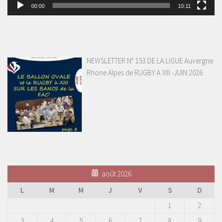
00:00
10:11
NEWSLETTER N° 153 DE LA LIGUE Auvergne
Rhone Alpes de RUGBY A XIII -JUIN 2026
août 2026
L
M
M
J
V
S
D
1
2
3
4
5
6
7
8
9