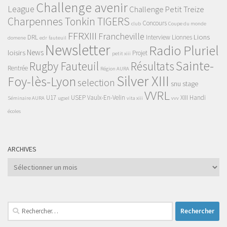
Challenge avenir
League
Challenge Petit Treize
Charpennes Tonkin TIGERS
Concours
club
Coupe du monde
FFRXIII
Francheville
Lions
DRL
Interview
Lionnes
domene
edr
fauteuil
Newsletter
Radio Pluriel
News
loisirs
Projet
petit xiii
Sainte-
Rugby Fauteuil
Résultats
Rentrée
Région AURA
Silver XIII
Foy-lès-Lyon
selection
snu
stage
VVRL
U17
USEP
Vaulx-En-Velin
XIII Handi
Séminaire AURA
ugsel
vita xiii
vvv
écoles
ARCHIVES
Archives
Rechercher :