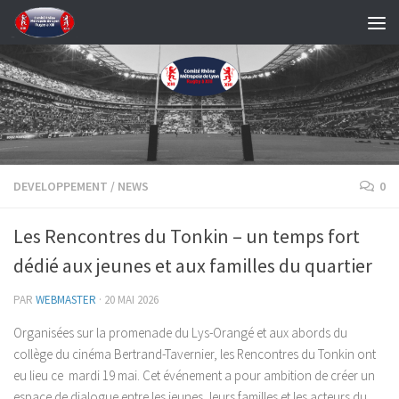
Skip to content
DEVELOPPEMENT
/
NEWS
0
Les Rencontres du Tonkin – un temps fort
dédié aux jeunes et aux familles du quartier
PAR
WEBMASTER
·
20 MAI 2026
Organisées sur la promenade du Lys-Orangé et aux abords du
collège du cinéma Bertrand-Tavernier, les Rencontres du Tonkin ont
eu lieu ce mardi 19 mai. Cet événement a pour ambition de créer un
espace de dialogue entre les jeunes, leurs familles et les acteurs du