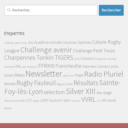
Rechercher :
ÉTIQUETTES
Caluire Rugby
Académie
Activités Vacances Sportives
1 ballon pour tous
2022
Challenge avenir
League
Challenge Petit Treize
Charpennes Tonkin TIGERS
Concours
club
Coupe du monde
FFRXIII
Francheville
Lions
DRL
Interview
Lionnes
domene
edr
fauteuil
Newsletter
Radio Pluriel
News
loisirs
Projet
petit xiii
Sainte-
Rugby Fauteuil
Résultats
Rentrée
Région AURA
Silver XIII
Foy-lès-Lyon
selection
snu
stage
VVRL
U17
USEP
Vaulx-En-Velin
XIII Handi
Séminaire AURA
ugsel
vita xiii
vvv
écoles