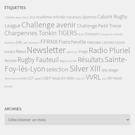
ÉTIQUETTES
Caluire Rugby
Académie
Activités Vacances Sportives
1 ballon pour tous
2022
Challenge avenir
League
Challenge Petit Treize
Charpennes Tonkin TIGERS
Concours
club
Coupe du monde
FFRXIII
Francheville
Lions
DRL
Interview
Lionnes
domene
edr
fauteuil
Newsletter
Radio Pluriel
News
loisirs
Projet
petit xiii
Sainte-
Rugby Fauteuil
Résultats
Rentrée
Région AURA
Silver XIII
Foy-lès-Lyon
selection
snu
stage
VVRL
U17
USEP
Vaulx-En-Velin
XIII Handi
Séminaire AURA
ugsel
vita xiii
vvv
écoles
ARCHIVES
Archives