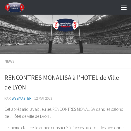
Skip to content
NEWS
RENCONTRES MONALISA à l’HOTEL de Ville
de LYON
PAR
WEBMASTER
·
12 MAI 2022
Cet après midi avait lieu les RENCONTRES MONALISA dans les salons
de l’Hôtel de ville de Lyon .
Le thème était cette année consacré à l’accès au droit des personnes