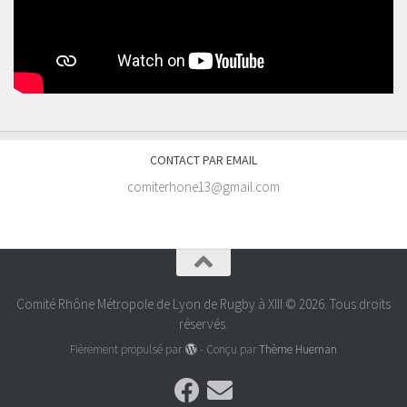
CONTACT PAR EMAIL
comiterhone13@gmail.com
Comité Rhône Métropole de Lyon de Rugby à XIII © 2026. Tous droits
réservés.
Fièrement propulsé par
- Conçu par
Thème Hueman