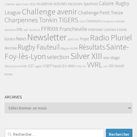
Caluire Rugby
Académie
Activités Vacances Sportives
1 ballon pour tous
2022
Challenge avenir
League
Challenge Petit Treize
Charpennes Tonkin TIGERS
Concours
club
Coupe du monde
FFRXIII
Francheville
Lions
DRL
Interview
Lionnes
domene
edr
fauteuil
Newsletter
Radio Pluriel
News
loisirs
Projet
petit xiii
Sainte-
Rugby Fauteuil
Résultats
Rentrée
Région AURA
Silver XIII
Foy-lès-Lyon
selection
snu
stage
VVRL
U17
USEP
Vaulx-En-Velin
XIII Handi
Séminaire AURA
ugsel
vita xiii
vvv
écoles
ARCHIVES
Archives
Rechercher :