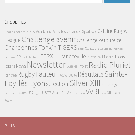
ÉTIQUETTES
Caluire Rugby
Académie
Activités Vacances Sportives
1 ballon pour tous
2022
Challenge avenir
League
Challenge Petit Treize
Charpennes Tonkin TIGERS
Concours
club
Coupe du monde
FFRXIII
Francheville
Lions
DRL
Interview
Lionnes
domene
edr
fauteuil
Newsletter
Radio Pluriel
News
loisirs
Projet
petit xiii
Sainte-
Rugby Fauteuil
Résultats
Rentrée
Région AURA
Silver XIII
Foy-lès-Lyon
selection
snu
stage
VVRL
U17
USEP
Vaulx-En-Velin
XIII Handi
Séminaire AURA
ugsel
vita xiii
vvv
écoles
PLUS