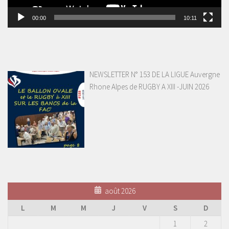
00:00
10:11
NEWSLETTER N° 153 DE LA LIGUE Auvergne
Rhone Alpes de RUGBY A XIII -JUIN 2026
août 2026
L
M
M
J
V
S
D
1
2