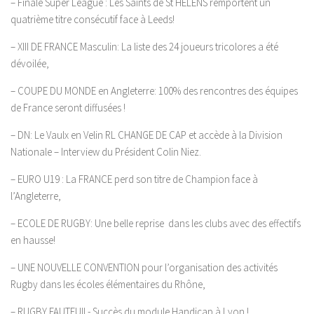
– Finale Super League : Les Saints de St HELENS remportent un
quatrième titre consécutif face à Leeds!
– XIII DE FRANCE Masculin: La liste des 24 joueurs tricolores a été
dévoilée,
– COUPE DU MONDE en Angleterre: 100% des rencontres des équipes
de France seront diffusées !
– DN: Le Vaulx en Velin RL CHANGE DE CAP et accède à la Division
Nationale – Interview du Président Colin Niez.
– EURO U19 : La FRANCE perd son titre de Champion face à
l’Angleterre,
– ECOLE DE RUGBY: Une belle reprise dans les clubs avec des effectifs
en hausse!
– UNE NOUVELLE CONVENTION pour l’organisation des activités
Rugby dans les écoles élémentaires du Rhône,
– RUGBY FAUTEUIL- Succès du module Handicap à Lyon !