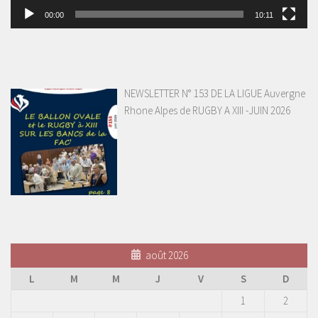
00:00
10:11
NEWSLETTER N° 153 DE LA LIGUE Auvergne
Rhone Alpes de RUGBY A XIII -JUIN 2026
août 2026
L
M
M
J
V
S
D
1
2