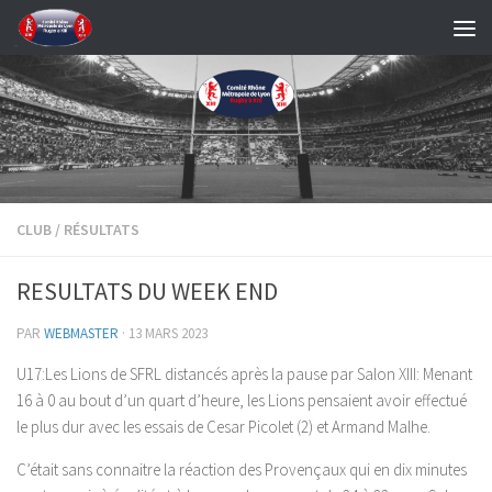
Skip to content
CLUB
/
RÉSULTATS
RESULTATS DU WEEK END
PAR
WEBMASTER
·
13 MARS 2023
U17:Les Lions de SFRL distancés après la pause par Salon XIII: Menant
16 à 0 au bout d’un quart d’heure, les Lions pensaient avoir effectué
le plus dur avec les essais de Cesar Picolet (2) et Armand Malhe.
C’était sans connaitre la réaction des Provençaux qui en dix minutes