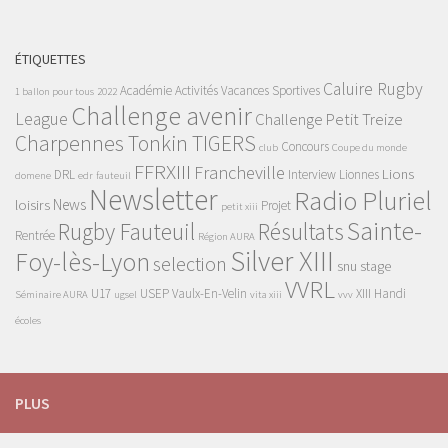
ÉTIQUETTES
Caluire Rugby
Académie
Activités Vacances Sportives
1 ballon pour tous
2022
Challenge avenir
League
Challenge Petit Treize
Charpennes Tonkin TIGERS
Concours
club
Coupe du monde
FFRXIII
Francheville
Lions
DRL
Interview
Lionnes
domene
edr
fauteuil
Newsletter
Radio Pluriel
News
loisirs
Projet
petit xiii
Sainte-
Rugby Fauteuil
Résultats
Rentrée
Région AURA
Silver XIII
Foy-lès-Lyon
selection
snu
stage
VVRL
U17
USEP
Vaulx-En-Velin
XIII Handi
Séminaire AURA
ugsel
vita xiii
vvv
écoles
PLUS