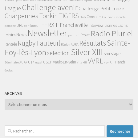
Challenge avenir
League
Challenge Petit Treize
Charpennes Tonkin TIGERS
Concours
club
Coupe du monde
FFRXIII
Francheville
Lions
DRL
Interview
Lionnes
domene
edr
fauteuil
Newsletter
Radio Pluriel
News
loisirs
Projet
petit xiii
Sainte-
Rugby Fauteuil
Résultats
Rentrée
Région AURA
Silver XIII
Foy-lès-Lyon
selection
snu
stage
VVRL
U17
USEP
Vaulx-En-Velin
XIII Handi
Séminaire AURA
ugsel
vita xiii
vvv
écoles
ARCHIVES
Archives
Rechercher :