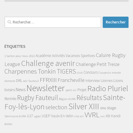
Rechercher :
ÉTIQUETTES
Caluire Rugby
Académie
Activités Vacances Sportives
1 ballon pour tous
2022
Challenge avenir
League
Challenge Petit Treize
Charpennes Tonkin TIGERS
Concours
club
Coupe du monde
FFRXIII
Francheville
Lions
DRL
Interview
Lionnes
domene
edr
fauteuil
Newsletter
Radio Pluriel
News
loisirs
Projet
petit xiii
Sainte-
Rugby Fauteuil
Résultats
Rentrée
Région AURA
Silver XIII
Foy-lès-Lyon
selection
snu
stage
VVRL
U17
USEP
Vaulx-En-Velin
XIII Handi
Séminaire AURA
ugsel
vita xiii
vvv
écoles