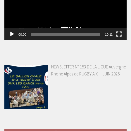
00:00
10:11
NEWSLETTER N° 153 DE LA LIGUE Auvergne
Rhone Alpes de RUGBY A XIII -JUIN 2026