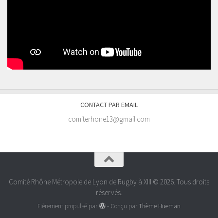
CONTACT PAR EMAIL
comiterhone13@gmail.com
Comité Rhône Métropole de Lyon de Rugby à XIII © 2026. Tous droits
réservés.
Fièrement propulsé par
- Conçu par
Thème Hueman