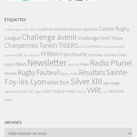
ÉTIQUETTES
Caluire Rugby
Académie
Activités Vacances Sportives
1 ballon pour tous
2022
Challenge avenir
League
Challenge Petit Treize
Charpennes Tonkin TIGERS
Concours
club
Coupe du monde
FFRXIII
Francheville
Lions
DRL
Interview
Lionnes
domene
edr
fauteuil
Newsletter
Radio Pluriel
News
loisirs
Projet
petit xiii
Sainte-
Rugby Fauteuil
Résultats
Rentrée
Région AURA
Silver XIII
Foy-lès-Lyon
selection
snu
stage
VVRL
U17
USEP
Vaulx-En-Velin
XIII Handi
Séminaire AURA
ugsel
vita xiii
vvv
écoles
ARCHIVES
Archives