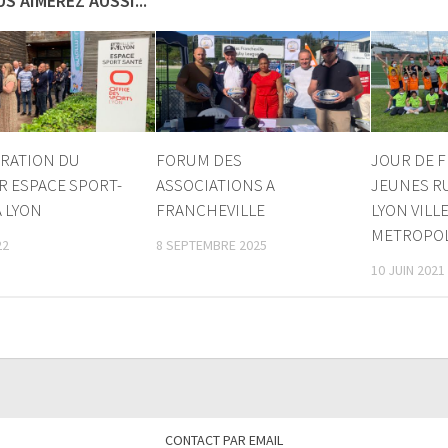
S AIMEREZ AUSSI...
RATION DU
FORUM DES
JOUR DE F
R ESPACE SPORT-
ASSOCIATIONS A
JEUNES R
A LYON
FRANCHEVILLE
LYON VIL
METROPOLE
22
8 SEPTEMBRE 2025
10 JUIN 2021
CONTACT PAR EMAIL