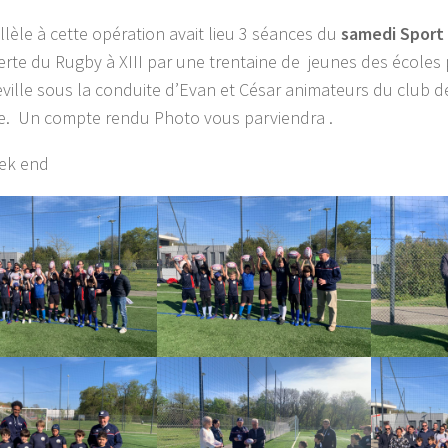
llèle à cette opération avait lieu 3 séances du
samedi Sport
rte du Rugby à XIII par une trentaine de jeunes des écoles 
ville sous la conduite d’Evan et César animateurs du club d
e. Un compte rendu Photo vous parviendra .
ek end