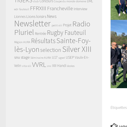
TIGERS
Concours
DRL
club
Coupe du monde
domene
FFRXIII
Francheville
Interview
edr
fauteuil
News
Lions
loisirs
Lionnes
Newsletter
Radio
Projet
petit xiii
Pluriel
Rugby Fauteuil
Rentrée
Sainte-Foy-
Résultats
Région AURA
Silver XIII
lès-Lyon
selection
snu
stage
U17
USEP
Vaulx-En-
Séminaire AURA
ugsel
VVRL
Velin
XIII Handi
vita xiii
vvv
écoles
Étiquettes 