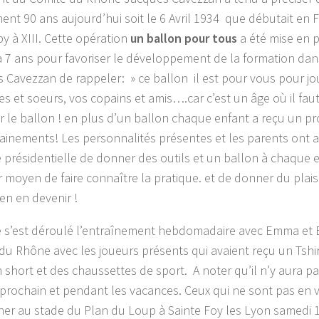
ent 90 ans aujourd’hui soit le 6 Avril 1934 que débutait en 
y à XIII. Cette opération
un ballon pour tous
a été mise en p
 y a 7 ans pour favoriser le développement de la formation da
 Cavezzan de rappeler: » ce ballon il est pour vous pour jo
res et soeurs, vos copains et amis….car c’est un âge où il fa
r le ballon ! en plus d’un ballon chaque enfant a reçu un p
rainements! Les personnalités présentes et les parents ont 
ve présidentielle de donner des outils et un ballon à chaque e
r moyen de faire connaître la pratique. et de donner du plais
n en devenir !
 s’est déroulé l’entraînement hebdomadaire avec Emma et
du Rhône avec les joueurs présents qui avaient reçu un Tshi
n short et des chaussettes de sport. A noter qu’il n’y aura 
prochain et pendant les vacances. Ceux qui ne sont pas en
iner au stade du Plan du Loup à Sainte Foy les Lyon samedi 