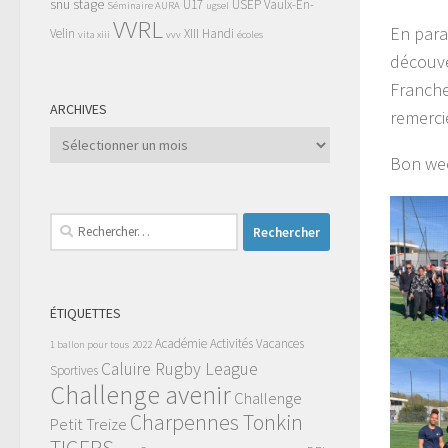
snu
stage
U17
USEP
Vaulx-En-
Séminaire AURA
ugsel
VVRL
En para
Velin
XIII Handi
vita xiii
vvv
écoles
découve
Franche
ARCHIVES
remerci
Archives
Bon we
Rechercher :
ÉTIQUETTES
Académie
Activités Vacances
1 ballon pour tous
2022
Caluire Rugby League
Sportives
Challenge avenir
Challenge
Charpennes Tonkin
Petit Treize