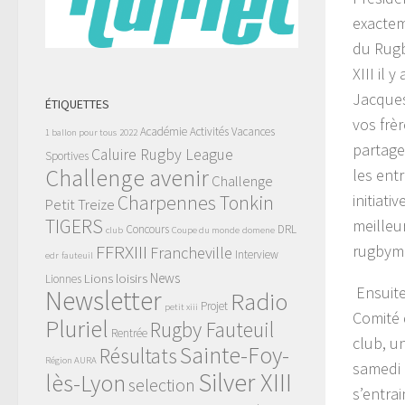
exactem
du Rugb
XIII il
Jacques
ÉTIQUETTES
vos frè
Académie
Activités Vacances
1 ballon pour tous
2022
partage
Caluire Rugby League
Sportives
Challenge avenir
les ent
Challenge
initiati
Charpennes Tonkin
Petit Treize
TIGERS
meilleu
Concours
DRL
club
Coupe du monde
domene
FFRXIII
rugbyme
Francheville
Interview
edr
fauteuil
News
Lions
loisirs
Lionnes
Ensuite
Newsletter
Radio
Projet
petit xiii
Comité 
Pluriel
Rugby Fauteuil
Rentrée
club, u
Sainte-Foy-
Résultats
Région AURA
samedi 
Silver XIII
lès-Lyon
selection
s’entra