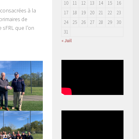
10
11
12
13
14
15
16
consacrées à la
17
18
19
20
21
22
23
primaires de
24
25
26
27
28
29
30
e sFRL que l’on
31
« Juil