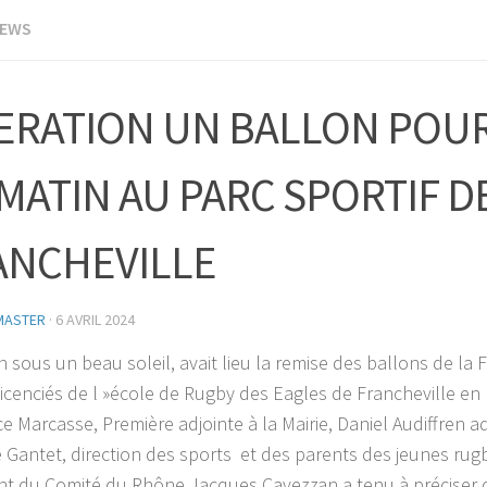
EWS
ERATION UN BALLON POU
MATIN AU PARC SPORTIF D
ANCHEVILLE
MASTER
·
6 AVRIL 2024
 sous un beau soleil, avait lieu la remise des ballons de la 
licenciés de l »école de Rugby des Eagles de Francheville en
e Marcasse, Première adjointe à la Mairie, Daniel Audiffren ad
e Gantet, direction des sports et des parents des jeunes ru
nt du Comité du Rhône Jacques Cavezzan a tenu à préciser qu