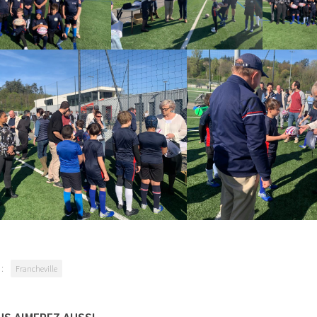
:
Francheville