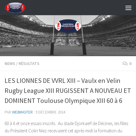
Skip to content
NEWS
/
RÉSULTATS
0
LES LIONNES DE VVRL XIII – Vaulx en Velin
Rugby League XIII RUGISSENT A NOUVEAU ET
DOMINENT Toulouse Olympique XIII 60 à 6
PAR
WEBMASTER
·
9 DÉCEMBRE 2024
60 à 6 et onze essais inscrits : Au stade Djorkaeff de Décines, les filles
du Président Colin Niez recevaient cet après midi la formation du