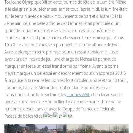
Toulouse Olympique XIII en cette journée de fête de la Lumière. Même
si le ciel gris n’a pu sécher ses larmes tout l’après midi, la lumière était
sur le terrain avec de beaux mouvements de part et d’autre ! Dès la
8eme
minute, une belle attaque des Lionnes, était ponctuée d’un
sprint de Louanne dernière servie pour un essai transformé. 5
minutes après c’est partie remise et essai en terre promise par Anaïs.
10 à 0. Les toulousaines se reprennent et sur une attaque de Eva,
Aurore plonge en terre promise pour un essai transformé. Juste
avant la demi heure de jeu, une charge de Meissa lui permet de
marquer en force un essai transformé par Ycène. Avant la corne
Maylis marque un bel essai en débordement pour un score de 30 à 6
à la pause. A la reprise les Lionnes font circuler la balle et tour à tour ,
Louanne, Laura et Alexandra iront en dame pour des essais
transformés. Une belle victoire des
Lionnes VVRL
et un large succès
après celui ramené de Montpellier il y a deux semaines. Prochaine
rencontre début Janvier avec la Coupe de France de Fédérale.!
Passez de belles fêtes !