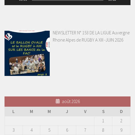
NEWSLETTER N° 153 DE LA LIGUE Auvergne
Rhone Alpes de RUGBY A XIII -JUIN 2026
août 2026
L
M
M
J
V
S
D
1
2
3
4
5
6
7
8
9