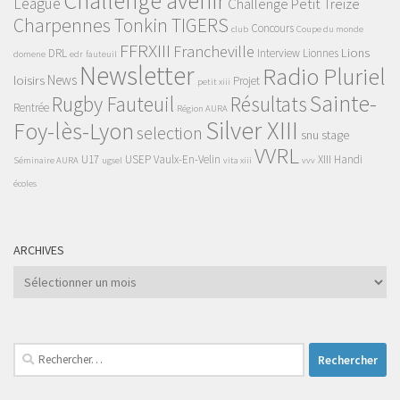
Challenge avenir
League
Challenge Petit Treize
Charpennes Tonkin TIGERS
Concours
club
Coupe du monde
FFRXIII
Francheville
Lions
DRL
Interview
Lionnes
domene
edr
fauteuil
Newsletter
Radio Pluriel
News
loisirs
Projet
petit xiii
Sainte-
Rugby Fauteuil
Résultats
Rentrée
Région AURA
Silver XIII
Foy-lès-Lyon
selection
snu
stage
VVRL
U17
USEP
Vaulx-En-Velin
XIII Handi
Séminaire AURA
ugsel
vita xiii
vvv
écoles
ARCHIVES
Archives
Rechercher :