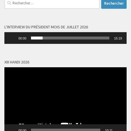
Rechercher :
L’INTERVIEW DU PRÉSIDENT MOIS DE JUILLET 2026
Lecteur
00:00
15:19
audio
XIII HANDI 2026
Lecteur
vidéo
00:00
10:11