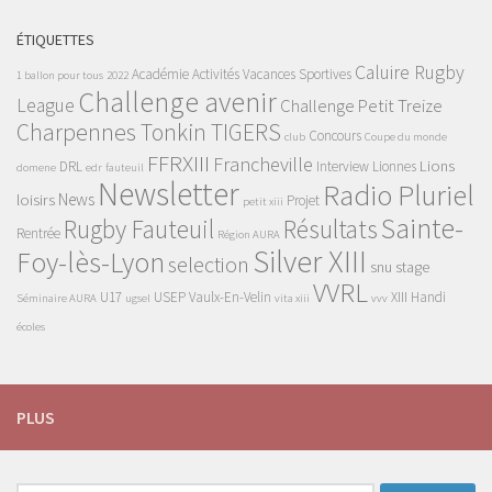
ÉTIQUETTES
Caluire Rugby
Académie
Activités Vacances Sportives
1 ballon pour tous
2022
Challenge avenir
League
Challenge Petit Treize
Charpennes Tonkin TIGERS
Concours
club
Coupe du monde
FFRXIII
Francheville
Lions
DRL
Interview
Lionnes
domene
edr
fauteuil
Newsletter
Radio Pluriel
News
loisirs
Projet
petit xiii
Sainte-
Rugby Fauteuil
Résultats
Rentrée
Région AURA
Silver XIII
Foy-lès-Lyon
selection
snu
stage
VVRL
U17
USEP
Vaulx-En-Velin
XIII Handi
Séminaire AURA
ugsel
vita xiii
vvv
écoles
PLUS