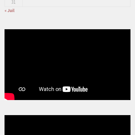
31
« Juil