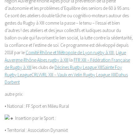
région Auvergne Rhône Alpes pour la prévention de la perte
d’autonomie et les problèmes d’Equilibre des seniors de 60 à 95 ans.
Ce sont des ateliers double tâche ou cognitivo-moteurs autour des
gestes du Rugby à XIII comme la passe – le tenu – l’essai et bien
d’autres ! des ateliers et des jeux collectifs et ludiques autour du
ballon ovale qui favorisent le lien social, la lutte contre la sédentarité,
la confiance et l’estime de soi. Ce programme est développé depuis
2018 par le
Comité Rhône et Métropole de Lyon rugby à XIII
;
Ligue
Auvergne-Rhône-Alpes rugby à XIII
la
FFR XIII – Fédération Française
de Rugby à XIII
les clubs de
Décines Rugby League XIII
Sainte Foy
Rugby League
CRL
VVRL XIII – Vaulx en Velin Rugby League XIII
Dahus
Darbent
autre prix:
• National : FF Sport en Milieu Rural
Insertion par le Sport :
• Territorial : Association Dynamixt