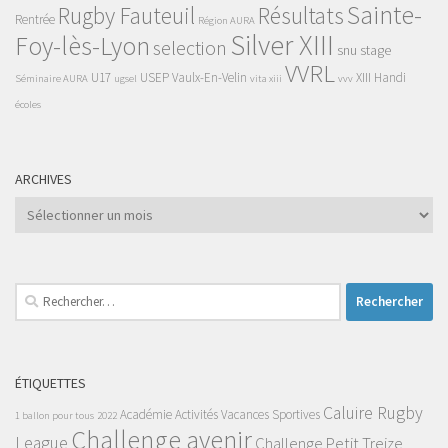
Sainte-
Rugby Fauteuil
Résultats
Rentrée
Région AURA
Silver XIII
Foy-lès-Lyon
selection
snu
stage
VVRL
U17
USEP
Vaulx-En-Velin
XIII Handi
Séminaire AURA
ugsel
vita xiii
vvv
écoles
ARCHIVES
Archives
Rechercher :
ÉTIQUETTES
Caluire Rugby
Académie
Activités Vacances Sportives
1 ballon pour tous
2022
Challenge avenir
League
Challenge Petit Treize