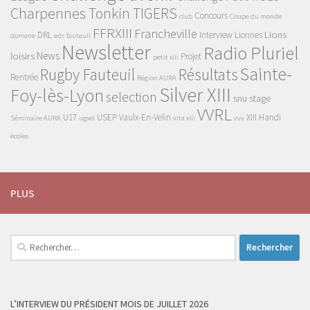
Charpennes Tonkin TIGERS
Concours
club
Coupe du monde
FFRXIII
Francheville
Lions
DRL
Interview
Lionnes
domene
edr
fauteuil
Newsletter
Radio Pluriel
News
loisirs
Projet
petit xiii
Sainte-
Rugby Fauteuil
Résultats
Rentrée
Région AURA
Silver XIII
Foy-lès-Lyon
selection
snu
stage
VVRL
U17
USEP
Vaulx-En-Velin
XIII Handi
Séminaire AURA
ugsel
vita xiii
vvv
écoles
PLUS
Rechercher :
L’INTERVIEW DU PRÉSIDENT MOIS DE JUILLET 2026