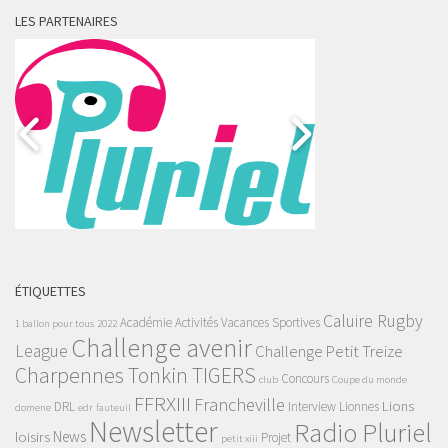
LES PARTENAIRES
ÉTIQUETTES
Caluire Rugby
Académie
Activités Vacances Sportives
1 ballon pour tous
2022
Challenge avenir
League
Challenge Petit Treize
Charpennes Tonkin TIGERS
Concours
club
Coupe du monde
FFRXIII
Francheville
Lions
DRL
Interview
Lionnes
domene
edr
fauteuil
Newsletter
Radio Pluriel
News
loisirs
Projet
petit xiii