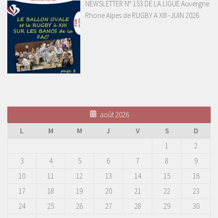
NEWSLETTER N° 153 DE LA LIGUE Auvergne
Rhone Alpes de RUGBY A XIII -JUIN 2026
août 2026
L
M
M
J
V
S
D
1
2
3
4
5
6
7
8
9
10
11
12
13
14
15
16
17
18
19
20
21
22
23
24
25
26
27
28
29
30