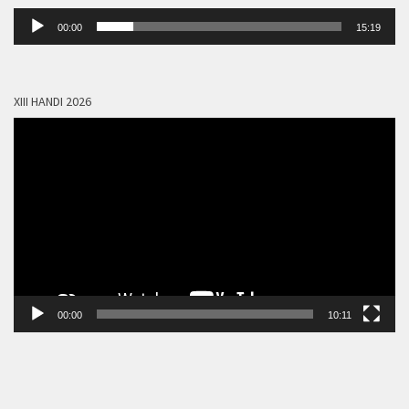
Lecteur
00:00
15:19
audio
XIII HANDI 2026
Lecteur
vidéo
00:00
10:11