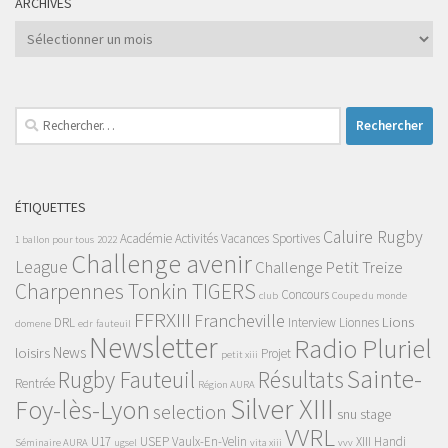
ARCHIVES
Archives
Rechercher :
ÉTIQUETTES
Caluire Rugby
Académie
Activités Vacances Sportives
1 ballon pour tous
2022
Challenge avenir
League
Challenge Petit Treize
Charpennes Tonkin TIGERS
Concours
club
Coupe du monde
FFRXIII
Francheville
Lions
DRL
Interview
Lionnes
domene
edr
fauteuil
Newsletter
Radio Pluriel
News
loisirs
Projet
petit xiii
Sainte-
Rugby Fauteuil
Résultats
Rentrée
Région AURA
Silver XIII
Foy-lès-Lyon
selection
snu
stage
VVRL
U17
USEP
Vaulx-En-Velin
XIII Handi
Séminaire AURA
ugsel
vita xiii
vvv