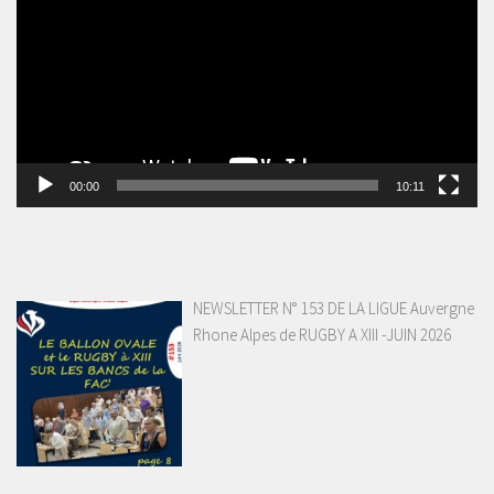
00:00
10:11
NEWSLETTER N° 153 DE LA LIGUE Auvergne
Rhone Alpes de RUGBY A XIII -JUIN 2026