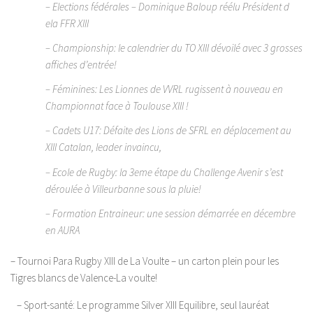
– Elections fédérales – Dominique Baloup réélu Président d
ela FFR XIII
– Championship: le calendrier du TO XIII dévoilé avec 3 grosses
affiches d’entrée!
– Féminines: Les Lionnes de VVRL rugissent à nouveau en
Championnat face à Toulouse XIII !
– Cadets U17: Défaite des Lions de SFRL en déplacement au
XIII Catalan, leader invaincu,
– Ecole de Rugby: la 3eme étape du Challenge Avenir s’est
déroulée à Villeurbanne sous la pluie!
– Formation Entraineur: une session démarrée en décembre
en AURA
– Tournoi Para Rugby XIII de La Voulte – un carton plein pour les
Tigres blancs de Valence-La voulte!
– Sport-santé: Le programme Silver XIII Equilibre, seul lauréat