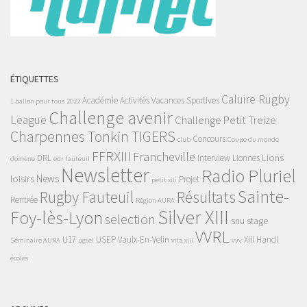
ÉTIQUETTES
Caluire Rugby
Académie
Activités Vacances Sportives
1 ballon pour tous
2022
Challenge avenir
League
Challenge Petit Treize
Charpennes Tonkin TIGERS
Concours
club
Coupe du monde
FFRXIII
Francheville
Lions
DRL
Interview
Lionnes
domene
edr
fauteuil
Newsletter
Radio Pluriel
News
loisirs
Projet
petit xiii
Sainte-
Rugby Fauteuil
Résultats
Rentrée
Région AURA
Silver XIII
Foy-lès-Lyon
selection
snu
stage
VVRL
U17
USEP
Vaulx-En-Velin
XIII Handi
Séminaire AURA
ugsel
vita xiii
vvv
écoles