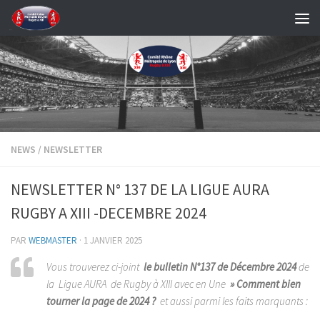
Skip to content
NEWS
/
NEWSLETTER
NEWSLETTER N° 137 DE LA LIGUE AURA
RUGBY A XIII -DECEMBRE 2024
PAR
WEBMASTER
·
1 JANVIER 2025
Vous trouverez ci-joint
le bulletin N°137 de Décembre 2024
de
la Ligue AURA de Rugby à XIII avec en Une
» Comment bien
tourner la page de 2024 ?
et aussi parmi les faits marquants :