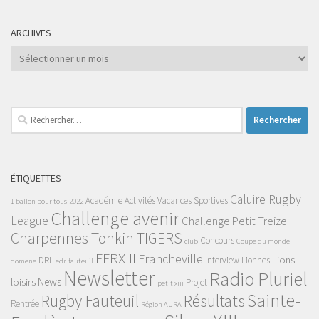
ARCHIVES
Archives
Rechercher :
ÉTIQUETTES
Caluire Rugby
Académie
Activités Vacances Sportives
1 ballon pour tous
2022
Challenge avenir
League
Challenge Petit Treize
Charpennes Tonkin TIGERS
Concours
club
Coupe du monde
FFRXIII
Francheville
Lions
DRL
Interview
Lionnes
domene
edr
fauteuil
Newsletter
Radio Pluriel
News
loisirs
Projet
petit xiii
Sainte-
Rugby Fauteuil
Résultats
Rentrée
Région AURA