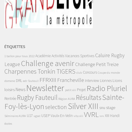
ÉTIQUETTES
Caluire Rugby
Académie
Activités Vacances Sportives
1 ballon pour tous
2022
Challenge avenir
League
Challenge Petit Treize
Charpennes Tonkin TIGERS
Concours
club
Coupe du monde
FFRXIII
Francheville
Lions
DRL
Interview
Lionnes
domene
edr
fauteuil
Newsletter
Radio Pluriel
News
loisirs
Projet
petit xiii
Sainte-
Rugby Fauteuil
Résultats
Rentrée
Région AURA
Silver XIII
Foy-lès-Lyon
selection
snu
stage
VVRL
U17
USEP
Vaulx-En-Velin
XIII Handi
Séminaire AURA
ugsel
vita xiii
vvv
écoles