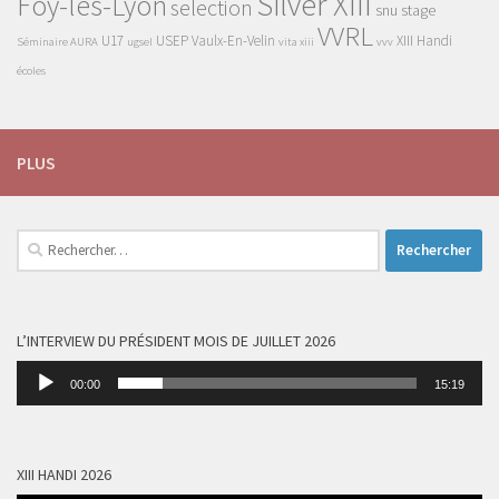
Silver XIII
Foy-lès-Lyon
selection
snu
stage
VVRL
U17
USEP
Vaulx-En-Velin
XIII Handi
Séminaire AURA
ugsel
vita xiii
vvv
écoles
PLUS
Rechercher :
L’INTERVIEW DU PRÉSIDENT MOIS DE JUILLET 2026
Lecteur
00:00
15:19
audio
XIII HANDI 2026