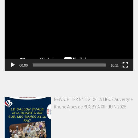
Lecteur
vidéo
00:00
10:11
NEWSLETTER N° 153 DE LA LIGUE Auvergne
Rhone Alpes de RUGBY A XIII -JUIN 2026