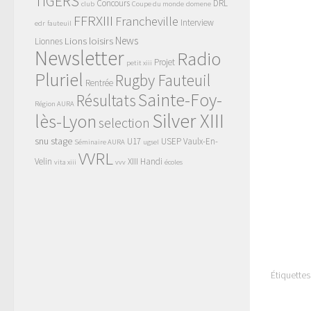
TIGERS
Concours
DRL
club
Coupe du monde
domene
FFRXIII
Francheville
Interview
edr
fauteuil
News
Lions
loisirs
Lionnes
Newsletter
Radio
Projet
petit xiii
Pluriel
Rugby Fauteuil
Rentrée
Sainte-Foy-
Résultats
Région AURA
Silver XIII
lès-Lyon
selection
snu
stage
U17
USEP
Vaulx-En-
Séminaire AURA
ugsel
VVRL
Velin
XIII Handi
vita xiii
vvv
écoles
Étiquettes 