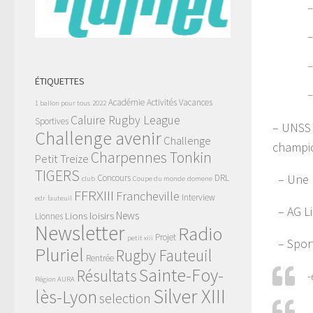
–
–
–
ÉTIQUETTES
–
Académie
Activités Vacances
1 ballon pour tous
2022
Caluire Rugby League
Sportives
– UNSS 
Challenge avenir
Challenge
champi
Charpennes Tonkin
Petit Treize
TIGERS
– Une b
Concours
DRL
club
Coupe du monde
domene
FFRXIII
Francheville
Interview
edr
fauteuil
– AG Li
News
Lions
loisirs
Lionnes
Newsletter
Radio
Projet
petit xiii
– Sport
Pluriel
Rugby Fauteuil
Rentrée
Sainte-Foy-
Résultats
-
Région AURA
Silver XIII
lès-Lyon
selection