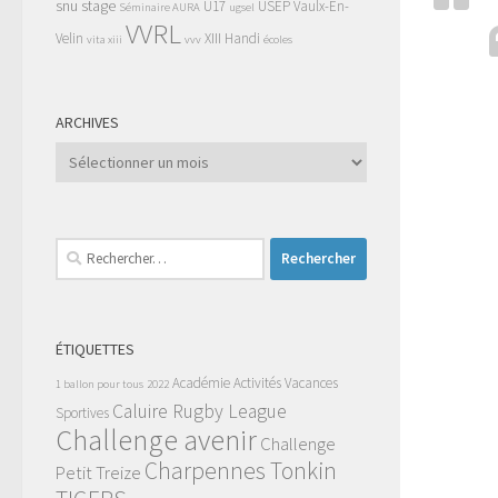
snu
stage
U17
USEP
Vaulx-En-
Séminaire AURA
ugsel
VVRL
Velin
XIII Handi
vita xiii
vvv
écoles
ARCHIVES
Archives
Rechercher :
ÉTIQUETTES
Académie
Activités Vacances
1 ballon pour tous
2022
Caluire Rugby League
Sportives
Challenge avenir
Challenge
Charpennes Tonkin
Petit Treize