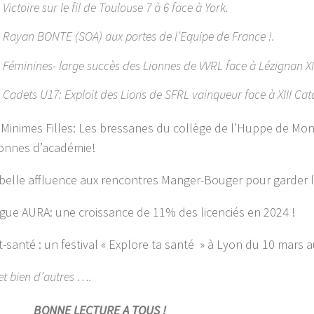
 Victoire sur le fil de Toulouse 7 à 6 face à York.
 Rayan BONTE (SOA) aux portes de l’Equipe de France !.
 Féminines- large succès des Lionnes de VVRL face à Lézignan XI
 Cadets U17: Exploit des Lions de SFRL vainqueur face à XIII Cata
Minimes Filles: Les bressanes du collège de l’Huppe de Mon
onnes d’académie!
elle affluence aux rencontres Manger-Bouger pour garder l
gue AURA: une croissance de 11% des licenciés en 2024 !
-santé : un festival « Explore ta santé » à Lyon du 10 mars au
et bien d’autres ….
BONNE LECTURE A TOUS !