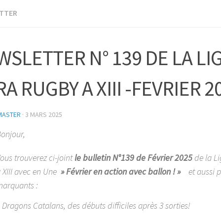
TTER
SLETTER N° 139 DE LA LI
A RUGBY A XIII -FEVRIER 2
MASTER
·
3 MARS 2025
onjour,
ous trouverez ci-joint
le bulletin N°139 de Février 2025
de la L
 XIII avec en Une
» Février en action avec ballon ! »
et aussi p
arquants :
 Dragons Catalans, des débuts difficiles après 3 sorties!