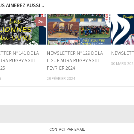
S AIMEREZ AUSSI...
0
TER N° 141 DE LA
NEWSLETTER N° 129 DE LA
NEWSLETTE
URA RUGBY A XIII –
LIGUE AURA RUGBY A XIII –
30 MARS 202
025
FEVRIER 2024
5
29 FÉVRIER 2024
CONTACT PAR EMAIL