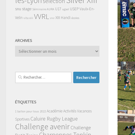
Silver XIII
lès-Lyon
selection
snu
stage
U17
USEP
Vaulx-En-
Séminaire AURA
ugsel
VVRL
Velin
XIII Handi
vita xiii
vvv
écoles
ARCHIVES
Archives
Rechercher :
ÉTIQUETTES
Académie
Activités Vacances
1 ballon pour tous
2022
Caluire Rugby League
Sportives
Challenge avenir
Challenge
Charpennes Tonkin