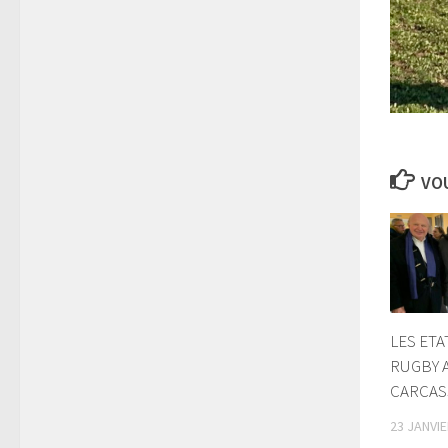
VOU
LES ET
RUGBY A 
CARCA
23 JANVIE