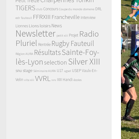
Petit Treize
TIGERS
Concours
DRL
club
Coupe du monde
domene
FFRXIII
Francheville
Interview
edr
fauteuil
News
Lions
loisirs
Lionnes
Newsletter
Radio
Projet
petit xiii
Pluriel
Rugby Fauteuil
Rentrée
Sainte-Foy-
Résultats
Région AURA
Silver XIII
lès-Lyon
selection
snu
stage
U17
USEP
Vaulx-En-
Séminaire AURA
ugsel
VVRL
Velin
XIII Handi
vita xiii
vvv
écoles