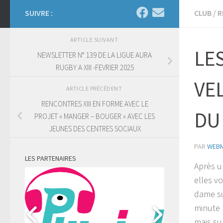
SUIVRE :
CLUB
/
R
ARTICLE SUIVANT
LES
NEWSLETTER N° 139 DE LA LIGUE AURA
RUGBY A XIII -FEVRIER 2025
VE
ARTICLE PRÉCÉDENT
RENCONTRES XIII EN FORME AVEC LE
DU 
PROJET « MANGER – BOUGER » AVEC LES
JEUNES DES CENTRES SOCIAUX
PAR
WEB
LES PARTENAIRES
Après u
elles vo
dame su
minute 
mais su