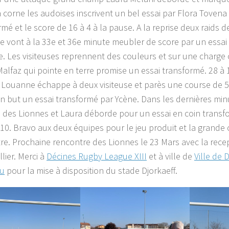
a corne les audoises inscrivent un bel essai par Flora Tovena
mé et le score de 16 à 4 à la pause. A la reprise deux raids 
 vont à la 33e et 36e minute meubler de score par un essai
. Les visiteuses reprennent des couleurs et sur une charge c
lfaz qui pointe en terre promise un essai transformé. 28 à 1
 Louanne échappe à deux visiteuse et parès une course de 
en but un essai transformé par Ycène. Dans les dernières min
 des Lionnes et Laura déborde pour un essai en coin transfo
 10. Bravo aux deux équipes pour le jeu produit et la grande 
re. Prochaine rencontre des Lionnes le 23 Mars avec la rece
lier. Merci à
Décines Rugby League XIII
et à ville de
Ville de 
eu
pour la mise à disposition du stade Djorkaeff.