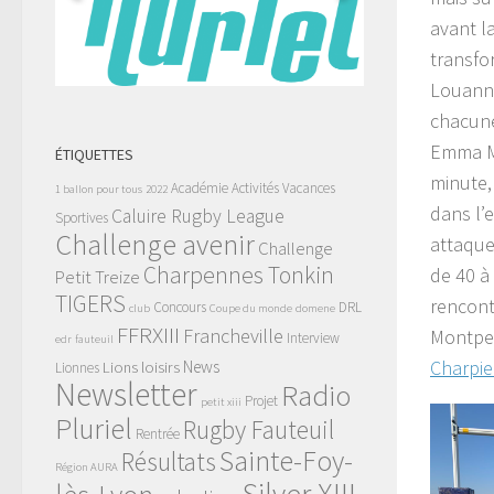
avant l
transfor
Louanne
chacune
Emma Ma
ÉTIQUETTES
minute,
Académie
Activités Vacances
1 ballon pour tous
2022
dans l’
Caluire Rugby League
Sportives
Challenge avenir
attaque
Challenge
Charpennes Tonkin
de 40 à
Petit Treize
TIGERS
rencont
Concours
DRL
club
Coupe du monde
domene
FFRXIII
Francheville
Montpel
Interview
edr
fauteuil
Charpi
News
Lions
loisirs
Lionnes
Newsletter
Radio
Projet
petit xiii
Pluriel
Rugby Fauteuil
Rentrée
Sainte-Foy-
Résultats
Région AURA