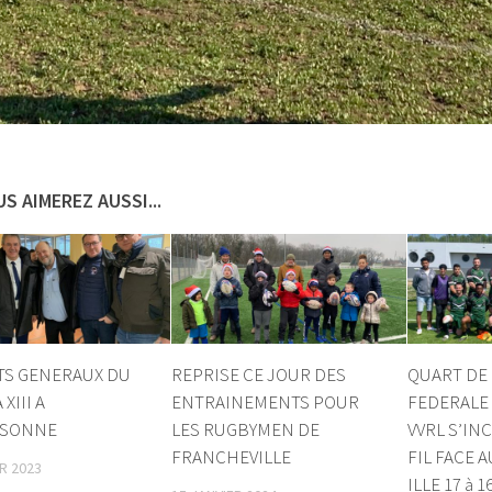
S AIMEREZ AUSSI...
ATS GENERAUX DU
REPRISE CE JOUR DES
QUART DE 
XIII A
ENTRAINEMENTS POUR
FEDERALE 
SSONNE
LES RUGBYMEN DE
VVRL S’IN
FRANCHEVILLE
FIL FACE 
R 2023
ILLE 17 à 1