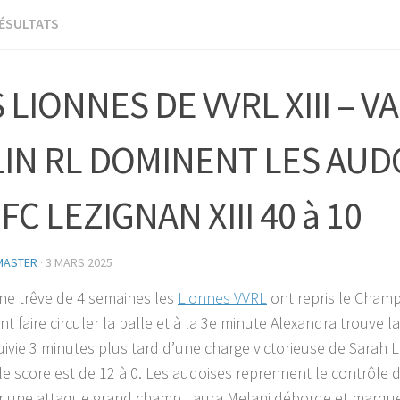
ÉSULTATS
 LIONNES DE VVRL XIII – V
LIN RL DOMINENT LES AUD
FC LEZIGNAN XIII 40 à 10
MASTER
·
3 MARS 2025
ne trêve de 4 semaines les
Lionnes VVRL
ont repris le Champ
nt faire circuler la balle et à la 3e minute Alexandra trouve la 
ivie 3 minutes plus tard d’une charge victorieuse de Sarah L
le score est de 12 à 0. Les audoises reprennent le contrôle 
r une attaque
grand champ Laura Melani déborde et marque 