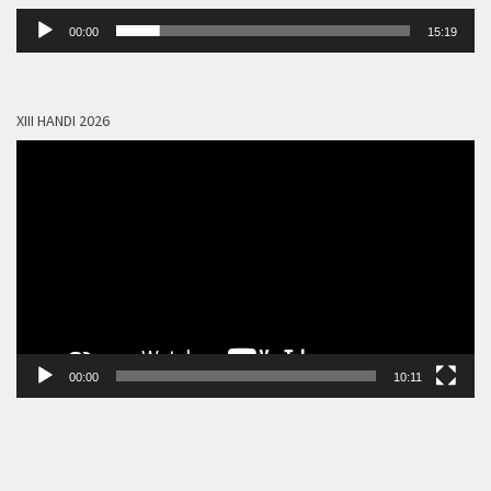
Lecteur
00:00
15:19
audio
XIII HANDI 2026
Lecteur
vidéo
00:00
10:11