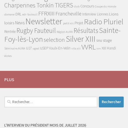
Charpennes Tonkin TIGERS
Concours
club
Coupe du monde
FFRXIII
Francheville
Lions
DRL
Interview
Lionnes
domene
edr
fauteuil
Newsletter
Radio Pluriel
News
loisirs
Projet
petit xiii
Sainte-
Rugby Fauteuil
Résultats
Rentrée
Région AURA
Silver XIII
Foy-lès-Lyon
selection
snu
stage
VVRL
U17
USEP
Vaulx-En-Velin
XIII Handi
Séminaire AURA
ugsel
vita xiii
vvv
écoles
PLUS
Rechercher :
L’INTERVIEW DU PRÉSIDENT MOIS DE JUILLET 2026