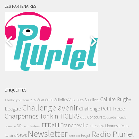
LES PARTENAIRES
ÉTIQUETTES
Caluire Rugby
Académie
Activités Vacances Sportives
1 ballon pour tous
2022
Challenge avenir
League
Challenge Petit Treize
Charpennes Tonkin TIGERS
Concours
club
Coupe du monde
FFRXIII
Francheville
Lions
DRL
Interview
Lionnes
domene
edr
fauteuil
Newsletter
Radio Pluriel
News
loisirs
Projet
petit xiii