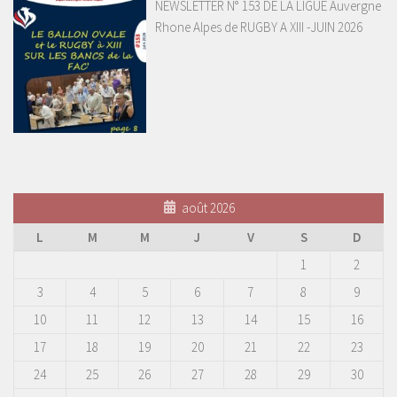
NEWSLETTER N° 153 DE LA LIGUE Auvergne
Rhone Alpes de RUGBY A XIII -JUIN 2026
août 2026
L
M
M
J
V
S
D
1
2
3
4
5
6
7
8
9
10
11
12
13
14
15
16
17
18
19
20
21
22
23
24
25
26
27
28
29
30