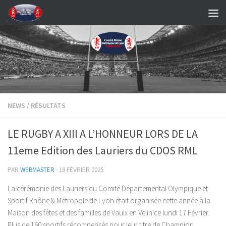
Skip to content
NEWS
/
RÉSULTATS
LE RUGBY A XIII A L’HONNEUR LORS DE LA
11eme Edition des Lauriers du CDOS RML
PAR
WEBMASTER
·
18 FÉVRIER 2025
La cérémonie des Lauriers du Comité Départemental Olympique et
Sportif Rhône & Métropole de Lyon était organisée cette année à la
Maison des fêtes et des familles de Vaulx en Velin ce lundi 17 Février.
Plus de 160 sportifs récompensés pour leur titre de Champion