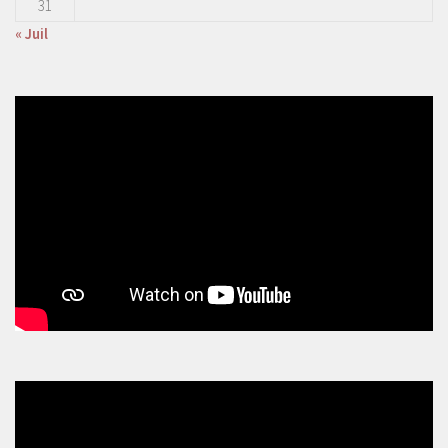
31
« Juil