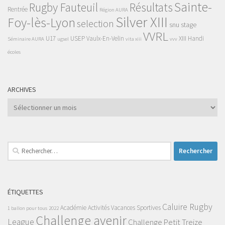
Sainte-
Rugby Fauteuil
Résultats
Rentrée
Région AURA
Silver XIII
Foy-lès-Lyon
selection
snu
stage
VVRL
U17
USEP
Vaulx-En-Velin
XIII Handi
Séminaire AURA
ugsel
vita xiii
vvv
écoles
ARCHIVES
Archives
Rechercher :
ÉTIQUETTES
Caluire Rugby
Académie
Activités Vacances Sportives
1 ballon pour tous
2022
Challenge avenir
League
Challenge Petit Treize