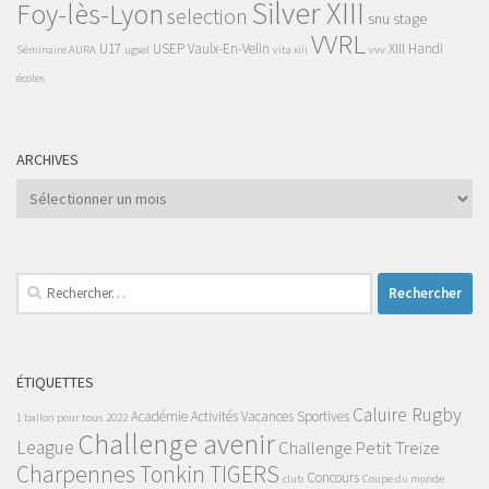
Silver XIII
Foy-lès-Lyon
selection
snu
stage
VVRL
U17
USEP
Vaulx-En-Velin
XIII Handi
Séminaire AURA
ugsel
vita xiii
vvv
écoles
ARCHIVES
Archives
Rechercher :
ÉTIQUETTES
Caluire Rugby
Académie
Activités Vacances Sportives
1 ballon pour tous
2022
Challenge avenir
League
Challenge Petit Treize
Charpennes Tonkin TIGERS
Concours
club
Coupe du monde