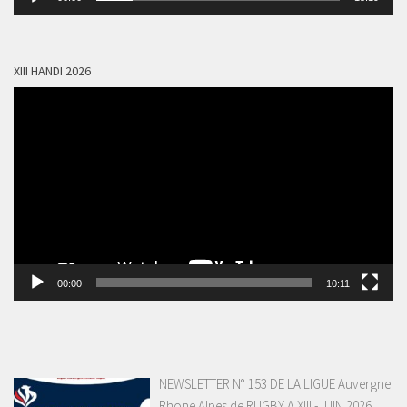
audio
XIII HANDI 2026
Lecteur
vidéo
00:00
10:11
NEWSLETTER N° 153 DE LA LIGUE Auvergne
Rhone Alpes de RUGBY A XIII -JUIN 2026