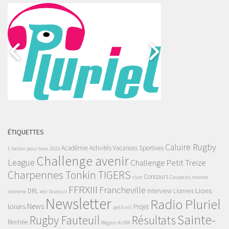
ÉTIQUETTES
Caluire Rugby
Académie
Activités Vacances Sportives
1 ballon pour tous
2022
Challenge avenir
League
Challenge Petit Treize
Charpennes Tonkin TIGERS
Concours
club
Coupe du monde
FFRXIII
Francheville
Lions
DRL
Interview
Lionnes
domene
edr
fauteuil
Newsletter
Radio Pluriel
News
loisirs
Projet
petit xiii
Sainte-
Rugby Fauteuil
Résultats
Rentrée
Région AURA