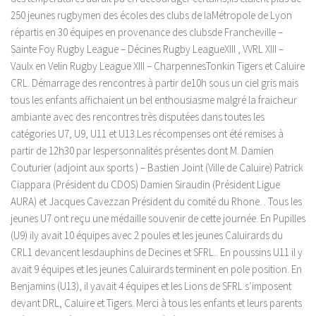
250 jeunes rugbymen des écoles des clubs de laMétropole de Lyon
répartis en 30 équipes en provenance des clubsde Francheville –
Sainte Foy Rugby League – Décines Rugby LeagueXIII , VVRL XIII –
Vaulx en Velin Rugby League XIII – CharpennesTonkin Tigers et Caluire
CRL. Démarrage des rencontres à partir de10h sous un ciel gris mais
tous les enfants affichaient un bel enthousiasme malgré la fraicheur
ambiante avec des rencontres très disputées dans toutes les
catégories U7, U9, U11 et U13.Les récompenses ont été remises à
partir de 12h30 par lespersonnalités présentes dont M. Damien
Couturier (adjoint aux sports ) – Bastien Joint (Ville de Caluire) Patrick
Ciappara (Président du CDOS) Damien Siraudin (Président Ligue
AURA) et Jacques Cavezzan Président du comité du Rhone. . Tous les
jeunes U7 ont reçu une médaille souvenir de cette journée. En Pupilles
(U9) ily avait 10 équipes avec 2 poules et les jeunes Caluirards du
CRL1 devancent lesdauphins de Decines et SFRL.. En poussins U11 il y
avait 9 équipes et les jeunes Caluirards terminent en pole position. En
Benjamins (U13), il yavait 4 équipes et les Lions de SFRL s’imposent
devant DRL, Caluire et Tigers. Merci à tous les enfants et leurs parents