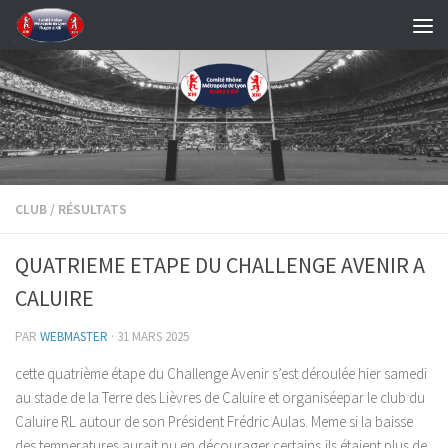
Skip to content
CLUB
/
RÉSULTATS
QUATRIEME ETAPE DU CHALLENGE AVENIR A
CALUIRE
PAR
WEBMASTER
·
31 MARS 2025
cette quatrième étape du Challenge Avenir s’est déroulée hier samedi
au stade de la Terre des Lièvres de Caluire et organiséepar le club du
Caluire RL autour de son Président Frédric Aulas. Meme si la baisse
des temperatures aurait pu en décourager certains,ils étaient plus de