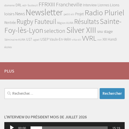
FFRXIII
Francheville
Lions
DRL
Interview
Lionnes
domene
edr
fauteuil
Newsletter
Radio Pluriel
News
loisirs
Projet
petit xiii
Sainte-
Rugby Fauteuil
Résultats
Rentrée
Région AURA
Silver XIII
Foy-lès-Lyon
selection
snu
stage
VVRL
U17
USEP
Vaulx-En-Velin
XIII Handi
Séminaire AURA
ugsel
vita xiii
vvv
écoles
PLUS
Rechercher :
L’INTERVIEW DU PRÉSIDENT MOIS DE JUILLET 2026
Lecteur
00:00
15:19