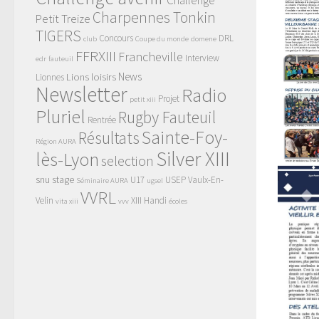
Challenge
Charpennes Tonkin
Petit Treize
TIGERS
Concours
DRL
club
Coupe du monde
domene
FFRXIII
Francheville
Interview
edr
fauteuil
News
Lions
loisirs
Lionnes
Newsletter
Radio
Projet
petit xiii
Pluriel
Rugby Fauteuil
Rentrée
Sainte-Foy-
Résultats
Région AURA
Silver XIII
lès-Lyon
selection
snu
stage
U17
USEP
Vaulx-En-
Séminaire AURA
ugsel
VVRL
Velin
XIII Handi
vita xiii
vvv
écoles