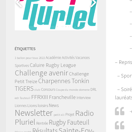
–
–
–
–
ÉTIQUETTES
Académie
Activités Vacances
1 ballon pour tous
2022
– Repri
Caluire Rugby League
Sportives
Challenge avenir
Challenge
– Sport-
Charpennes Tonkin
Petit Treize
TIGERS
– Soiré
Concours
DRL
club
Coupe du monde
domene
FFRXIII
Francheville
lauréat
Interview
edr
fauteuil
News
Lions
loisirs
Lionnes
Newsletter
-
Radio
Projet
petit xiii
Pluriel
Rugby Fauteuil
Rentrée
Sainte-Foy-
Résultats