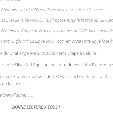
 Championship: Le TO confirme avec une série de 3 succès !.
 DN: les lions de VVRL/SFRL s’imposent sur le fil face au XIII Cat
 Féminines- Coupe de France: les Lionnes de VVRL filent en final
 Para Rugby xIII: La Ligue SUD-Paca remporte l’interligue face 
se du Challenge Avenir avec la 4eme Étape à Caluire !
santé: Silver XIII Equilibre au cœur du festival » Explore ta 
e des trophées du Sport du CROS: La section Handi du Décin
s de la soirée.
et bien d’autres ….
BONNE LECTURE A TOUS !