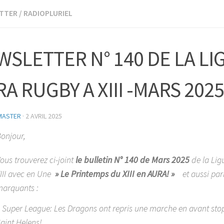
TTER
/
RADIOPLURIEL
SLETTER N° 140 DE LA LI
A RUGBY A XIII -MARS 2025
MASTER
·
2 AVRIL 2025
onjour,
ous trouverez ci-joint
le bulletin N° 140 de Mars 2025
de la Li
III avec en Une
» Le Printemps du XIII en AURA! »
et aussi par
arquants :
 Super League: Les Dragons ont repris une marche en avant stopp
aint Helens!