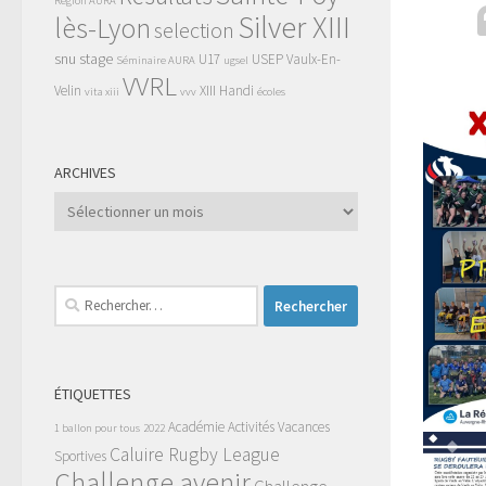
Région AURA
Silver XIII
lès-Lyon
selection
snu
stage
U17
USEP
Vaulx-En-
Séminaire AURA
ugsel
VVRL
Velin
XIII Handi
vita xiii
vvv
écoles
ARCHIVES
Archives
Rechercher :
ÉTIQUETTES
Académie
Activités Vacances
1 ballon pour tous
2022
Caluire Rugby League
Sportives
Challenge avenir