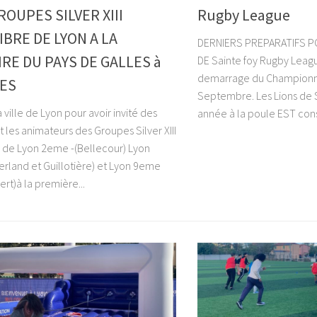
ROUPES SILVER XIII
Rugby League
IBRE DE LYON A LA
DERNIERS PREPARATIFS P
IRE DU PAYS DE GALLES à
DE Sainte foy Rugby Leagu
demarrage du Championna
ES
Septembre. Les Lions de
a ville de Lyon pour avoir invité des
année à la poule EST cons
t les animateurs des Groupes Silver XIII
e de Lyon 2eme -(Bellecour) Lyon
rland et Guillotière) et Lyon 9eme
rt)à la première...