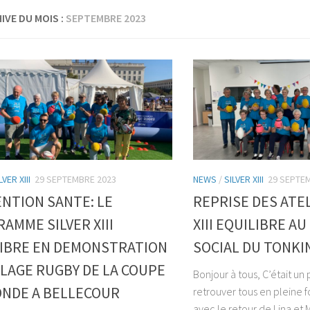
IVE DU MOIS :
SEPTEMBRE 2023
LVER XIII
29 SEPTEMBRE 2023
NEWS
/
SILVER XIII
29 SEPTE
NTION SANTE: LE
REPRISE DES ATEL
AMME SILVER XIII
XIII EQUILIBRE A
IBRE EN DEMONSTRATION
SOCIAL DU TONKI
LLAGE RUGBY DE LA COUPE
Bonjour à tous, C’était un 
NDE A BELLECOUR
retrouver tous en pleine f
avec le retour de Lina et 