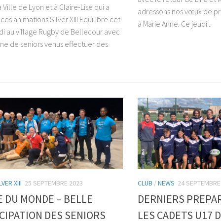
a Ville de Lyon et à Claire-Lise qui a
adressons nos vœux de p
es animations Silver XIII Equilibre cet
à Marie Anne. Ce jeudi...
di au village Rugby de Bellecour avec
ine de seniors venus effectuer des
LVER XIII
25 SEPTEMBRE 2023
CLUB
/
NEWS
24 SEPTEMBRE
 DU MONDE – BELLE
DERNIERS PREPA
CIPATION DES SENIORS
LES CADETS U17 D