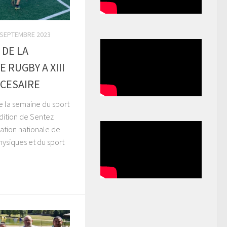
 SEPTEMBRE 2023
 DE LA
 RUGBY A XIII
 CESAIRE
e la semaine du sport
dition de Sentez
ation nationale de
hysiques et du sport