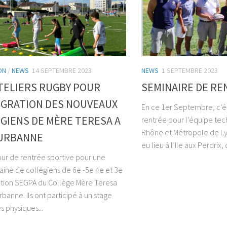
ON
/
NEWS
14 SEPTEMBRE 2023
NEWS
1 SEPTEMBRE 2023
TELIERS RUGBY POUR
SEMINAIRE DE RE
ÉGRATION DES NOUVEAUX
En ce 1er Septembre, c’ét
GIENS DE MÈRE TERESA A
rentrée pour l’équipe te
Rhône et Métropole de Lyon
EURBANNE
eu lieu à l’Ile aux Perdrix
Jour de rentrée sportive pour une
aine de collégiens de 6e -5e 4e et 3e
ction SEGPA du Collège Mère Teresa
rbanne. Ils ont participé à un stage
és physiques...