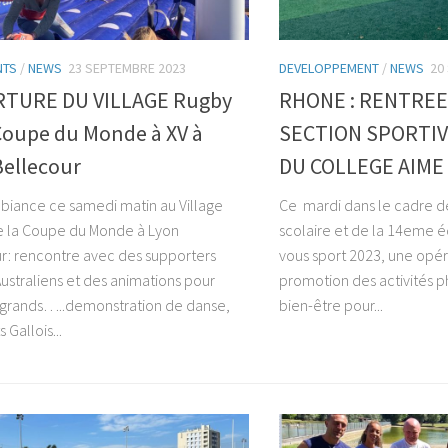
NTS
/
NEWS
23 SEPTEMBRE 2023
DEVELOPPEMENT
/
NEWS
20
TURE DU VILLAGE Rugby
RHONE : RENTREE
Coupe du Monde à XV à
SECTION SPORTIVE
Bellecour
DU COLLEGE AIME
biance ce samedi matin au Village
Ce mardi dans le cadre d
 la Coupe du Monde à Lyon
scolaire et de la 14eme é
r: rencontre avec des supporters
vous sport 2023, une opér
Australiens et des animations pour
promotion des activités p
t grands…..demonstration de danse,
bien-être pour...
 Gallois...