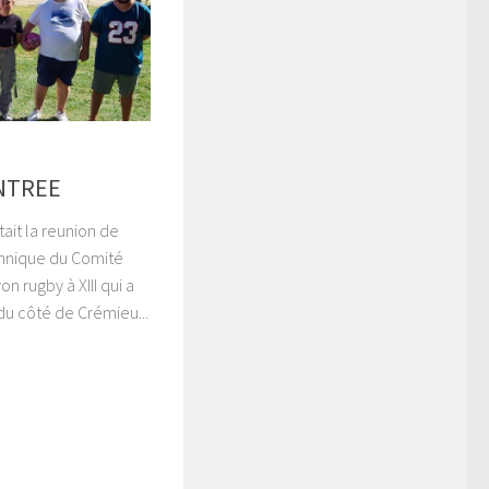
NTREE
ait la reunion de
chnique du Comité
 rugby à XIII qui a
, du côté de Crémieu...