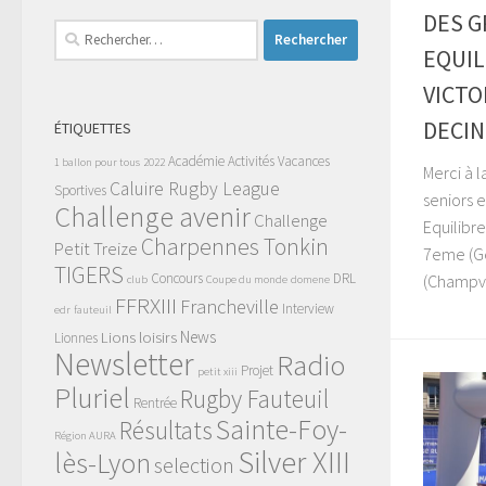
DES G
Rechercher :
EQUIL
VICTO
DECIN
ÉTIQUETTES
Académie
Activités Vacances
1 ballon pour tous
2022
Merci à l
Caluire Rugby League
Sportives
seniors e
Challenge avenir
Challenge
Equilibr
Charpennes Tonkin
Petit Treize
7eme (Ge
TIGERS
Concours
DRL
(Champve
club
Coupe du monde
domene
FFRXIII
Francheville
Interview
edr
fauteuil
News
Lions
loisirs
Lionnes
Newsletter
Radio
Projet
petit xiii
Pluriel
Rugby Fauteuil
Rentrée
Sainte-Foy-
Résultats
Région AURA
Silver XIII
lès-Lyon
selection