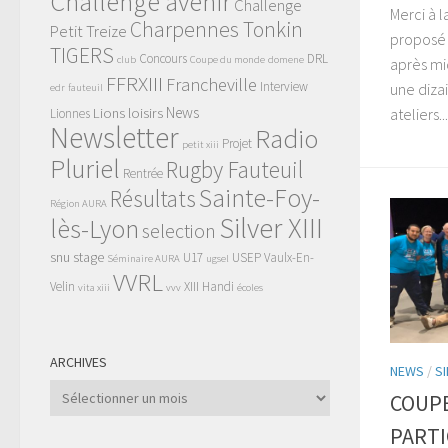
Challenge avenir
Challenge
Merci à l
Charpennes Tonkin
Petit Treize
proposé c
TIGERS
Concours
DRL
club
Coupe du monde
domene
après mi
FFRXIII
Francheville
Interview
une diza
edr
fauteuil
News
Lions
loisirs
ateliers...
Lionnes
Newsletter
Radio
Projet
petit xiii
Pluriel
Rugby Fauteuil
Rentrée
Sainte-Foy-
Résultats
Région AURA
Silver XIII
lès-Lyon
selection
snu
stage
U17
USEP
Vaulx-En-
Séminaire AURA
ugsel
VVRL
Velin
XIII Handi
vita xiii
vvv
écoles
ARCHIVES
NEWS
/
SI
Archives
COUPE
PARTI