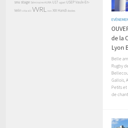
snu
stage
U17
USEP
Vaulx-En-
Séminaire AURA
ugsel
VVRL
Velin
XIII Handi
vita xiii
vvv
écoles
EVÈNEME
OUVER
de la 
Lyon 
Belle am
Rugby de
Bellecou
Gallois, 
Petits e
de chants