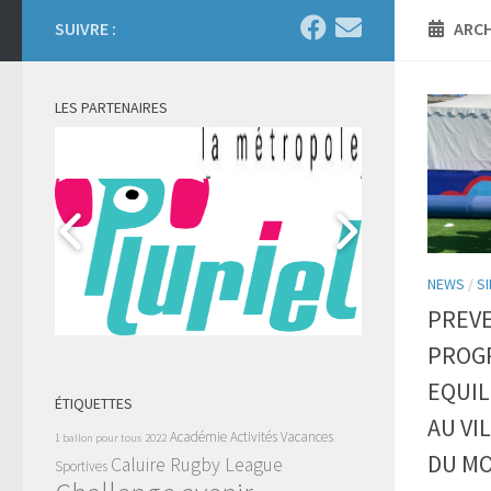
SUIVRE :
ARCH
LES PARTENAIRES
NEWS
/
SI
PREVE
PROGR
EQUIL
ÉTIQUETTES
AU VI
Académie
Activités Vacances
1 ballon pour tous
2022
DU MO
Caluire Rugby League
Sportives