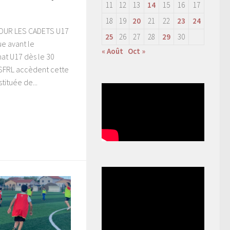
11
12
13
14
15
16
17
18
19
20
21
22
23
24
OUR LES CADETS U17
25
26
27
28
29
30
e avant le
« Août
Oct »
t U17 dès le 30
 SFRL accèdent cette
tituée de...