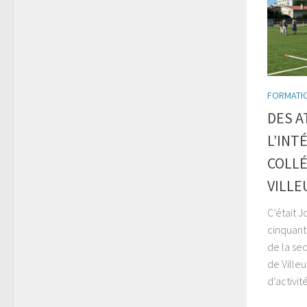
FORMATI
DES A
L’INT
COLLÉ
VILL
C’était 
cinquant
de la se
de Villeu
d’activit