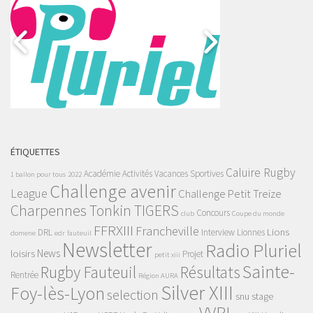
ÉTIQUETTES
Caluire Rugby
Académie
Activités Vacances Sportives
1 ballon pour tous
2022
Challenge avenir
League
Challenge Petit Treize
Charpennes Tonkin TIGERS
Concours
club
Coupe du monde
FFRXIII
Francheville
Lions
DRL
Interview
Lionnes
domene
edr
fauteuil
Newsletter
Radio Pluriel
News
loisirs
Projet
petit xiii
Sainte-
Rugby Fauteuil
Résultats
Rentrée
Région AURA
Silver XIII
Foy-lès-Lyon
selection
snu
stage
VVRL