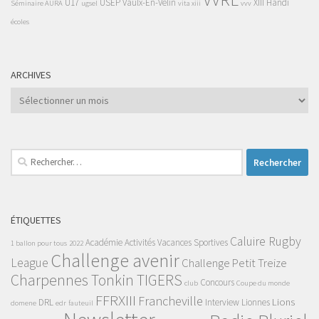
U17
USEP
Vaulx-En-Velin
XIII Handi
Séminaire AURA
ugsel
vita xiii
vvv
écoles
ARCHIVES
Archives
Rechercher :
ÉTIQUETTES
Caluire Rugby
Académie
Activités Vacances Sportives
1 ballon pour tous
2022
Challenge avenir
League
Challenge Petit Treize
Charpennes Tonkin TIGERS
Concours
club
Coupe du monde
FFRXIII
Francheville
Lions
DRL
Interview
Lionnes
domene
edr
fauteuil