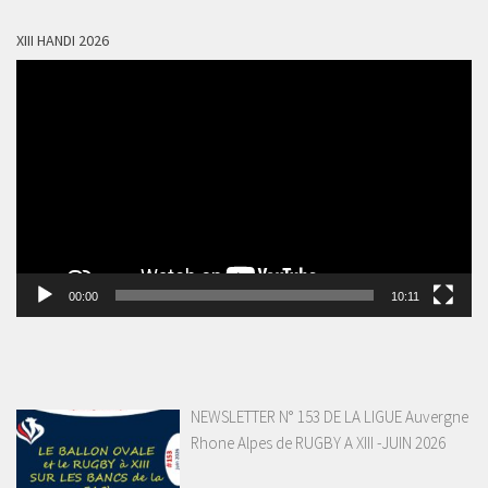
XIII HANDI 2026
Lecteur
vidéo
00:00
10:11
NEWSLETTER N° 153 DE LA LIGUE Auvergne
Rhone Alpes de RUGBY A XIII -JUIN 2026