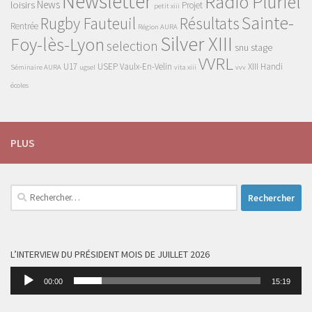
Newsletter
Radio Pluriel
News
loisirs
Projet
petit xiii
Sainte-
Rugby Fauteuil
Résultats
Rentrée
Région AURA
Silver XIII
Foy-lès-Lyon
selection
snu
stage
VVRL
U17
USEP
Vaulx-En-Velin
XIII Handi
Séminaire AURA
ugsel
vita xiii
vvv
écoles
PLUS
Rechercher :
L’INTERVIEW DU PRÉSIDENT MOIS DE JUILLET 2026
Lecteur
00:00
15:19
audio