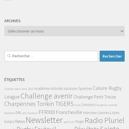
ARCHIVES
Archives
Rechercher :
ÉTIQUETTES
Caluire Rugby
Académie
Activités Vacances Sportives
1 ballon pour tous
2022
Challenge avenir
League
Challenge Petit Treize
Charpennes Tonkin TIGERS
Concours
club
Coupe du monde
FFRXIII
Francheville
Lions
DRL
Interview
Lionnes
domene
edr
fauteuil
Newsletter
Radio Pluriel
News
loisirs
Projet
petit xiii