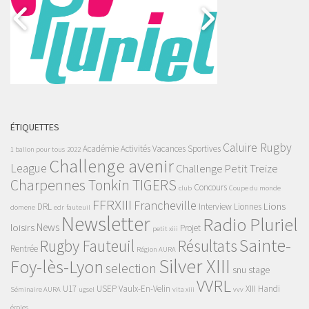
ÉTIQUETTES
Caluire Rugby
Académie
Activités Vacances Sportives
1 ballon pour tous
2022
Challenge avenir
League
Challenge Petit Treize
Charpennes Tonkin TIGERS
Concours
club
Coupe du monde
FFRXIII
Francheville
Lions
DRL
Interview
Lionnes
domene
edr
fauteuil
Newsletter
Radio Pluriel
News
loisirs
Projet
petit xiii
Sainte-
Rugby Fauteuil
Résultats
Rentrée
Région AURA
Silver XIII
Foy-lès-Lyon
selection
snu
stage
VVRL
U17
USEP
Vaulx-En-Velin
XIII Handi
Séminaire AURA
ugsel
vita xiii
vvv
écoles