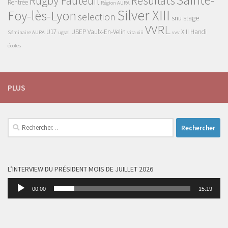
Sainte-
Rugby Fauteuil
Résultats
Rentrée
Région AURA
Silver XIII
Foy-lès-Lyon
selection
snu
stage
VVRL
U17
USEP
Vaulx-En-Velin
XIII Handi
Séminaire AURA
ugsel
vita xiii
vvv
écoles
PLUS
Rechercher :
L’INTERVIEW DU PRÉSIDENT MOIS DE JUILLET 2026
Lecteur
00:00
15:19
audio