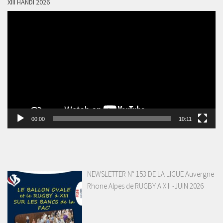
XIII HANDI 2026
Lecteur
vidéo
00:00
10:11
NEWSLETTER N° 153 DE LA LIGUE Auvergne
Rhone Alpes de RUGBY A XIII -JUIN 2026