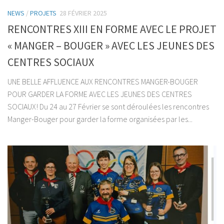
NEWS
/
PROJETS
28 FÉVRIER 2025
RENCONTRES XIII EN FORME AVEC LE PROJET
« MANGER – BOUGER » AVEC LES JEUNES DES
CENTRES SOCIAUX
UNE BELLE AFFLUENCE AUX RENCONTRES MANGER-BOUGER
POUR GARDER LA FORME AVEC LES JEUNES DES CENTRES
SOCIAUX! Du 24 au 27 Février se sont déroulées les rencontres
Manger-Bouger pour garder la forme organisées par les...