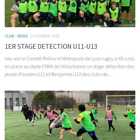
CLUB
/
NEWS
13 FÉVRIER 2025
1ER STAGE DETECTION U11-U13
hier soir le Comité Rhône et Métropole de Lyon rugby à XIII a mis
en place au stade ENNA de Villeurbanne un stage détection des
jeunes Poussins U11 et Benjamins U13 des clubs de...