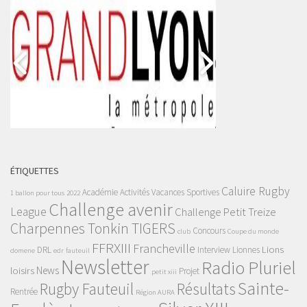
ÉTIQUETTES
Caluire Rugby
Académie
Activités Vacances Sportives
1 ballon pour tous
2022
Challenge avenir
League
Challenge Petit Treize
Charpennes Tonkin TIGERS
Concours
club
Coupe du monde
FFRXIII
Francheville
Lions
DRL
Interview
Lionnes
domene
edr
fauteuil
Newsletter
Radio Pluriel
News
loisirs
Projet
petit xiii
Sainte-
Rugby Fauteuil
Résultats
Rentrée
Région AURA