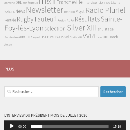
FFRXIII
Francheville
Lions
DRL
Interview
Lionnes
domene
edr
fauteuil
Newsletter
Radio Pluriel
News
loisirs
Projet
petit xiii
Sainte-
Rugby Fauteuil
Résultats
Rentrée
Région AURA
Silver XIII
Foy-lès-Lyon
selection
snu
stage
VVRL
U17
USEP
Vaulx-En-Velin
XIII Handi
Séminaire AURA
ugsel
vita xiii
vvv
écoles
PLUS
Rechercher :
L’INTERVIEW DU PRÉSIDENT MOIS DE JUILLET 2026
Lecteur
00:00
15:19