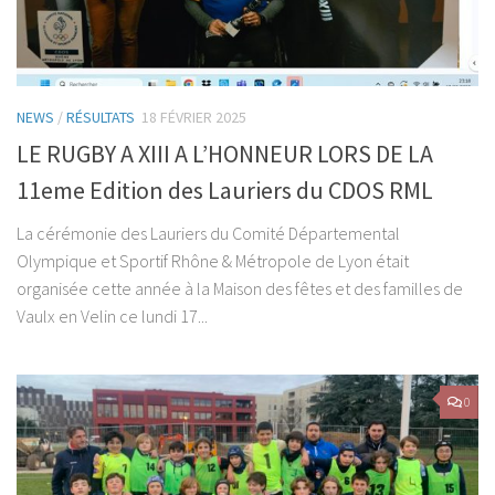
NEWS
/
RÉSULTATS
18 FÉVRIER 2025
LE RUGBY A XIII A L’HONNEUR LORS DE LA
11eme Edition des Lauriers du CDOS RML
La cérémonie des Lauriers du Comité Départemental
Olympique et Sportif Rhône & Métropole de Lyon était
organisée cette année à la Maison des fêtes et des familles de
Vaulx en Velin ce lundi 17...
0