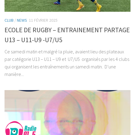
CLUB
/
NEWS
11 FÉVRIER 2025
ECOLE DE RUGBY – ENTRAINEMENT PARTAGE
U13 – U11-U9 -U7/U5
Ce samedi matin et malgré la pluie, avaient lieu des plateaux
par catégorie U13 – U11 – U9 et U7/U5 organisés par les 4 clubs
qui organisent les entraînements un samedi matin. D’une
manière...