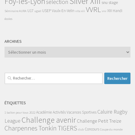
Silver XIII
Foy-lès-Lyon
selection
snu
stage
VVRL
U17
USEP
Vaulx-En-Velin
XIII Handi
Séminaire AURA
ugsel
vita xiii
vvv
écoles
ARCHIVES
Archives
Rechercher :
ÉTIQUETTES
Caluire Rugby
Académie
Activités Vacances Sportives
1 ballon pour tous
2022
Challenge avenir
League
Challenge Petit Treize
Charpennes Tonkin TIGERS
Concours
club
Coupe du monde