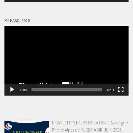
audio
XIII HANDI 2026
Lecteur
vidéo
00:00
10:11
NEWSLETTER N° 153 DE LA LIGUE Auvergne
Rhone Alpes de RUGBY A XIII -JUIN 2026