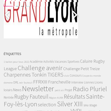
ÉTIQUETTES
Caluire Rugby
Académie
Activités Vacances Sportives
1 ballon pour tous
2022
Challenge avenir
League
Challenge Petit Treize
Charpennes Tonkin TIGERS
Concours
club
Coupe du monde
FFRXIII
Francheville
Lions
DRL
Interview
Lionnes
domene
edr
fauteuil
Newsletter
Radio Pluriel
News
loisirs
Projet
petit xiii
Sainte-
Rugby Fauteuil
Résultats
Rentrée
Région AURA
Silver XIII
Foy-lès-Lyon
selection
snu
stage
VVRL