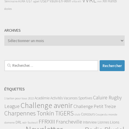
U17
USEP
Vaulx-En-Velin
XIII Handi
Séminaire AURA
ugsel
vita xiii
vvv
écoles
ARCHIVES
Archives
Rechercher :
ÉTIQUETTES
Caluire Rugby
Académie
Activités Vacances Sportives
1 ballon pour tous
2022
Challenge avenir
League
Challenge Petit Treize
Charpennes Tonkin TIGERS
Concours
club
Coupe du monde
FFRXIII
Francheville
Lions
DRL
Interview
Lionnes
domene
edr
fauteuil