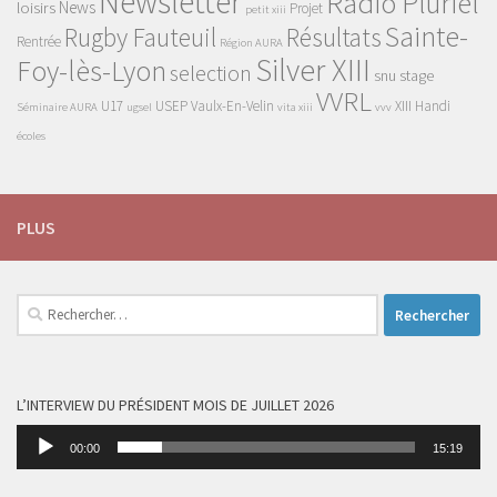
Newsletter
Radio Pluriel
News
loisirs
Projet
petit xiii
Sainte-
Rugby Fauteuil
Résultats
Rentrée
Région AURA
Silver XIII
Foy-lès-Lyon
selection
snu
stage
VVRL
U17
USEP
Vaulx-En-Velin
XIII Handi
Séminaire AURA
ugsel
vita xiii
vvv
écoles
PLUS
Rechercher :
L’INTERVIEW DU PRÉSIDENT MOIS DE JUILLET 2026
Lecteur
00:00
15:19
audio