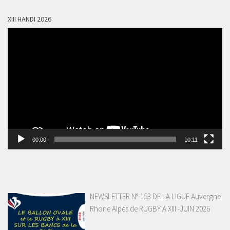
XIII HANDI 2026
Lecteur
vidéo
00:00
10:11
NEWSLETTER N° 153 DE LA LIGUE Auvergne
Rhone Alpes de RUGBY A XIII -JUIN 2026