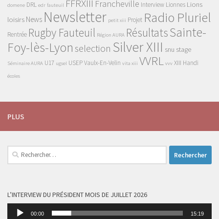
FFRXIII
Francheville
Lions
DRL
Interview
Lionnes
domene
edr
fauteuil
Newsletter
Radio Pluriel
News
loisirs
Projet
petit xiii
Sainte-
Rugby Fauteuil
Résultats
Rentrée
Région AURA
Silver XIII
Foy-lès-Lyon
selection
snu
stage
VVRL
U17
USEP
Vaulx-En-Velin
XIII Handi
Séminaire AURA
ugsel
vita xiii
vvv
écoles
PLUS
Rechercher :
L’INTERVIEW DU PRÉSIDENT MOIS DE JUILLET 2026
Lecteur
00:00
15:19