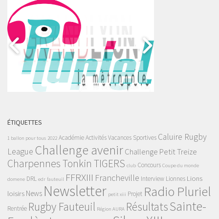
ÉTIQUETTES
Caluire Rugby
Académie
Activités Vacances Sportives
1 ballon pour tous
2022
Challenge avenir
League
Challenge Petit Treize
Charpennes Tonkin TIGERS
Concours
club
Coupe du monde
FFRXIII
Francheville
Lions
DRL
Interview
Lionnes
domene
edr
fauteuil
Newsletter
Radio Pluriel
News
loisirs
Projet
petit xiii
Sainte-
Rugby Fauteuil
Résultats
Rentrée
Région AURA