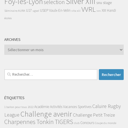
Silver XIII
Foy-lès-Lyon
selection
snu
stage
VVRL
U17
USEP
Vaulx-En-Velin
XIII Handi
Séminaire AURA
ugsel
vita xiii
vvv
écoles
ARCHIVES
Archives
Rechercher :
ÉTIQUETTES
Caluire Rugby
Académie
Activités Vacances Sportives
1 ballon pour tous
2022
Challenge avenir
League
Challenge Petit Treize
Charpennes Tonkin TIGERS
Concours
club
Coupe du monde