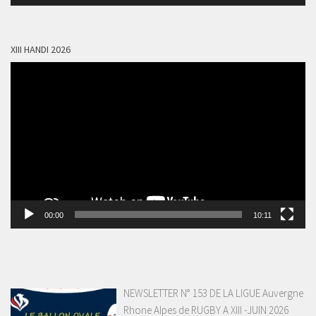
audio
XIII HANDI 2026
Lecteur
vidéo
00:00
10:11
NEWSLETTER N° 153 DE LA LIGUE Auvergne
Rhone Alpes de RUGBY A XIII -JUIN 2026