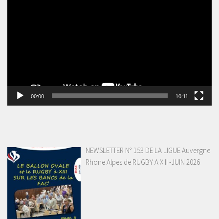
vidéo
00:00
10:11
NEWSLETTER N° 153 DE LA LIGUE Auvergne
Rhone Alpes de RUGBY A XIII -JUIN 2026