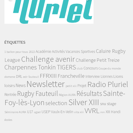
ÉTIQUETTES
Caluire Rugby
Académie
Activités Vacances Sportives
1 ballon pour tous
2022
Challenge avenir
League
Challenge Petit Treize
Charpennes Tonkin TIGERS
Concours
club
Coupe du monde
FFRXIII
Francheville
Lions
DRL
Interview
Lionnes
domene
edr
fauteuil
Newsletter
Radio Pluriel
News
loisirs
Projet
petit xiii
Sainte-
Rugby Fauteuil
Résultats
Rentrée
Région AURA
Silver XIII
Foy-lès-Lyon
selection
snu
stage
VVRL
U17
USEP
Vaulx-En-Velin
XIII Handi
Séminaire AURA
ugsel
vita xiii
vvv
écoles