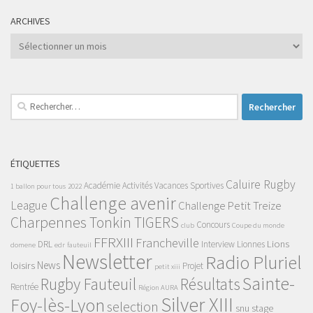
ARCHIVES
Archives
Rechercher :
ÉTIQUETTES
Caluire Rugby
Académie
Activités Vacances Sportives
1 ballon pour tous
2022
Challenge avenir
League
Challenge Petit Treize
Charpennes Tonkin TIGERS
Concours
club
Coupe du monde
FFRXIII
Francheville
Lions
DRL
Interview
Lionnes
domene
edr
fauteuil
Newsletter
Radio Pluriel
News
loisirs
Projet
petit xiii
Sainte-
Rugby Fauteuil
Résultats
Rentrée
Région AURA
Silver XIII
Foy-lès-Lyon
selection
snu
stage