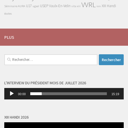
VVRL
U17
USEP
Vaulx-En-Velin
XIII Handi
Séminaire AURA
ugsel
vita xiii
vvv
écoles
PLUS
Rechercher :
L’INTERVIEW DU PRÉSIDENT MOIS DE JUILLET 2026
Lecteur
00:00
15:19
audio
XIII HANDI 2026
Lecteur